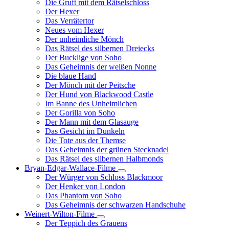
Die Gruft mit dem Rätselschloss
Der Hexer
Das Verrätertor
Neues vom Hexer
Der unheimliche Mönch
Das Rätsel des silbernen Dreiecks
Der Bucklige von Soho
Das Geheimnis der weißen Nonne
Die blaue Hand
Der Mönch mit der Peitsche
Der Hund von Blackwood Castle
Im Banne des Unheimlichen
Der Gorilla von Soho
Der Mann mit dem Glasauge
Das Gesicht im Dunkeln
Die Tote aus der Themse
Das Geheimnis der grünen Stecknadel
Das Rätsel des silbernen Halbmonds
Bryan-Edgar-Wallace-Filme
Unternavigation
Der Würger von Schloss Blackmoor
von
Der Henker von London
Bryan-
Das Phantom von Soho
Edgar-
Das Geheimnis der schwarzen Handschuhe
Wallace-
Filme
Weinert-Wilton-Filme
Unternavigation
Der Teppich des Grauens
von