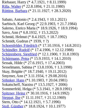
Riebauer, Harry (* 4.7.1921, † 8.11.1999)
Rilla, Walter
(* 22.8.1894, † 21.11.1980)
Rütting, Barbara
(* 21.11.1927, † 28.3.2020)
Sabato, Antonio (* 2.4.1943, † 10.1.2021)
Saebisch, Karl Georg (* 22.9.1903, † 21.7.1984)
Salerno, Enrico Maria (* 18.9.1926, † 18.9.1994)
Savo, Ann (* 6.8.1932, † 15.3.2022)
Schmid, Helmut (* 8.4.1925, † 18.7.1992)
Schmidt, Gudrun (* 1939, † ?)
Schoenfelder, Friedrich
(* 17.10.1916, † 14.8.2011)
Schündler, Rudolf
(* 17.4.1906, † 12.12.1988)
Schürenberg, Siegfried
(* 12.1.1900, † 31.8.1993)
Schürmann, Petra
(* 15.9.1933, † 14.1.2010)
Sessak, Hilde (* 27.6.1915, † 17.4.2003)
Sesselmann, Sabina (* 13.8.1936, † 1.3.1998)
Skay, Brigitte (* 18.7.1940, † 19.11.2012)
Smyrner, Ann (* 3.11.1934, † 29.08.2016)
Söhnker, Hans
(*1.10.1903, † 20.04.1981)
Sokatscheff, Narziss (* 13.5.1927, † 2006)
Sommerfeld, Helga (* 5.3.1941, † 28.9.1991)
Spitzner, Heinz
(* 30.10.1916, † 14.9.1992)
Steppat, Ilse
(* 11.11.1917, † 21.12.1969)
Stern, Otto (* 14.12.1921, † 5.7.1996)
Stoll, Günther
(* 18.8.1924, † 10.1.1977)