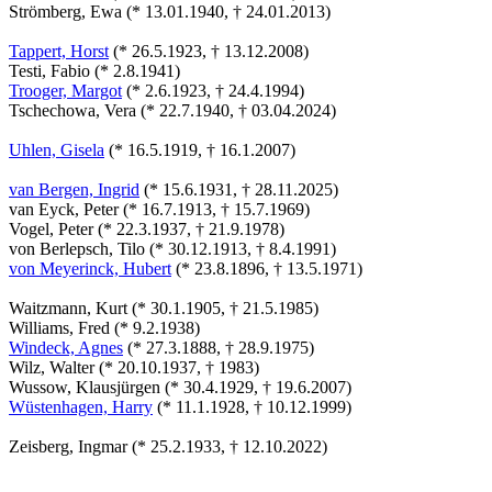
Strömberg, Ewa (* 13.01.1940, † 24.01.2013)
Tappert, Horst
(* 26.5.1923, † 13.12.2008)
Testi, Fabio (* 2.8.1941)
Trooger, Margot
(* 2.6.1923, † 24.4.1994)
Tschechowa, Vera (* 22.7.1940, † 03.04.2024)
Uhlen, Gisela
(* 16.5.1919, † 16.1.2007)
van Bergen, Ingrid
(* 15.6.1931, † 28.11.2025)
van Eyck, Peter (* 16.7.1913, † 15.7.1969)
Vogel, Peter (* 22.3.1937, † 21.9.1978)
von Berlepsch, Tilo (* 30.12.1913, † 8.4.1991)
von Meyerinck, Hubert
(* 23.8.1896, † 13.5.1971)
Waitzmann, Kurt (* 30.1.1905, † 21.5.1985)
Williams, Fred (* 9.2.1938)
Windeck, Agnes
(* 27.3.1888, † 28.9.1975)
Wilz, Walter (* 20.10.1937, † 1983)
Wussow, Klausjürgen (* 30.4.1929, † 19.6.2007)
Wüstenhagen, Harry
(* 11.1.1928, † 10.12.1999)
Zeisberg, Ingmar (* 25.2.1933, † 12.10.2022)