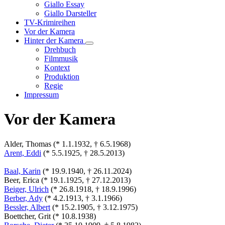
Unternavigation
Giallo Essay
von
Giallo Darsteller
Giallo
TV-Krimireihen
Verfilmungen
Vor der Kamera
Hinter der Kamera
Unternavigation
Drehbuch
von
Filmmusik
Hinter
Kontext
der
Produktion
Kamera
Regie
Impressum
Vor der Kamera
Alder, Thomas (* 1.1.1932, † 6.5.1968)
Arent, Eddi
(* 5.5.1925, † 28.5.2013)
Baal, Karin
(* 19.9.1940, † 26.11.2024)
Beer, Erica (* 19.1.1925, † 27.12.2013)
Beiger, Ulrich
(* 26.8.1918, † 18.9.1996)
Berber, Ady
(* 4.2.1913, † 3.1.1966)
Bessler, Albert
(* 15.2.1905, † 3.12.1975)
Boettcher, Grit (* 10.8.1938)