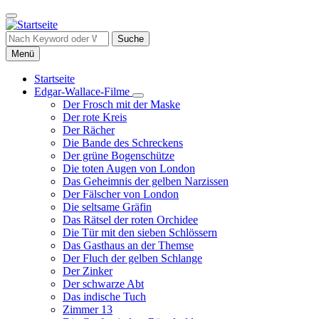
Direkt
zum
Inhalt
Suche
Menü
Startseite
Edgar-Wallace-Filme
Hauptnavigation
Unternavigation
Der Frosch mit der Maske
von
Der rote Kreis
Edgar-
Der Rächer
Wallace-
Die Bande des Schreckens
Filme
Der grüne Bogenschütze
Die toten Augen von London
Das Geheimnis der gelben Narzissen
Der Fälscher von London
Die seltsame Gräfin
Das Rätsel der roten Orchidee
Die Tür mit den sieben Schlössern
Das Gasthaus an der Themse
Der Fluch der gelben Schlange
Der Zinker
Der schwarze Abt
Das indische Tuch
Zimmer 13