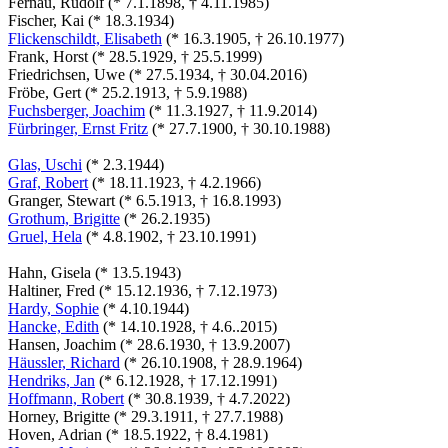
Fernau, Rudolf (* 7.1.1898, † 4.11.1985)
Fischer, Kai (* 18.3.1934)
Flickenschildt, Elisabeth
(* 16.3.1905, † 26.10.1977)
Frank, Horst (* 28.5.1929, † 25.5.1999)
Friedrichsen, Uwe (* 27.5.1934, † 30.04.2016)
Fröbe, Gert (* 25.2.1913, † 5.9.1988)
Fuchsberger, Joachim
(* 11.3.1927, † 11.9.2014)
Fürbringer, Ernst Fritz
(* 27.7.1900, † 30.10.1988)
Glas, Uschi
(* 2.3.1944)
Graf, Robert
(* 18.11.1923, † 4.2.1966)
Granger, Stewart (* 6.5.1913, † 16.8.1993)
Grothum, Brigitte
(* 26.2.1935)
Gruel, Hela
(* 4.8.1902, † 23.10.1991)
Hahn, Gisela (* 13.5.1943)
Haltiner, Fred (* 15.12.1936, † 7.12.1973)
Hardy, Sophie
(* 4.10.1944)
Hancke, Edith
(* 14.10.1928, † 4.6..2015)
Hansen, Joachim (* 28.6.1930, † 13.9.2007)
Häussler, Richard
(* 26.10.1908, † 28.9.1964)
Hendriks, Jan
(* 6.12.1928, † 17.12.1991)
Hoffmann, Robert
(* 30.8.1939, † 4.7.2022)
Horney, Brigitte (* 29.3.1911, † 27.7.1988)
Hoven, Adrian (* 18.5.1922, † 8.4.1981)