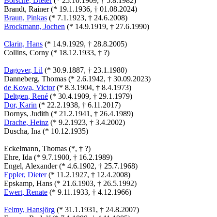
Borsche, Dieter
(* 25.10.1909, † 5.8.1982)
Brandt, Rainer (* 19.1.1936, † 01.08.2024)
Braun, Pinkas
(* 7.1.1923, † 24.6.2008)
Brockmann, Jochen
(* 14.9.1919, † 27.6.1990)
Clarin, Hans
(* 14.9.1929, † 28.8.2005)
Collins, Corny (* 18.12.1933, † ?)
Dagover, Lil
(* 30.9.1887, † 23.1.1980)
Danneberg, Thomas (* 2.6.1942, † 30.09.2023)
de Kowa, Victor
(* 8.3.1904, † 8.4.1973)
Deltgen, René
(* 30.4.1909, † 29.1.1979)
Dor, Karin
(* 22.2.1938, † 6.11.2017)
Dornys, Judith (* 21.2.1941, † 26.4.1989)
Drache, Heinz
(* 9.2.1923, † 3.4.2002)
Duscha, Ina (* 10.12.1935)
Eckelmann, Thomas (*, † ?)
Ehre, Ida (* 9.7.1900, † 16.2.1989)
Engel, Alexander (* 4.6.1902, † 25.7.1968)
Eppler, Dieter
(* 11.2.1927, † 12.4.2008)
Epskamp, Hans (* 21.6.1903, † 26.5.1992)
Ewert, Renate
(* 9.11.1933, † 4.12.1966)
Felmy, Hansjörg
(* 31.1.1931, † 24.8.2007)