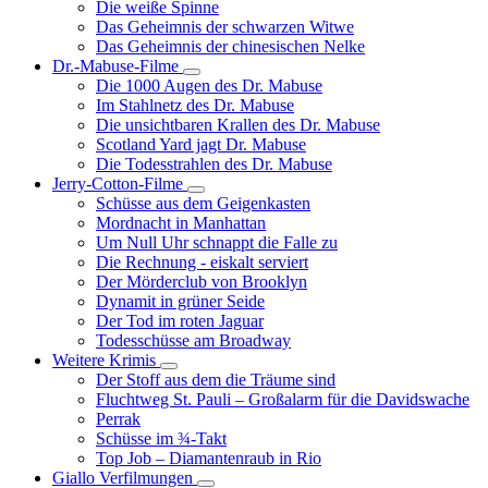
Die weiße Spinne
Weinert-
Das Geheimnis der schwarzen Witwe
Wilton-
Das Geheimnis der chinesischen Nelke
Filme
Dr.-Mabuse-Filme
Unternavigation
Die 1000 Augen des Dr. Mabuse
von
Im Stahlnetz des Dr. Mabuse
Dr.-
Die unsichtbaren Krallen des Dr. Mabuse
Mabuse-
Scotland Yard jagt Dr. Mabuse
Filme
Die Todesstrahlen des Dr. Mabuse
Jerry-Cotton-Filme
Unternavigation
Schüsse aus dem Geigenkasten
von
Mordnacht in Manhattan
Jerry-
Um Null Uhr schnappt die Falle zu
Cotton-
Die Rechnung - eiskalt serviert
Filme
Der Mörderclub von Brooklyn
Dynamit in grüner Seide
Der Tod im roten Jaguar
Todesschüsse am Broadway
Weitere Krimis
Unternavigation
Der Stoff aus dem die Träume sind
von
Fluchtweg St. Pauli – Großalarm für die Davidswache
Weitere
Perrak
Krimis
Schüsse im ¾-Takt
Top Job – Diamantenraub in Rio
Giallo Verfilmungen