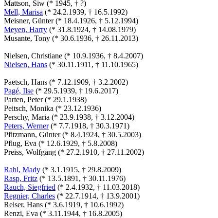
Mattson, Siw (* 1945, † ?)
Mell, Marisa
(* 24.2.1939, † 16.5.1992)
Meisner, Günter (* 18.4.1926, † 5.12.1994)
Meyen, Harry
(* 31.8.1924, † 14.08.1979)
Musante, Tony (* 30.6.1936, † 26.11.2013)
Nielsen, Christiane (* 10.9.1936, † 8.4.2007)
Nielsen, Hans
(* 30.11.1911, † 11.10.1965)
Paetsch, Hans (* 7.12.1909, † 3.2.2002)
Pagé, Ilse
(* 29.5.1939, † 19.6.2017)
Parten, Peter (* 29.1.1938)
Peitsch, Monika (* 23.12.1936)
Perschy, Maria (* 23.9.1938, † 3.12.2004)
Peters, Werner
(* 7.7.1918, † 30.3.1971)
Pfitzmann, Günter (* 8.4.1924, † 30.5.2003)
Pflug, Eva (* 12.6.1929, † 5.8.2008)
Preiss, Wolfgang (* 27.2.1910, † 27.11.2002)
Rahl, Mady
(* 3.1.1915, † 29.8.2009)
Rasp, Fritz
(* 13.5.1891, † 30.11.1976)
Rauch, Siegfried
(* 2.4.1932, † 11.03.2018)
Regnier, Charles
(* 22.7.1914, † 13.9.2001)
Reiser, Hans (* 3.6.1919, † 10.6.1992)
Renzi, Eva (* 3.11.1944, † 16.8.2005)