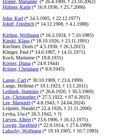
Hoppe, Marianne
(* 26.4.1909, † 23.10.2002)
Hübner, Karin
(* 16.9.1936, † 25.7.2006)
John, Karl
(* 24.3.1905, † 22.12.1977)
Joloff, Friedrich
(* 14.12.1908, † 4.1.1988)
Kieling, Wolfgang
(* 16.3.1924, † 7.10.1985)
Kinski, Klaus
(* 18.10.1926, † 23.11.1991)
Kirchner, Doris (* 4.5.1930, † 26.3.2015)
Klinger, Paul (* 14.6.1907, † 14.11.1971)
Koch, Marianne (* 19.8.1931)
Körner, Diana
(* 24.9.1944)
Krüger, Christiane
(* 8.9.1945)
Lange, Carl
(* 30.10.1909, † 23.6.1999)
Lange, Hellmut (* 19.1.1923, † 13.1.2011)
Ledinek, Stanislav
(* 26.6.1920, † 30.3.1969)
Lee, Christopher
(* 27.5.1922, † 07.6.2015)
Lee, Margaret
(* 4.8.1943, † 24.04.2024)
Leipnitz, Harald (* 22.4.1926, † 21.11.2000)
Levka, Uta (* 26.5.1942, † ?)
Lieven, Albert
(* 23.6.1906, † 16.12.1971)
Lowitz, Siegfried
(* 22.9.1914, † 27.6.1999)
Lukschy, Wolfgang
(* 19.10.1905, † 10.7.1983)