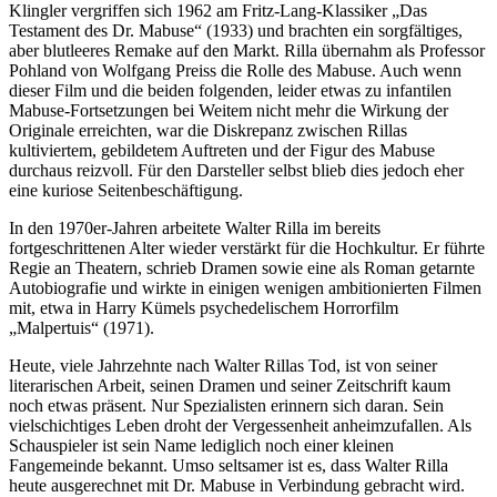
Klingler vergriffen sich 1962 am Fritz-Lang-Klassiker „Das
Testament des Dr. Mabuse“ (1933) und brachten ein sorgfältiges,
aber blutleeres Remake auf den Markt. Rilla übernahm als Professor
Pohland von Wolfgang Preiss die Rolle des Mabuse. Auch wenn
dieser Film und die beiden folgenden, leider etwas zu infantilen
Mabuse-Fortsetzungen bei Weitem nicht mehr die Wirkung der
Originale erreichten, war die Diskrepanz zwischen Rillas
kultiviertem, gebildetem Auftreten und der Figur des Mabuse
durchaus reizvoll. Für den Darsteller selbst blieb dies jedoch eher
eine kuriose Seitenbeschäftigung.
In den 1970er-Jahren arbeitete Walter Rilla im bereits
fortgeschrittenen Alter wieder verstärkt für die Hochkultur. Er führte
Regie an Theatern, schrieb Dramen sowie eine als Roman getarnte
Autobiografie und wirkte in einigen wenigen ambitionierten Filmen
mit, etwa in Harry Kümels psychedelischem Horrorfilm
„Malpertuis“ (1971).
Heute, viele Jahrzehnte nach Walter Rillas Tod, ist von seiner
literarischen Arbeit, seinen Dramen und seiner Zeitschrift kaum
noch etwas präsent. Nur Spezialisten erinnern sich daran. Sein
vielschichtiges Leben droht der Vergessenheit anheimzufallen. Als
Schauspieler ist sein Name lediglich noch einer kleinen
Fangemeinde bekannt. Umso seltsamer ist es, dass Walter Rilla
heute ausgerechnet mit Dr. Mabuse in Verbindung gebracht wird.