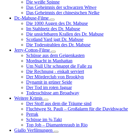
Die weiße Spinne
Weinert-
Das Geheimnis der schwarzen Witwe
Wilton-
Das Geheimnis der chinesischen Nelke
Filme
Dr.-Mabuse-Filme
Unternavigation
Die 1000 Augen des Dr. Mabuse
von
Im Stahlnetz des Dr. Mabuse
Dr.-
Die unsichtbaren Krallen des Dr. Mabuse
Mabuse-
Scotland Yard jagt Dr. Mabuse
Filme
Die Todesstrahlen des Dr. Mabuse
Jerry-Cotton-Filme
Unternavigation
Schüsse aus dem Geigenkasten
von
Mordnacht in Manhattan
Jerry-
Um Null Uhr schnappt die Falle zu
Cotton-
Die Rechnung - eiskalt serviert
Filme
Der Mörderclub von Brooklyn
Dynamit in grüner Seide
Der Tod im roten Jaguar
Todesschüsse am Broadway
Weitere Krimis
Unternavigation
Der Stoff aus dem die Träume sind
von
Fluchtweg St. Pauli – Großalarm für die Davidswache
Weitere
Perrak
Krimis
Schüsse im ¾-Takt
Top Job – Diamantenraub in Rio
Giallo Verfilmungen