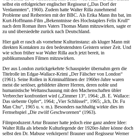
selbst ein erfolgreicher englischer Regisseur („Das Dorf der
Verdammten“, 1960). Zudem hatte Walter Rilla zunehmend
Probleme und Reibereien mit der BBC. Als Erika Mann ihn bat, im
Kurt-Hoffmann-Film „Bekenntnisse des Hochstaplers Felix Krull“
nach dem Roman ihres Vaters Thomas Mann mitzuwirken, sagte er
zu und übersiedelte zurück nach Deutschland.
Hier galt er rasch als vornehme Kulturinstanz: als kluger Mann mit
direkten Kontakten zu den bedeutendsten Geistern seiner Zeit. Und
wie schon früher war Walter Rilla auch jetzt bereit, in
publikumsnahen Filmen mitzuwirken.
Der aus London zurückgekehrte Schauspieler übernahm gern die
Titelrolle im Edgar-Wallace-Krimi „Der Fälscher von London“
(1961). Seine Rollen in Kriminalfilmen der 1960er-Jahre waren
meist die seriöser, gebildeter älterer Herren, deren noble und
humanistische Weltanschauung mit den Machenschaften übler
Verbrecher konfrontiert wird („Zimmer 13“, 1964; „B. E. Wallace:
Das siebente Opfer“, 1964; „Vier Schlüssel“, 1965; „Ich, Dr. Fu
Man Chu“, 1965 u. v. m.). Besonders nachhaltig wirkte dies im
Fernsehspiel „Die zwölf Geschworenen“ (1963).
Filmproduzent Artur Brauner hatte jedoch eine ganz andere Idee:
Walter Rilla als lebende Kulturlegende der 1920er-Jahre könne doch
selbst den Dr. Mabuse verkörpern! Brauner und Regisseur Werner