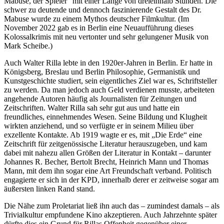
Mabuse, der Spieler“ mit einer Länge von dreieinhalb Stunden. Die
schwer zu deutende und dennoch faszinierende Gestalt des Dr.
Mabuse wurde zu einem Mythos deutscher Filmkultur. (Im
November 2022 gab es in Berlin eine Neuaufführung dieses
Kolossalkrimis mit neu vertonter und sehr gelungener Musik von
Mark Scheibe.)
Auch Walter Rilla lebte in den 1920er-Jahren in Berlin. Er hatte in
Königsberg, Breslau und Berlin Philosophie, Germanistik und
Kunstgeschichte studiert, sein eigentliches Ziel war es, Schriftsteller
zu werden. Da man jedoch auch Geld verdienen musste, arbeiteten
angehende Autoren häufig als Journalisten für Zeitungen und
Zeitschriften. Walter Rilla sah sehr gut aus und hatte ein
freundliches, einnehmendes Wesen. Seine Bildung und Klugheit
wirkten anziehend, und so verfügte er in seinem Milieu über
exzellente Kontakte. Ab 1919 wagte er es, mit „Die Erde“ eine
Zeitschrift für zeitgenössische Literatur herauszugeben, und kam
dabei mit nahezu allen Größen der Literatur in Kontakt – darunter
Johannes R. Becher, Bertolt Brecht, Heinrich Mann und Thomas
Mann, mit dem ihn sogar eine Art Freundschaft verband. Politisch
engagierte er sich in der KPD, innerhalb derer er zeitweise sogar am
äußersten linken Rand stand.
Die Nähe zum Proletariat ließ ihn auch das – zumindest damals – als
Trivialkultur empfundene Kino akzeptieren. Auch Jahrzehnte später
dürfte dies ein Grund für Rillas Offenheit gegenüber einer