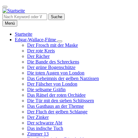
Direkt
zum
Inhalt
Suche
Menü
Startseite
Edgar-Wallace-Filme
Hauptnavigation
Unternavigation
Der Frosch mit der Maske
von
Der rote Kreis
Edgar-
Der Rächer
Wallace-
Die Bande des Schreckens
Filme
Der grüne Bogenschütze
Die toten Augen von London
Das Geheimnis der gelben Narzissen
Der Fälscher von London
Die seltsame Gräfin
Das Rätsel der roten Orchidee
Die Tür mit den sieben Schlössern
Das Gasthaus an der Themse
Der Fluch der gelben Schlange
Der Zinker
Der schwarze Abt
Das indische Tuch
Zimmer 13