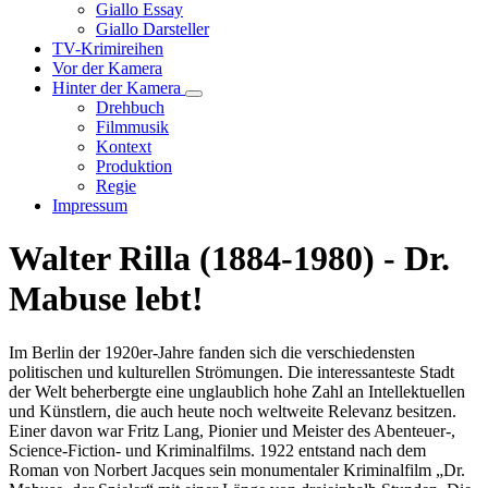
Unternavigation
Giallo Essay
von
Giallo Darsteller
Giallo
TV-Krimireihen
Verfilmungen
Vor der Kamera
Hinter der Kamera
Unternavigation
Drehbuch
von
Filmmusik
Hinter
Kontext
der
Produktion
Kamera
Regie
Impressum
Walter Rilla (1884-1980) - Dr.
Mabuse lebt!
Im Berlin der 1920er-Jahre fanden sich die verschiedensten
politischen und kulturellen Strömungen. Die interessanteste Stadt
der Welt beherbergte eine unglaublich hohe Zahl an Intellektuellen
und Künstlern, die auch heute noch weltweite Relevanz besitzen.
Einer davon war Fritz Lang, Pionier und Meister des Abenteuer-,
Science-Fiction- und Kriminalfilms. 1922 entstand nach dem
Roman von Norbert Jacques sein monumentaler Kriminalfilm „Dr.