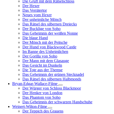
Die Gruft mit dem Rätselschloss
Der Hexer
Das Verrätertor
Neues vom Hexer
Der unheimliche Mönch
Das Rätsel des silbernen Dreiecks
Der Bucklige von Soho
Das Geheimnis der weißen Nonne
Die blaue Hand
Der Mönch mit der Peitsche
Der Hund von Blackwood Castle
Im Banne des Unheimlichen
Der Gorilla von Soho
Der Mann mit dem Glasauge
Das Gesicht im Dunkeln
Die Tote aus der Themse
Das Geheimnis der grünen Stecknadel
Das Rätsel des silbernen Halbmonds
Bryan-Edgar-Wallace-Filme
Unternavigation
Der Würger von Schloss Blackmoor
von
Der Henker von London
Bryan-
Das Phantom von Soho
Edgar-
Das Geheimnis der schwarzen Handschuhe
Wallace-
Filme
Weinert-Wilton-Filme
Unternavigation
Der Teppich des Grauens
von