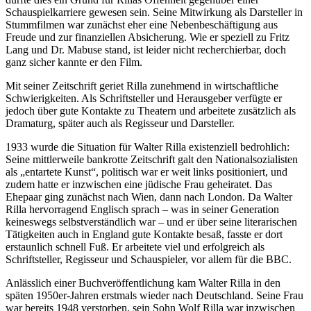
Schauspielkarriere gewesen sein. Seine Mitwirkung als Darsteller in
Stummfilmen war zunächst eher eine Nebenbeschäftigung aus
Freude und zur finanziellen Absicherung. Wie er speziell zu Fritz
Lang und Dr. Mabuse stand, ist leider nicht recherchierbar, doch
ganz sicher kannte er den Film.
Mit seiner Zeitschrift geriet Rilla zunehmend in wirtschaftliche
Schwierigkeiten. Als Schriftsteller und Herausgeber verfügte er
jedoch über gute Kontakte zu Theatern und arbeitete zusätzlich als
Dramaturg, später auch als Regisseur und Darsteller.
1933 wurde die Situation für Walter Rilla existenziell bedrohlich:
Seine mittlerweile bankrotte Zeitschrift galt den Nationalsozialisten
als „entartete Kunst“, politisch war er weit links positioniert, und
zudem hatte er inzwischen eine jüdische Frau geheiratet. Das
Ehepaar ging zunächst nach Wien, dann nach London. Da Walter
Rilla hervorragend Englisch sprach – was in seiner Generation
keineswegs selbstverständlich war – und er über seine literarischen
Tätigkeiten auch in England gute Kontakte besaß, fasste er dort
erstaunlich schnell Fuß. Er arbeitete viel und erfolgreich als
Schriftsteller, Regisseur und Schauspieler, vor allem für die BBC.
Anlässlich einer Buchveröffentlichung kam Walter Rilla in den
späten 1950er-Jahren erstmals wieder nach Deutschland. Seine Frau
war bereits 1948 verstorben, sein Sohn Wolf Rilla war inzwischen