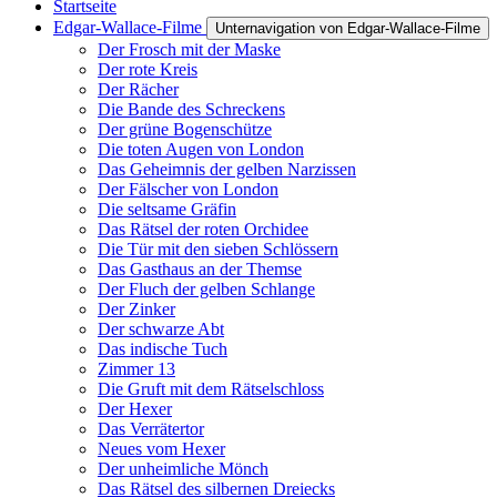
Startseite
Edgar-Wallace-Filme
Unternavigation von Edgar-Wallace-Filme
Der Frosch mit der Maske
Der rote Kreis
Der Rächer
Die Bande des Schreckens
Der grüne Bogenschütze
Die toten Augen von London
Das Geheimnis der gelben Narzissen
Der Fälscher von London
Die seltsame Gräfin
Das Rätsel der roten Orchidee
Die Tür mit den sieben Schlössern
Das Gasthaus an der Themse
Der Fluch der gelben Schlange
Der Zinker
Der schwarze Abt
Das indische Tuch
Zimmer 13
Die Gruft mit dem Rätselschloss
Der Hexer
Das Verrätertor
Neues vom Hexer
Der unheimliche Mönch
Das Rätsel des silbernen Dreiecks