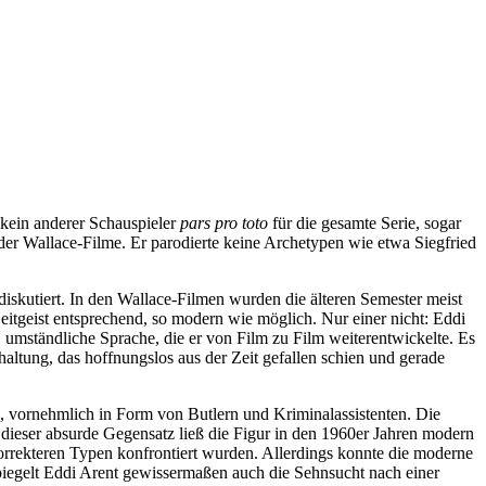
 kein anderer Schauspieler
pars pro toto
für die gesamte Serie, sogar
der Wallace-Filme. Er parodierte keine Archetypen wie etwa Siegfried
skutiert. In den Wallace-Filmen wurden die älteren Semester meist
eitgeist entsprechend, so modern wie möglich. Nur einer nicht: Eddi
, umständliche Sprache, die er von Film zu Film weiterentwickelte. Es
nhaltung, das hoffnungslos aus der Zeit gefallen schien und gerade
n, vornehmlich in Form von Butlern und Kriminalassistenten. Die
dieser absurde Gegensatz ließ die Figur in den 1960er Jahren modern
orrekteren Typen konfrontiert wurden. Allerdings konnte die moderne
piegelt Eddi Arent gewissermaßen auch die Sehnsucht nach einer