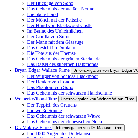
Der Bucklige von Soho
Das Geheimnis der weißen Nonne
Die blaue Hand
Der Mönch mit der Peitsche
Der Hund von Blackwood Castle
Im Banne des Unheimlichen
Der Gorilla von Soho
Der Mann mit dem Glasauge
Das Gesicht im Dunkeln
Die Tote aus der Themse
Das Geheimnis der grünen Stecknadel
Das Rätsel des silbernen Halbmonds
Bryan-Edgar-Wallace-Filme
Unternavigation von Bryan-Edgar-Wa
Der Würger von Schloss Blackmoor
Der Henker von London
Das Phantom von Soho
Das Geheimnis der schwarzen Handschuhe
Weinert-Wilton-Filme
Unternavigation von Weinert-Wilton-Filme
Der Teppich des Grauens
Die weiße Spinne
Das Geheimnis der schwarzen Witwe
Das Geheimnis der chinesischen Nelke
Dr.-Mabuse-Filme
Unternavigation von Dr.-Mabuse-Filme
Die 1000 Augen des Dr. Mabuse