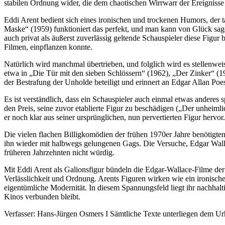
stabilen Ordnung wider, die dem chaotischen Wirrwarr der Ereignisse
Eddi Arent bedient sich eines ironischen und trockenen Humors, der tat
Maske“ (1959) funktioniert das perfekt, und man kann von Glück sag
auch privat als äußerst zuverlässig geltende Schauspieler diese Figu
Filmen, einpflanzen konnte.
Natürlich wird manchmal übertrieben, und folglich wird es stellenwei
etwa in „Die Tür mit den sieben Schlössern“ (1962), „Der Zinker“ (19
der Bestrafung der Unholde beteiligt und erinnert an Edgar Allan P
Es ist verständlich, dass ein Schauspieler auch einmal etwas anderes
den Preis, seine zuvor etablierte Figur zu beschädigen („Der unheiml
er noch klar aus seiner ursprünglichen, nun pervertierten Figur hervo
Die vielen flachen Billigkomödien der frühen 1970er Jahre benötigte
ihn wieder mit halbwegs gelungenen Gags. Die Versuche, Edgar Wallac
früheren Jahrzehnten nicht würdig.
Mit Eddi Arent als Galionsfigur bündeln die Edgar-Wallace-Filme der
Verlässlichkeit und Ordnung. Arents Figuren wirken wie ein ironische
eigentümliche Modernität. In diesem Spannungsfeld liegt ihr nachhal
Kinos verbunden bleibt.
Verfasser: Hans-Jürgen Osmers I Sämtliche Texte unterliegen dem 