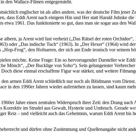
 in den Wallace-Filmen entgegensteht.
sächlich englischer ist als alles andere, was der deutsche Film jener Z
en, dass Eddi Arent nach einigem Hin und Her statt Harald Juhnke die 
r bis etwa 1961. Das funktionierte so gut, dass man sie sogar aus den 
se albern, ja Arent wird fast verheizt („Das Rätsel der roten Orchidee
63) oder „Das indische Tuch“ (1963). In „Der Hexer“ (1964) wird der W
oes „Hop-Frog“, den Hofnarren, der sich am Ende ironisch vor seinem 
 spielen möchte. Keine Frage: Ein so hervorragender Darsteller wie Ed
iche Mönch“, „Der Bucklige von Soho“). Sein gelungenster Verbrecher i
r. Doch diese einmal erschaffene Figur war stärker, und weitere Filmang
n den armen Eddi Arent schließlich nur noch als Blödmann vom Dienst.
e in den 1990er Jahren wieder auferstehen zu lassen, sind kaum mehr 
 1960er Jahre einen zentralen Widerspruch ihrer Zeit: den Drang nach
s Korrektiv im Strudel aus Gewalt, Hysterie und Umbruch. Gerade weil s
tiger Reiz – und vielleicht auch das Geheimnis, warum Eddi Arent bis 
Urheberrecht und dürfen ohne Zustimmung und Quellenangabe nicht an