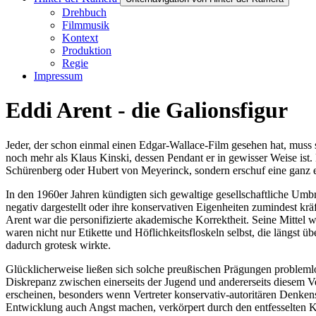
Drehbuch
Filmmusik
Kontext
Produktion
Regie
Impressum
Eddi Arent - die Galionsfigur
Jeder, der schon einmal einen Edgar-Wallace-Film gesehen hat, muss
noch mehr als Klaus Kinski, dessen Pendant er in gewisser Weise ist
Schürenberg oder Hubert von Meyerinck, sondern erschuf eine ganz 
In den 1960er Jahren kündigten sich gewaltige gesellschaftliche Um
negativ dargestellt oder ihre konservativen Eigenheiten zumindest kr
Arent war die personifizierte akademische Korrektheit. Seine Mittel 
waren nicht nur Etikette und Höflichkeitsfloskeln selbst, die längst 
dadurch grotesk wirkte.
Glücklicherweise ließen sich solche preußischen Prägungen problemlo
Diskrepanz zwischen einerseits der Jugend und andererseits diesem V
erscheinen, besonders wenn Vertreter konservativ-autoritären Denken
Entwicklung auch Angst machen, verkörpert durch den entfesselten K