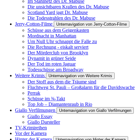
Im Stahlnetz des Dr. Mabuse
Die unsichtbaren Krallen des Dr. Mabuse
Scotland Yard jagt Dr. Mabuse
Die Todesstrahlen des Dr. Mabuse
Jerry-Cotton-Filme
Unternavigation von Jerry-Cotton-Filme
Schüsse aus dem Geigenkasten
Mordnacht in Manhattan
Um Null Uhr schnappt die Falle zu
Die Rechnung - eiskalt serviert
Der Mörderclub von Brooklyn
Dynamit in grüner Seide
Der Tod im roten Jaguar
Todesschüsse am Broadway
Weitere Krimis
Unternavigation von Weitere Krimis
Der Stoff aus dem die Träume sind
Fluchtweg St. Pauli – Großalarm für die Davidswache
Perrak
Schüsse im ¾-Takt
Top Job – Diamantenraub in Rio
Giallo Verfilmungen
Unternavigation von Giallo Verfilmungen
Giallo Essay
Giallo Darsteller
TV-Krimireihen
Vor der Kamera
Hinter der Kamera
Unternavigation von Hinter der Kamera