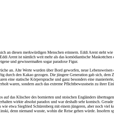
 sich an diesen merkwürdigen Menschen erinnern. Eddi Arent steht wie
. Eddi Arent ist nämlich weit mehr als das komödiantische Maskottchen 
eigene und gewissermaßen sogar paradoxe Figur.
brüche an. Alte Werte wurden über Bord geworfen, neue Lebensweisen di
äftig durch den Kakao gezogen. Die jüngere Generation gab sich, dem Z
waren eine statische Körpersprache und ganz besonders eine manierierte
überholt waren, sondern auch das extreme Pflichtbewusstsein zu ihrer Ei
s auf das Klischee des bornierten und stoischen Engländers übertrage
erhalten wirkte absolut paradox und war deshalb sehr komisch. Gerade 
s wie etwa Siegfried Schürenberg mit einem jüngeren, aber noch viel k
inski, denn niemand wusste, wohin die Reise gehen würde. Insofern s