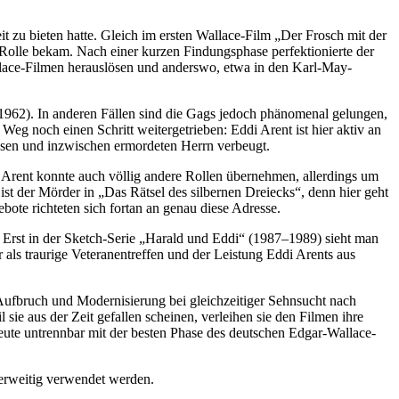
eit zu bieten hatte. Gleich im ersten Wallace-Film „Der Frosch mit der
Rolle bekam. Nach einer kurzen Findungsphase perfektionierte der
Wallace-Filmen herauslösen und anderswo, etwa in den Karl-May-
“, 1962). In anderen Fällen sind die Gags jedoch phänomenal gelungen,
eg noch einen Schritt weitergetrieben: Eddi Arent ist hier aktiv an
bösen und inzwischen ermordeten Herrn verbeugt.
di Arent konnte auch völlig andere Rollen übernehmen, allerdings um
st der Mörder in „Das Rätsel des silbernen Dreiecks“, denn hier geht
ebote richteten sich fortan an genau diese Adresse.
 Erst in der Sketch-Serie „Harald und Eddi“ (1987–1989) sieht man
als traurige Veteranentreffen und der Leistung Eddi Arents aus
 Aufbruch und Modernisierung bei gleichzeitiger Sehnsucht nach
ie aus der Zeit gefallen scheinen, verleihen sie den Filmen ihre
heute untrennbar mit der besten Phase des deutschen Edgar-Wallace-
derweitig verwendet werden.