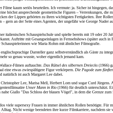
er Filme kaum seriös beurteilen. Ich vermute: ja. Sicher ist hingegen,
n Beine höchst ansprechende geometrische Figuren – Verrenkungen, die
en der Lippen gehörten zu ihren wichtigsten Fertigkeiten. Ihre Rollen 
– gern an der Seite eines Agenten, der ungefähr wie George Nader au
er italienischen Schauspielschule und spielte bereits mit 19 oder 20 Ja
nnt. Auftritte mit Gesangseinlagen in Fernsehshows (später auch in Fil
ber Schauspielerinnen wie Maria Rohm mit ähnlicher Filmografie.
nglischsprachige Darsteller ganz selbstverständlich als Gäste zu integri
ehr so genau wusste, woher eigentlich jemand kam.
-Wallace-Filmen auftauchte.
Das Rätsel des silbernen Dreiecks
(1966) ga
al eine etwas zwiespältigere Figur verkörpern.
Die Pagode zum fünfte
nd natürlich ist auch Margaret Lee dabei.
hristopher Lee, Marisa Mell, Herbert Lom und sogar Curd Jürgens. Als
gentenfilmsatire
Unser Mann in Rio
(1966) für deutlich unterschätzt. 
nahe Giallo "Das Schloss der blauen Vögel", in dem die Grenze zum S
los viele supersexy Frauen in immer ähnlichen Rollen benötigte. Für 
Alltag. Nicht wenige beendeten ihre kurze Filmkarriere, nachdem sie 