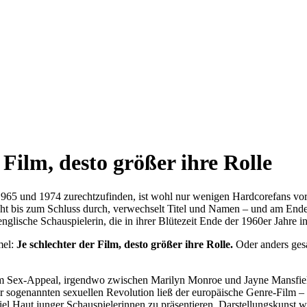
 Film, desto größer ihre Rolle
5 und 1974 zurechtzufinden, ist wohl nur wenigen Hardcorefans vorbe
cht bis zum Schluss durch, verwechselt Titel und Namen – und am Ende 
nglische Schauspielerin, die in ihrer Blütezeit Ende der 1960er Jahre i
mel:
Je schlechter der Film, desto größer ihre Rolle.
Oder anders gesa
em Sex-Appeal, irgendwo zwischen Marilyn Monroe und Jayne Mansfield
 der sogenannten sexuellen Revolution ließ der europäische Genre-Film 
l Haut junger Schauspielerinnen zu präsentieren. Darstellungskunst w