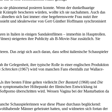
 dass sie phänomenal posieren konnte. Wenn der dunkelhaarige
 mir Krämpfe bescheren würden, wollte ich sie nachahmen. Auch das
ähnelten sich fast immer: eine begehrenswerte Frau nutzt ihre
ssieht und idealerweise von Gert Günther Hoffmann synchronisiert
hren in Italien in einigen Sandalenfilmen – immerhin in Hauptrollen.
men) steigerten ihre Publicity als B-Movie-Star zusätzlich. Sie
eren. Das zeigt sich auch daran, dass selbst italienische Schauspieler
b ihr Gelegenheit, ihre typische Rolle in einer englischen Produktion
n Schrecken
(1967) wird von manchen Fans ebenfalls zur Wallace-
 ihre besten Filme gelten vielleicht
Der Bastard
(1968) und
Die
Ein symptomatischer Höhepunkt der filmischen Entwicklung ist
oftporno überschritten wird. Wessen Vagina bei der Masturbation da
manche Schauspielerinnen war diese Phase durchaus beglückend:
wohlhabende Männer geheiratet hatten, und widmeten sich fortan der