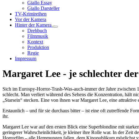
Unternavigation
Giallo Essay
von
Giallo Darsteller
Giallo
TV-Krimireihen
Verfilmungen
Vor der Kamera
Hinter der Kamera
Unternavigation
Drehbuch
von
Filmmusik
Hinter
Kontext
der
Produktion
Kamera
Regie
Impressum
Margaret Lee - je schlechter der
Sich im Eurospy-Horror-Trash-Was-auch-immer der Jahre zwischen 196
schlecht. Man verliert während des Sehens die Konzentration, hält ni
„Starsein“ stecken. Eine von ihnen war Margaret Lee, eine attraktive e
Erstaunlich – und für sie durchaus bitter – ist eine oft zutreffende For
ihr.
Margaret Lee war auf den ersten Blick eine Superblondine mit stark
geringerer Wahrscheinlichkeit, je kleiner ihre Rolle war. In der Zeit
Horrorfilm – alle Hemmungen fallen, dem Kinopublikum möglichst vie