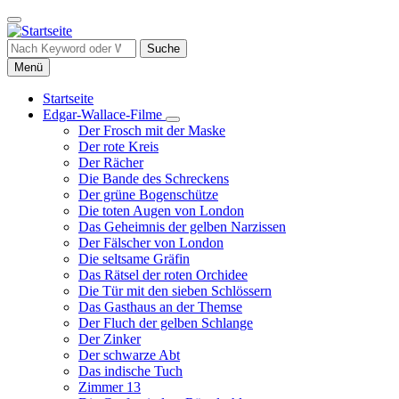
Direkt
zum
Inhalt
Suche
Menü
Startseite
Edgar-Wallace-Filme
Hauptnavigation
Unternavigation
Der Frosch mit der Maske
von
Der rote Kreis
Edgar-
Der Rächer
Wallace-
Die Bande des Schreckens
Filme
Der grüne Bogenschütze
Die toten Augen von London
Das Geheimnis der gelben Narzissen
Der Fälscher von London
Die seltsame Gräfin
Das Rätsel der roten Orchidee
Die Tür mit den sieben Schlössern
Das Gasthaus an der Themse
Der Fluch der gelben Schlange
Der Zinker
Der schwarze Abt
Das indische Tuch
Zimmer 13