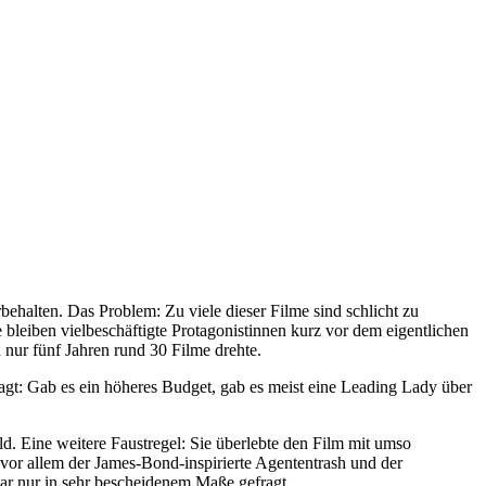
halten. Das Problem: Zu viele dieser Filme sind schlicht zu
bleiben vielbeschäftigte Protagonistinnen kurz vor dem eigentlichen
n nur fünf Jahren rund 30 Filme drehte.
gt: Gab es ein höheres Budget, gab es meist eine Leading Lady über
. Eine weitere Faustregel: Sie überlebte den Film mit umso
– vor allem der James-Bond-inspirierte Agententrash und der
ar nur in sehr bescheidenem Maße gefragt.