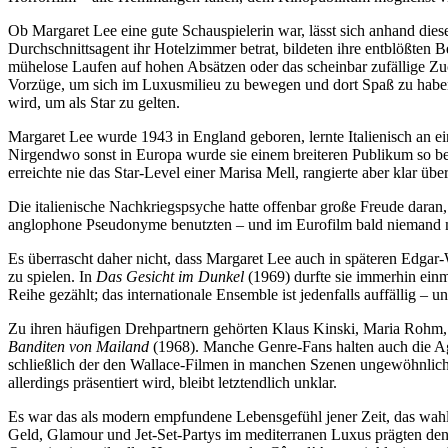
Ob Margaret Lee eine gute Schauspielerin war, lässt sich anhand dies
Durchschnittsagent ihr Hotelzimmer betrat, bildeten ihre entblößte
mühelose Laufen auf hohen Absätzen oder das scheinbar zufällige Zuck
Vorzüge, um sich im Luxusmilieu zu bewegen und dort Spaß zu haben 
wird, um als Star zu gelten.
Margaret Lee wurde 1943 in England geboren, lernte Italienisch an ein
Nirgendwo sonst in Europa wurde sie einem breiteren Publikum so beka
erreichte nie das Star-Level einer Marisa Mell, rangierte aber klar ü
Die italienische Nachkriegspsyche hatte offenbar große Freude daran, e
anglophone Pseudonyme benutzten – und im Eurofilm bald niemand m
Es überrascht daher nicht, dass Margaret Lee auch in späteren Edgar
zu spielen. In
Das Gesicht im Dunkel
(1969) durfte sie immerhin einm
Reihe gezählt; das internationale Ensemble ist jedenfalls auffällig – u
Zu ihren häufigen Drehpartnern gehörten Klaus Kinski, Maria Rohm, C
Banditen von Mailand
(1968). Manche Genre-Fans halten auch die A
schließlich der den Wallace-Filmen in manchen Szenen ungewöhnlich 
allerdings präsentiert wird, bleibt letztendlich unklar.
Es war das als modern empfundene Lebensgefühl jener Zeit, das wahl
Geld, Glamour und Jet-Set-Partys im mediterranen Luxus prägten den 