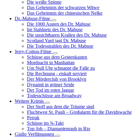
Die weiße Spinne
Weinert-
Das Geheimnis der schwarzen Witwe
Wilton-
Das Geheimnis der chinesischen Nelke
Filme
Dr.-Mabuse-Filme
Unternavigation
Die 1000 Augen des Dr. Mabuse
von
Im Stahlnetz des Dr. Mabuse
Dr.-
Die unsichtbaren Krallen des Dr. Mabuse
Mabuse-
Scotland Yard jagt Dr. Mabuse
Filme
Die Todesstrahlen des Dr. Mabuse
Jerry-Cotton-Filme
Unternavigation
Schüsse aus dem Geigenkasten
von
Mordnacht in Manhattan
Jerry-
Um Null Uhr schnappt die Falle zu
Cotton-
Die Rechnung - eiskalt serviert
Filme
Der Mörderclub von Brooklyn
Dynamit in grüner Seide
Der Tod im roten Jaguar
Todesschüsse am Broadway
Weitere Krimis
Unternavigation
Der Stoff aus dem die Träume sind
von
Fluchtweg St. Pauli – Großalarm für die Davidswache
Weitere
Perrak
Krimis
Schüsse im ¾-Takt
Top Job – Diamantenraub in Rio
Giallo Verfilmungen