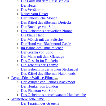
Die Gruft mit dem Rätselschloss
Der Hexer
Das Verrätertor
Neues vom Hexer
Der unheimliche Mönch
Das Rätsel des silbernen Dreiecks
Der Bucklige von Soho
Das Geheimnis der weißen Nonne
Die blaue Hand
Der Mönch mit der Peitsche
Der Hund von Blackwood Castle
Im Banne des Unheimlichen
Der Gorilla von Soho
Der Mann mit dem Glasauge
Das Gesicht im Dunkeln
Die Tote aus der Themse
Das Geheimnis der grünen Stecknadel
Das Rätsel des silbernen Halbmonds
Bryan-Edgar-Wallace-Filme
Unternavigation
Der Würger von Schloss Blackmoor
von
Der Henker von London
Bryan-
Das Phantom von Soho
Edgar-
Das Geheimnis der schwarzen Handschuhe
Wallace-
Filme
Weinert-Wilton-Filme
Unternavigation
Der Teppich des Grauens
von