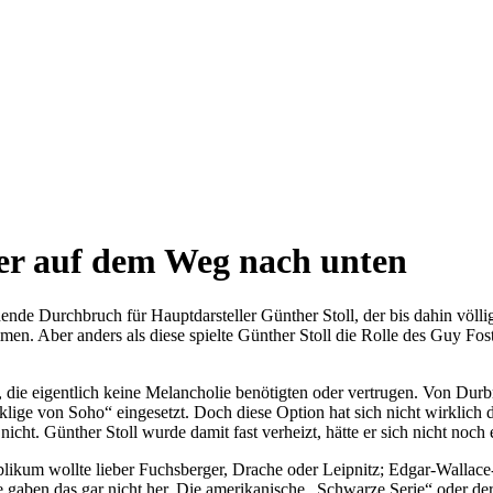
ker auf dem Weg nach unten
ende Durchbruch für Hauptdarsteller Günther Stoll, der bis dahin völ
n. Aber anders als diese spielte Günther Stoll die Rolle des Guy Fost
n, die eigentlich keine Melancholie benötigten oder vertrugen. Von Dur
klige von Soho“ eingesetzt. Doch diese Option hat sich nicht wirklic
icht. Günther Stoll wurde damit fast verheizt, hätte er sich nicht noc
ikum wollte lieber Fuchsberger, Drache oder Leipnitz; Edgar-Wallace-F
 gaben das gar nicht her. Die amerikanische „Schwarze Serie“ oder der