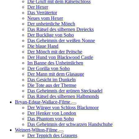
Die Gruft mit dem Rätselschloss
Der Hexer
Das Verrätertor
Neues vom Hexer
Der unheimliche Mönch
Das Rätsel des silbernen Dreiecks
Der Bucklige von Soho
Das Geheimnis der weißen Nonne
Die blaue Hand
Der Mönch mit der Peitsche
Der Hund von Blackwood Castle
Im Banne des Unheimlichen
Der Gorilla von Soho
Der Mann mit dem Glasauge
Das Gesicht im Dunkeln
Die Tote aus der Themse
Das Geheimnis der grünen Stecknadel
Das Rätsel des silbernen Halbmonds
Bryan-Edgar-Wallace-Filme
Unternavigation
Der Würger von Schloss Blackmoor
von
Der Henker von London
Bryan-
Das Phantom von Soho
Edgar-
Das Geheimnis der schwarzen Handschuhe
Wallace-
Filme
Weinert-Wilton-Filme
Unternavigation
Der Teppich des Grauens
von