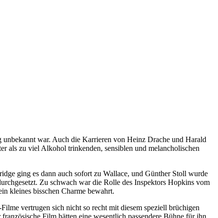
lig unbekannt war. Auch die Karrieren von Heinz Drache und Harald
er als zu viel Alkohol trinkenden, sensiblen und melancholischen
bridge ging es dann auch sofort zu Wallace, und Günther Stoll wurde
h durchgesetzt. Zu schwach war die Rolle des Inspektors Hopkins vom
h ein kleines bisschen Charme bewahrt.
ilme vertrugen sich nicht so recht mit diesem speziell brüchigen
 französische Film hätten eine wesentlich passendere Bühne für ihn