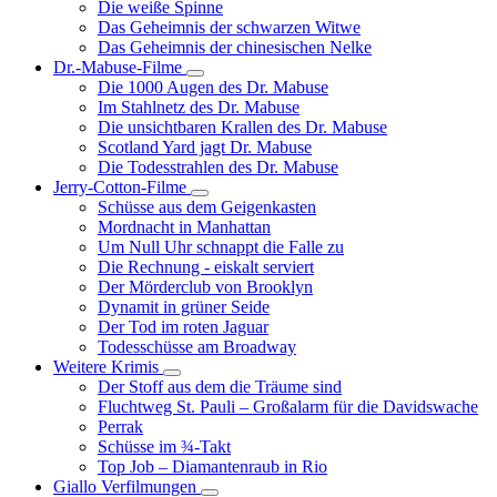
Die weiße Spinne
Weinert-
Das Geheimnis der schwarzen Witwe
Wilton-
Das Geheimnis der chinesischen Nelke
Filme
Dr.-Mabuse-Filme
Unternavigation
Die 1000 Augen des Dr. Mabuse
von
Im Stahlnetz des Dr. Mabuse
Dr.-
Die unsichtbaren Krallen des Dr. Mabuse
Mabuse-
Scotland Yard jagt Dr. Mabuse
Filme
Die Todesstrahlen des Dr. Mabuse
Jerry-Cotton-Filme
Unternavigation
Schüsse aus dem Geigenkasten
von
Mordnacht in Manhattan
Jerry-
Um Null Uhr schnappt die Falle zu
Cotton-
Die Rechnung - eiskalt serviert
Filme
Der Mörderclub von Brooklyn
Dynamit in grüner Seide
Der Tod im roten Jaguar
Todesschüsse am Broadway
Weitere Krimis
Unternavigation
Der Stoff aus dem die Träume sind
von
Fluchtweg St. Pauli – Großalarm für die Davidswache
Weitere
Perrak
Krimis
Schüsse im ¾-Takt
Top Job – Diamantenraub in Rio
Giallo Verfilmungen