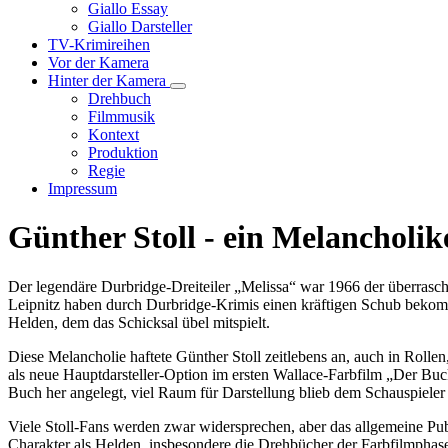
Unternavigation
Giallo Essay
von
Giallo Darsteller
Giallo
TV-Krimireihen
Verfilmungen
Vor der Kamera
Hinter der Kamera
Unternavigation
Drehbuch
von
Filmmusik
Hinter
Kontext
der
Produktion
Kamera
Regie
Impressum
Günther Stoll - ein Melancholi
Der legendäre Durbridge-Dreiteiler „Melissa“ war 1966 der überrasch
Leipnitz haben durch Durbridge-Krimis einen kräftigen Schub bekomme
Helden, dem das Schicksal übel mitspielt.
Diese Melancholie haftete Günther Stoll zeitlebens an, auch in Rolle
als neue Hauptdarsteller-Option im ersten Wallace-Farbfilm „Der Buc
Buch her angelegt, viel Raum für Darstellung blieb dem Schauspieler n
Viele Stoll-Fans werden zwar widersprechen, aber das allgemeine Publ
Charakter als Helden, insbesondere die Drehbücher der Farbfilmphase