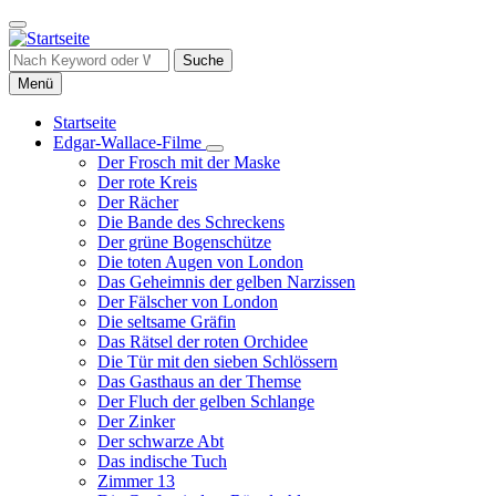
Direkt
zum
Inhalt
Suche
Menü
Startseite
Edgar-Wallace-Filme
Hauptnavigation
Unternavigation
Der Frosch mit der Maske
von
Der rote Kreis
Edgar-
Der Rächer
Wallace-
Die Bande des Schreckens
Filme
Der grüne Bogenschütze
Die toten Augen von London
Das Geheimnis der gelben Narzissen
Der Fälscher von London
Die seltsame Gräfin
Das Rätsel der roten Orchidee
Die Tür mit den sieben Schlössern
Das Gasthaus an der Themse
Der Fluch der gelben Schlange
Der Zinker
Der schwarze Abt
Das indische Tuch
Zimmer 13