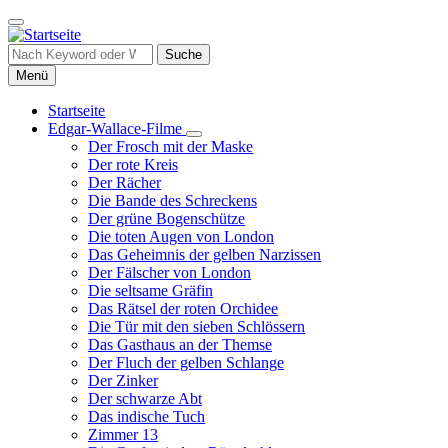
Direkt
zum
Inhalt
Suche
Menü
Startseite
Edgar-Wallace-Filme
Hauptnavigation
Unternavigation
Der Frosch mit der Maske
von
Der rote Kreis
Edgar-
Der Rächer
Wallace-
Die Bande des Schreckens
Filme
Der grüne Bogenschütze
Die toten Augen von London
Das Geheimnis der gelben Narzissen
Der Fälscher von London
Die seltsame Gräfin
Das Rätsel der roten Orchidee
Die Tür mit den sieben Schlössern
Das Gasthaus an der Themse
Der Fluch der gelben Schlange
Der Zinker
Der schwarze Abt
Das indische Tuch
Zimmer 13