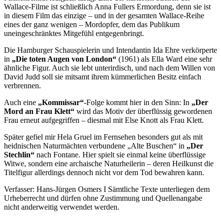
Wallace-Filme ist schließlich Anna Fullers Ermordung, denn sie ist
in diesem Film das einzige – und in der gesamten Wallace-Reihe
eines der ganz wenigen – Mordopfer, dem das Publikum
uneingeschränktes Mitgefühl entgegenbringt.
Die Hamburger Schauspielerin und Intendantin Ida Ehre verkörperte
in
„Die toten Augen von London“
(1961) als Ella Ward eine sehr
ähnliche Figur. Auch sie lebt unterirdisch, und nach dem Willen von
David Judd soll sie mitsamt ihrem kümmerlichen Besitz einfach
verbrennen.
Auch eine
„Kommissar“
-Folge kommt hier in den Sinn: In
„Der
Mord an Frau Klett“
wird das Motiv der überflüssig gewordenen
Frau erneut aufgegriffen – diesmal mit Else Knott als Frau Klett.
Später gefiel mir Hela Gruel im Fernsehen besonders gut als mit
heidnischen Naturmächten verbundene „Alte Buschen“ in
„Der
Stechlin“
nach Fontane. Hier spielt sie einmal keine überflüssige
Witwe, sondern eine archaische Naturheilerin – deren Heilkunst die
Titelfigur allerdings dennoch nicht vor dem Tod bewahren kann.
Verfasser: Hans-Jürgen Osmers I Sämtliche Texte unterliegen dem
Urheberrecht und dürfen ohne Zustimmung und Quellenangabe
nicht anderweitig verwendet werden.