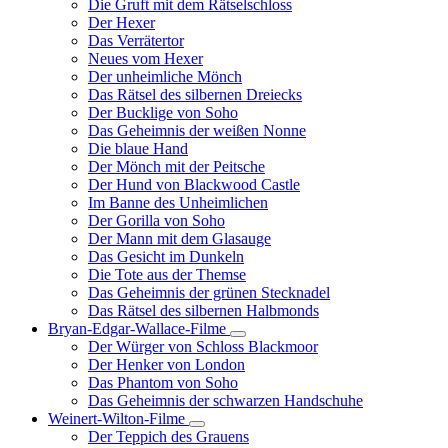
Die Gruft mit dem Rätselschloss
Der Hexer
Das Verrätertor
Neues vom Hexer
Der unheimliche Mönch
Das Rätsel des silbernen Dreiecks
Der Bucklige von Soho
Das Geheimnis der weißen Nonne
Die blaue Hand
Der Mönch mit der Peitsche
Der Hund von Blackwood Castle
Im Banne des Unheimlichen
Der Gorilla von Soho
Der Mann mit dem Glasauge
Das Gesicht im Dunkeln
Die Tote aus der Themse
Das Geheimnis der grünen Stecknadel
Das Rätsel des silbernen Halbmonds
Bryan-Edgar-Wallace-Filme
Unternavigation
Der Würger von Schloss Blackmoor
von
Der Henker von London
Bryan-
Das Phantom von Soho
Edgar-
Das Geheimnis der schwarzen Handschuhe
Wallace-
Filme
Weinert-Wilton-Filme
Unternavigation
Der Teppich des Grauens
von