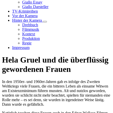
Unternavigation
Giallo Essay
von
Giallo Darsteller
Giallo
TV-Krimireihen
Verfilmungen
Vor der Kamera
Hinter der Kamera
Unternavigation
Drehbuch
von
Filmmusik
Hinter
Kontext
der
Produktion
Kamera
Regie
Impressum
Hela Gruel und die überflüssig
gewordenen Frauen
In den 1950er- und 1960er-Jahren gab es infolge des Zweiten
Weltkriegs viele Frauen, die ein bitteres Leben als einsame Witwen
am Existenzminimum führen mussten. Alt und nutzlos geworden,
wurden sie schlicht nicht mehr beachtet, spielten für niemanden eine
Rolle mehr – es sei denn, sie wurden in irgendeiner Weise lästig.
Dann wurde es gefährlich.
Natürlich tauchen diese Frauen auch in den Edgar-Wallace-Filmen