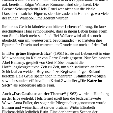
auf; bereits in Edgar Wallaces Romanen sind sie präsent. Die
Bremer Schauspielerin Hela Gruel war nicht nur die ideale
Darstellerin solcher Figuren, sie lebte zudem in Hamburg, wo viele
der frühen Wallace-Filme gedreht wurden.
Ihr herbes Gesicht kündete von bitterer Lebenserfahrung, ihr kurz
geschnittenes Haar symbolisierte, dass in ihrem Leben keine Form
von Sinnlichkeit mehr stattfand. Bei Wallace wird all das noch
überhöht: einsam, weggesperrt, bevormundet – so fristeten ihre
Figuren ihr Dasein und warteten im Grunde nur noch auf den Tod.
In
„Der grüne Bogenschütze“
(1961) ist sie auf Lebenszeit in eine
Miniwohnung im Keller von Garre Castle gesperrt. Nur Schlossherr
Abel Bellamy, gespielt von Gert Fröbe, besucht die
Hoffnungslosigkeit von Zeit zu Zeit, um sich sadistisch an ihrem
Schicksal zu weiden. Bogenschütze-Regisseur Jürgen Roland
besetzte Hela Gruel später noch in mehreren
„Stahlnetz“
-Folgen
sowie besonders effektvoll im Krimi-Zweiteiler
„Die Katze im
Sack“
als sonderbare ältere Frau.
Auch
„Das Gasthaus an der Themse“
(1962) wurde in Hamburg
an der Elbe gedreht. Hela Gruel spielt hier die bedauernswerte
Witwe Anna Fuller, der sogar die Pflegetochter genommen wurde.
Einsam und weinerlich ist sie der brutalen Wirtin Elisabeth
Flickenschildt lediglich lästig. Eine der härtesten Szenen der