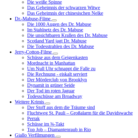
Die weiße Spinne
Weinert-
Das Geheimnis der schwarzen Witwe
Wilton-
Das Geheimnis der chinesischen Nelke
Filme
Dr.-Mabuse-Filme
Unternavigation
Die 1000 Augen des Dr. Mabuse
von
Im Stahlnetz des Dr. Mabuse
Dr.-
Die unsichtbaren Krallen des Dr. Mabuse
Mabuse-
Scotland Yard jagt Dr. Mabuse
Filme
Die Todesstrahlen des Dr. Mabuse
Jerry-Cotton-Filme
Unternavigation
Schüsse aus dem Geigenkasten
von
Mordnacht in Manhattan
Jerry-
Um Null Uhr schnappt die Falle zu
Cotton-
Die Rechnung - eiskalt serviert
Filme
Der Mörderclub von Brooklyn
Dynamit in grüner Seide
Der Tod im roten Jaguar
Todesschüsse am Broadway
Weitere Krimis
Unternavigation
Der Stoff aus dem die Träume sind
von
Fluchtweg St. Pauli – Großalarm für die Davidswache
Weitere
Perrak
Krimis
Schüsse im ¾-Takt
Top Job – Diamantenraub in Rio
Giallo Verfilmungen