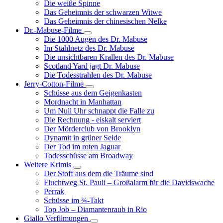
Die weiße Spinne
Weinert-
Das Geheimnis der schwarzen Witwe
Wilton-
Das Geheimnis der chinesischen Nelke
Filme
Dr.-Mabuse-Filme
Unternavigation
Die 1000 Augen des Dr. Mabuse
von
Im Stahlnetz des Dr. Mabuse
Dr.-
Die unsichtbaren Krallen des Dr. Mabuse
Mabuse-
Scotland Yard jagt Dr. Mabuse
Filme
Die Todesstrahlen des Dr. Mabuse
Jerry-Cotton-Filme
Unternavigation
Schüsse aus dem Geigenkasten
von
Mordnacht in Manhattan
Jerry-
Um Null Uhr schnappt die Falle zu
Cotton-
Die Rechnung - eiskalt serviert
Filme
Der Mörderclub von Brooklyn
Dynamit in grüner Seide
Der Tod im roten Jaguar
Todesschüsse am Broadway
Weitere Krimis
Unternavigation
Der Stoff aus dem die Träume sind
von
Fluchtweg St. Pauli – Großalarm für die Davidswache
Weitere
Perrak
Krimis
Schüsse im ¾-Takt
Top Job – Diamantenraub in Rio
Giallo Verfilmungen