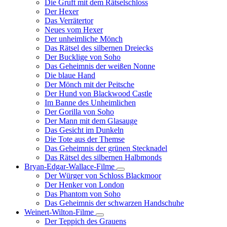
Die Gruft mit dem Rätselschloss
Der Hexer
Das Verrätertor
Neues vom Hexer
Der unheimliche Mönch
Das Rätsel des silbernen Dreiecks
Der Bucklige von Soho
Das Geheimnis der weißen Nonne
Die blaue Hand
Der Mönch mit der Peitsche
Der Hund von Blackwood Castle
Im Banne des Unheimlichen
Der Gorilla von Soho
Der Mann mit dem Glasauge
Das Gesicht im Dunkeln
Die Tote aus der Themse
Das Geheimnis der grünen Stecknadel
Das Rätsel des silbernen Halbmonds
Bryan-Edgar-Wallace-Filme
Unternavigation
Der Würger von Schloss Blackmoor
von
Der Henker von London
Bryan-
Das Phantom von Soho
Edgar-
Das Geheimnis der schwarzen Handschuhe
Wallace-
Filme
Weinert-Wilton-Filme
Unternavigation
Der Teppich des Grauens
von