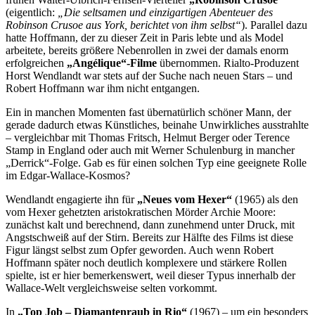
(eigentlich:
„Die seltsamen und einzigartigen Abenteuer des
Robinson Crusoe aus York, berichtet von ihm selbst“
). Parallel dazu
hatte Hoffmann, der zu dieser Zeit in Paris lebte und als Model
arbeitete, bereits größere Nebenrollen in zwei der damals enorm
erfolgreichen
„Angélique“-Filme
übernommen. Rialto-Produzent
Horst Wendlandt war stets auf der Suche nach neuen Stars – und
Robert Hoffmann war ihm nicht entgangen.
Ein in manchen Momenten fast übernatürlich schöner Mann, der
gerade dadurch etwas Künstliches, beinahe Unwirkliches ausstrahlte
– vergleichbar mit Thomas Fritsch, Helmut Berger oder Terence
Stamp in England oder auch mit Werner Schulenburg in mancher
„Derrick“-Folge. Gab es für einen solchen Typ eine geeignete Rolle
im Edgar-Wallace-Kosmos?
Wendlandt engagierte ihn für
„Neues vom Hexer“
(1965) als den
vom Hexer gehetzten aristokratischen Mörder Archie Moore:
zunächst kalt und berechnend, dann zunehmend unter Druck, mit
Angstschweiß auf der Stirn. Bereits zur Hälfte des Films ist diese
Figur längst selbst zum Opfer geworden. Auch wenn Robert
Hoffmann später noch deutlich komplexere und stärkere Rollen
spielte, ist er hier bemerkenswert, weil dieser Typus innerhalb der
Wallace-Welt vergleichsweise selten vorkommt.
In
„Top Job – Diamantenraub in Rio“
(1967) – um ein besonders