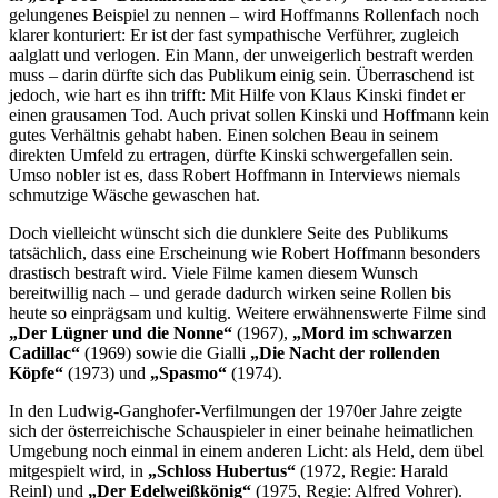
gelungenes Beispiel zu nennen – wird Hoffmanns Rollenfach noch
klarer konturiert: Er ist der fast sympathische Verführer, zugleich
aalglatt und verlogen. Ein Mann, der unweigerlich bestraft werden
muss – darin dürfte sich das Publikum einig sein. Überraschend ist
jedoch, wie hart es ihn trifft: Mit Hilfe von Klaus Kinski findet er
einen grausamen Tod. Auch privat sollen Kinski und Hoffmann kein
gutes Verhältnis gehabt haben. Einen solchen Beau in seinem
direkten Umfeld zu ertragen, dürfte Kinski schwergefallen sein.
Umso nobler ist es, dass Robert Hoffmann in Interviews niemals
schmutzige Wäsche gewaschen hat.
Doch vielleicht wünscht sich die dunklere Seite des Publikums
tatsächlich, dass eine Erscheinung wie Robert Hoffmann besonders
drastisch bestraft wird. Viele Filme kamen diesem Wunsch
bereitwillig nach – und gerade dadurch wirken seine Rollen bis
heute so einprägsam und kultig. Weitere erwähnenswerte Filme sind
„Der Lügner und die Nonne“
(1967),
„Mord im schwarzen
Cadillac“
(1969) sowie die Gialli
„Die Nacht der rollenden
Köpfe“
(1973) und
„Spasmo“
(1974).
In den Ludwig-Ganghofer-Verfilmungen der 1970er Jahre zeigte
sich der österreichische Schauspieler in einer beinahe heimatlichen
Umgebung noch einmal in einem anderen Licht: als Held, dem übel
mitgespielt wird, in
„Schloss Hubertus“
(1972, Regie: Harald
Reinl) und
„Der Edelweißkönig“
(1975, Regie: Alfred Vohrer).