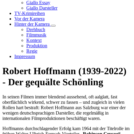
Unternavigation
Giallo Essay
von
Giallo Darsteller
Giallo
TV-Krimireihen
Verfilmungen
Vor der Kamera
Hinter der Kamera
Unternavigation
Drehbuch
von
Filmmusik
Hinter
Kontext
der
Produktion
Kamera
Regie
Impressum
Robert Hoffmann (1939-2022)
- Der gequälte Schönling
In seinen Filmen immer blendend aussehend, oft aalglatt, fast
oberflächlich wirkend, schwer zu fassen – und zugleich in vielen
Rollen hart bestraft: Robert Hoffmann aus Salzburg war einer der
wenigen deutschsprachigen Darsteller, die regelmäßig in
internationalen Filmproduktionen beschäftigt waren.
Hoffmanns durchschlagender Erfolg kam 1964 mit der Titelrolle im
frühen Walter-Ulbrich-Fernseh-Vierteiler
„Robinson Crusoe“