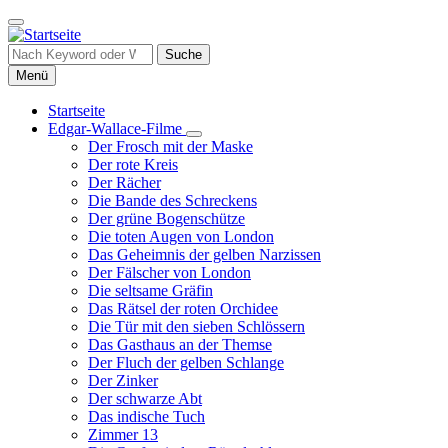
Direkt
zum
Inhalt
Suche
Menü
Startseite
Edgar-Wallace-Filme
Hauptnavigation
Unternavigation
Der Frosch mit der Maske
von
Der rote Kreis
Edgar-
Der Rächer
Wallace-
Die Bande des Schreckens
Filme
Der grüne Bogenschütze
Die toten Augen von London
Das Geheimnis der gelben Narzissen
Der Fälscher von London
Die seltsame Gräfin
Das Rätsel der roten Orchidee
Die Tür mit den sieben Schlössern
Das Gasthaus an der Themse
Der Fluch der gelben Schlange
Der Zinker
Der schwarze Abt
Das indische Tuch
Zimmer 13