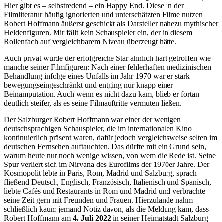
Hier gibt es – selbstredend – ein Happy End. Diese in der
Filmliteratur häufig ignorierten und unterschätzten Filme nutzen
Robert Hoffmann äußerst geschickt als Darsteller nahezu mythischer
Heldenfiguren. Mir fällt kein Schauspieler ein, der in diesem
Rollenfach auf vergleichbarem Niveau überzeugt hätte.
Auch privat wurde der erfolgreiche Star ähnlich hart getroffen wie
manche seiner Filmfiguren: Nach einer fehlerhaften medizinischen
Behandlung infolge eines Unfalls im Jahr 1970 war er stark
bewegungseingeschränkt und entging nur knapp einer
Beinamputation. Auch wenn es nicht dazu kam, blieb er fortan
deutlich steifer, als es seine Filmauftritte vermuten ließen.
Der Salzburger Robert Hoffmann war einer der wenigen
deutschsprachigen Schauspieler, die im internationalen Kino
kontinuierlich präsent waren, dafür jedoch vergleichsweise selten im
deutschen Fernsehen auftauchten. Das dürfte mit ein Grund sein,
warum heute nur noch wenige wissen, von wem die Rede ist. Seine
Spur verliert sich im Nirvana des Eurofilms der 1970er Jahre. Der
Kosmopolit lebte in Paris, Rom, Madrid und Salzburg, sprach
fließend Deutsch, Englisch, Französisch, Italienisch und Spanisch,
liebte Cafés und Restaurants in Rom und Madrid und verbrachte
seine Zeit gern mit Freunden und Frauen. Hierzulande nahm
schließlich kaum jemand Notiz davon, als die Meldung kam, dass
Robert Hoffmann am
4. Juli 2022
in seiner Heimatstadt Salzburg