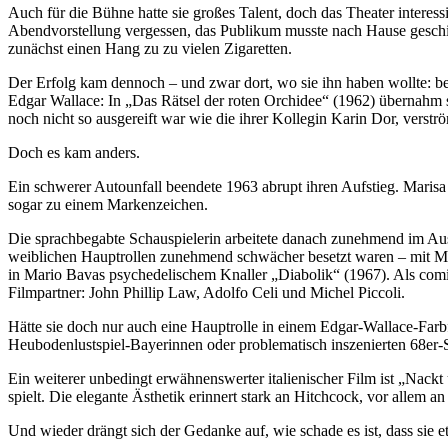
Auch für die Bühne hatte sie großes Talent, doch das Theater interess
Abendvorstellung vergessen, das Publikum musste nach Hause geschickt
zunächst einen Hang zu zu vielen Zigaretten.
Der Erfolg kam dennoch – und zwar dort, wo sie ihn haben wollte: be
Edgar Wallace: In „Das Rätsel der roten Orchidee“ (1962) übernahm s
noch nicht so ausgereift war wie die ihrer Kollegin Karin Dor, verstr
Doch es kam anders.
Ein schwerer Autounfall beendete 1963 abrupt ihren Aufstieg. Marisa M
sogar zu einem Markenzeichen.
Die sprachbegabte Schauspielerin arbeitete danach zunehmend im Ausl
weiblichen Hauptrollen zunehmend schwächer besetzt waren – mit Moni
in Mario Bavas psychedelischem Knaller „Diabolik“ (1967). Als comicha
Filmpartner: John Phillip Law, Adolfo Celi und Michel Piccoli.
Hätte sie doch nur auch eine Hauptrolle in einem Edgar-Wallace-Farb
Heubodenlustspiel-Bayerinnen oder problematisch inszenierten 68er-St
Ein weiterer unbedingt erwähnenswerter italienischer Film ist „Nackt 
spielt. Die elegante Ästhetik erinnert stark an Hitchcock, vor allem an
Und wieder drängt sich der Gedanke auf, wie schade es ist, dass sie 