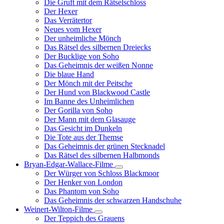
Die Gruft mit dem Rätselschloss
Der Hexer
Das Verrätertor
Neues vom Hexer
Der unheimliche Mönch
Das Rätsel des silbernen Dreiecks
Der Bucklige von Soho
Das Geheimnis der weißen Nonne
Die blaue Hand
Der Mönch mit der Peitsche
Der Hund von Blackwood Castle
Im Banne des Unheimlichen
Der Gorilla von Soho
Der Mann mit dem Glasauge
Das Gesicht im Dunkeln
Die Tote aus der Themse
Das Geheimnis der grünen Stecknadel
Das Rätsel des silbernen Halbmonds
Bryan-Edgar-Wallace-Filme
Unternavigation
Der Würger von Schloss Blackmoor
von
Der Henker von London
Bryan-
Das Phantom von Soho
Edgar-
Das Geheimnis der schwarzen Handschuhe
Wallace-
Filme
Weinert-Wilton-Filme
Unternavigation
Der Teppich des Grauens
von