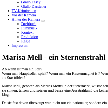
Unternavigation
Giallo Essay
von
Giallo Darsteller
Giallo
TV-Krimireihen
Verfilmungen
Vor der Kamera
Hinter der Kamera
Unternavigation
Drehbuch
von
Filmmusik
Hinter
Kontext
der
Produktion
Kamera
Regie
Impressum
Marisa Mell - ein Sternenstrahl 
Ab wann ist man ein Star?
Wenn man Hauptrollen spielt? Wenn man ein Kassenmagnet ist? Wenn
als Star fühlen?
Marisa Mell, geboren als Marlies Moitzi in der Steiermark, wusste sch
sie singen, tanzen und spielen und besaß eine Ausstrahlung, die keinen
klug.
Da sie fest davon überzeugt war, nicht nur ein nationaler, sondern ein