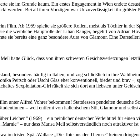
ierte sie im Grunde kaum. Ein erstes Engagement in Wien endete desastr
 werden. Bei all ihren Vorzügen war Unzuverlässigkeit ihr größter Nach
im Film. Ab 1959 spielte sie größere Rollen, meist als Töchter in der
ie die weibliche Hauptrolle der Lilian Ranger, begehrt von Adrian Ho
ömte sie bereits eine ganz besondere Aura von Glamour. Eine Darstelleri
ell hatte Glück, dass von ihren schweren Gesichtsverletzungen letztlich
and, besonders häufig in Italien, und zog schließlich in ihre Wahlhe
ka Peitsch oder Uschi Glas eher konventionell, bieder und brav –, spi
ftes Sexploitation-Girl räkelt sie sich dort am liebsten unter Geldsch
film unter Alfred Vohrer bekommen! Stattdessen pendelten deutsche Sc
udentinnen – weit entfernt von italienischem Stil, Glamour und selbstv
über Leichen“ (1969) – ein peinlicher deutscher Verleihtitel für einen v
 „Marnie“ – nur dass Marisa Mell selbstverständlich noch attraktiver ist
etwa im tristen Spät-Wallace „Die Tote aus der Themse“ keinen dringend