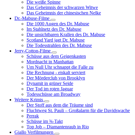
Die weiße Spinne
Weinert-
Das Geheimnis der schwarzen Witwe
Wilton-
Das Geheimnis der chinesischen Nelke
Filme
Dr.-Mabuse-Filme
Unternavigation
Die 1000 Augen des Dr. Mabuse
von
Im Stahlnetz des Dr. Mabuse
Dr.-
Die unsichtbaren Krallen des Dr. Mabuse
Mabuse-
Scotland Yard jagt Dr. Mabuse
Filme
Die Todesstrahlen des Dr. Mabuse
Jerry-Cotton-Filme
Unternavigation
Schüsse aus dem Geigenkasten
von
Mordnacht in Manhattan
Jerry-
Um Null Uhr schnappt die Falle zu
Cotton-
Die Rechnung - eiskalt serviert
Filme
Der Mörderclub von Brooklyn
Dynamit in grüner Seide
Der Tod im roten Jaguar
Todesschüsse am Broadway
Weitere Krimis
Unternavigation
Der Stoff aus dem die Träume sind
von
Fluchtweg St. Pauli – Großalarm für die Davidswache
Weitere
Perrak
Krimis
Schüsse im ¾-Takt
Top Job – Diamantenraub in Rio
Giallo Verfilmungen