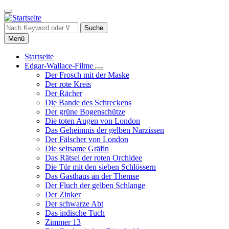
Direkt
zum
Inhalt
Suche
Menü
Startseite
Edgar-Wallace-Filme
Hauptnavigation
Unternavigation
Der Frosch mit der Maske
von
Der rote Kreis
Edgar-
Der Rächer
Wallace-
Die Bande des Schreckens
Filme
Der grüne Bogenschütze
Die toten Augen von London
Das Geheimnis der gelben Narzissen
Der Fälscher von London
Die seltsame Gräfin
Das Rätsel der roten Orchidee
Die Tür mit den sieben Schlössern
Das Gasthaus an der Themse
Der Fluch der gelben Schlange
Der Zinker
Der schwarze Abt
Das indische Tuch
Zimmer 13