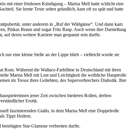
ös mit einer fristlosen Kündigung – Marisa Mell hatte schlicht eine
teil. Sie lernte Texte selten gründlich, kam oft zu spät und hatte
 Spätpubertät, unter anderem in „Ruf der Wildgänse“. Und dann kam
ven, Pinkas Braun und sogar Fritz Rasp. Auch wenn ihre Darstellung
n, auf deren weitere Karriere man gespannt sein durfte.
 nur eine kleine Stelle an der Lippe blieb – vielleicht wurde sie
imat Rom. Während die Wallace-Farbfilme in Deutschland mit ihren
elte Marisa Mell mit Lust und Leichtigkeit die weibliche Hauptrolle
einen im Tresor ihres Geliebten, des Superverbrechers Diabolik. Ihre
hauspielerinnen jener Zeit zwischen biederen Rollen, derben
erständlicher Erotik.
isuell faszinierenden Giallo, in dem Marisa Mell eine Doppelrolle
 als Tippi Hedren.
 benötigten Star-Glamour verbreiten durfte.