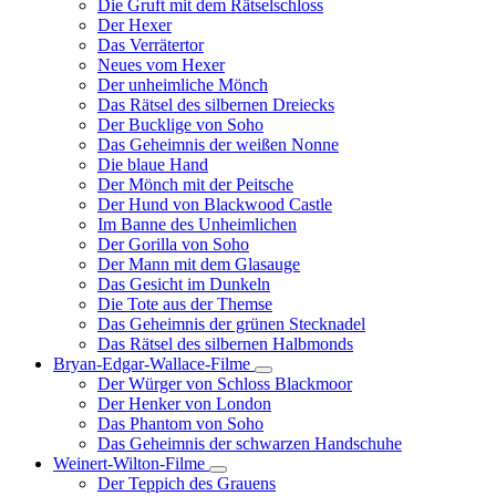
Die Gruft mit dem Rätselschloss
Der Hexer
Das Verrätertor
Neues vom Hexer
Der unheimliche Mönch
Das Rätsel des silbernen Dreiecks
Der Bucklige von Soho
Das Geheimnis der weißen Nonne
Die blaue Hand
Der Mönch mit der Peitsche
Der Hund von Blackwood Castle
Im Banne des Unheimlichen
Der Gorilla von Soho
Der Mann mit dem Glasauge
Das Gesicht im Dunkeln
Die Tote aus der Themse
Das Geheimnis der grünen Stecknadel
Das Rätsel des silbernen Halbmonds
Bryan-Edgar-Wallace-Filme
Unternavigation
Der Würger von Schloss Blackmoor
von
Der Henker von London
Bryan-
Das Phantom von Soho
Edgar-
Das Geheimnis der schwarzen Handschuhe
Wallace-
Filme
Weinert-Wilton-Filme
Unternavigation
Der Teppich des Grauens
von