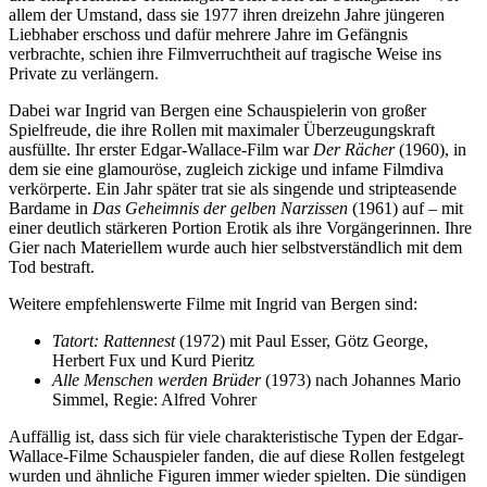
allem der Umstand, dass sie 1977 ihren dreizehn Jahre jüngeren
Liebhaber erschoss und dafür mehrere Jahre im Gefängnis
verbrachte, schien ihre Filmverruchtheit auf tragische Weise ins
Private zu verlängern.
Dabei war Ingrid van Bergen eine Schauspielerin von großer
Spielfreude, die ihre Rollen mit maximaler Überzeugungskraft
ausfüllte. Ihr erster Edgar-Wallace-Film war
Der Rächer
(1960), in
dem sie eine glamouröse, zugleich zickige und infame Filmdiva
verkörperte. Ein Jahr später trat sie als singende und stripteasende
Bardame in
Das Geheimnis der gelben Narzissen
(1961) auf – mit
einer deutlich stärkeren Portion Erotik als ihre Vorgängerinnen. Ihre
Gier nach Materiellem wurde auch hier selbstverständlich mit dem
Tod bestraft.
Weitere empfehlenswerte Filme mit Ingrid van Bergen sind:
Tatort: Rattennest
(1972) mit Paul Esser, Götz George,
Herbert Fux und Kurd Pieritz
Alle Menschen werden Brüder
(1973) nach Johannes Mario
Simmel, Regie: Alfred Vohrer
Auffällig ist, dass sich für viele charakteristische Typen der Edgar-
Wallace-Filme Schauspieler fanden, die auf diese Rollen festgelegt
wurden und ähnliche Figuren immer wieder spielten. Die sündigen