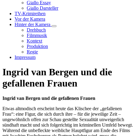
Unternavigation
Giallo Essay
von
Giallo Darsteller
Giallo
TV-Krimireihen
Verfilmungen
Vor der Kamera
Hinter der Kamera
Unternavigation
Drehbuch
von
Filmmusik
Hinter
Kontext
der
Produktion
Kamera
Regie
Impressum
Ingrid van Bergen und die
gefallenen Frauen
Ingrid van Bergen und die gefallenen Frauen
Etwas altmodisch erscheint heute das Klischee der „gefallenen
Frau“: eine Figur, die sich durch ihre – für die jeweilige Zeit –
ungewöhnlich offen zur Schau gestellte Sexualität unweigerlich
sündhaft macht und sich folgerichtig im kriminellen Umfeld bewegt.
Während die unbefleckte weibliche Hauptfigur am Ende des Films
mit Joachim Fuchsberger als Partner belohnt wird, muss die