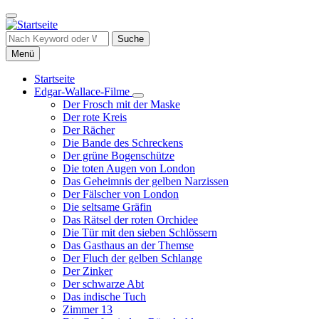
Direkt
zum
Inhalt
Suche
Menü
Startseite
Edgar-Wallace-Filme
Hauptnavigation
Unternavigation
Der Frosch mit der Maske
von
Der rote Kreis
Edgar-
Der Rächer
Wallace-
Die Bande des Schreckens
Filme
Der grüne Bogenschütze
Die toten Augen von London
Das Geheimnis der gelben Narzissen
Der Fälscher von London
Die seltsame Gräfin
Das Rätsel der roten Orchidee
Die Tür mit den sieben Schlössern
Das Gasthaus an der Themse
Der Fluch der gelben Schlange
Der Zinker
Der schwarze Abt
Das indische Tuch
Zimmer 13