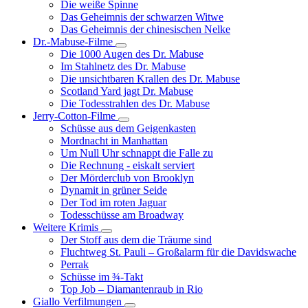
Die weiße Spinne
Weinert-
Das Geheimnis der schwarzen Witwe
Wilton-
Das Geheimnis der chinesischen Nelke
Filme
Dr.-Mabuse-Filme
Unternavigation
Die 1000 Augen des Dr. Mabuse
von
Im Stahlnetz des Dr. Mabuse
Dr.-
Die unsichtbaren Krallen des Dr. Mabuse
Mabuse-
Scotland Yard jagt Dr. Mabuse
Filme
Die Todesstrahlen des Dr. Mabuse
Jerry-Cotton-Filme
Unternavigation
Schüsse aus dem Geigenkasten
von
Mordnacht in Manhattan
Jerry-
Um Null Uhr schnappt die Falle zu
Cotton-
Die Rechnung - eiskalt serviert
Filme
Der Mörderclub von Brooklyn
Dynamit in grüner Seide
Der Tod im roten Jaguar
Todesschüsse am Broadway
Weitere Krimis
Unternavigation
Der Stoff aus dem die Träume sind
von
Fluchtweg St. Pauli – Großalarm für die Davidswache
Weitere
Perrak
Krimis
Schüsse im ¾-Takt
Top Job – Diamantenraub in Rio
Giallo Verfilmungen