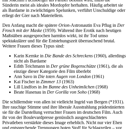
Sünderin meist als ideales Mordopfer herhalten. Häufig arbeitet sie
als Bardame in zwielichtigen Spelunken, verführt Unschuldige oder
erliegt der Gier nach Materiellem.
Den Anfang macht die spätere
Orion
-Astronautin Eva Pflug in
Der
Frosch mit der Maske
(1959). Während ihre Erotik nach heutigen
Maßstäben ausgesprochen harmlos wirkt, ist ihr Tod umso
spektakulärer und für die Entstehungszeit überraschend brutal.
Weitere Frauen dieses Typus sind:
Karin Kernke in
Die Bande des Schreckens
(1960), allerdings
nicht als Bardame
Edith Teichmann in
Der grüne Bogenschütze
(1961), die als
einzige dieser Kategorie den Film überlebt
Ann Savo in
Die toten Augen von London
(1961)
Kai Fischer in
Zimmer 13
(1963)
Lill Lindfors in
Im Banne des Unheimlichen
(1968)
Beate Hasenau in
Der Gorilla von Soho
(1968)
Die schillerndste von allen ist vielleicht Ingrid van Bergen (*1931).
Ihre rauchige Stimme und ihre liberale Ausstrahlung prädestinierten
sie für die Darstellung verruchter Frauen im deutschen Film. Auch
ihr von der Boulevardpresse genüsslich ausgeschlachtetes
Privatleben verstärkte dieses Image erheblich. Nicht nur vier Ehen
und entsprechende Trennungen boten Stoff für Schlagzeilen – vor