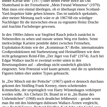
immer Kaviar sein“ (1977) oder neben Pierre Brice als Old
Shatterhand in der Fernsehserie „Mein Freund Winnetou“ (1979).
Man muss erst einmal überlegen, ob er überhaupt einen Scotland-
Yard-Inspektor hätte geben können. Das ist natürlich spekulativ,
aber meiner Meinung nach wäre er ab 1967/68 ein würdiger
Nachfolger für die inzwischen etwas zu ergrauten Heinz Drache
und Joachim Fuchsberger gewesen.
In den 1960er-Jahren war Siegfried Rauch jedoch zunächst in
Nebenrollen zu sehen und musste seinen Weg erst finden. Seine
merkwürdige Karriere pendelte dabei zwischen Fernsehen,
Exploitation-Krimis wie der „Kommissar-X“-Reihe, internationalen
Großproduktionen mit Starbesetzung und Heimatfilmen wie dem
recht gelungenen Reinl-Film „Der Jäger von Fall“ (1974). Auch bei
Edgar Wallace taucht er zweimal weiter unten in den
Besetzungslisten auf – allerdings nicht sonderlich glücklich
eingesetzt. Sein Potenzial wird kaum genutzt, und die zu spielenden
Figuren hätten eher andere Typen gebraucht.
In „Der Mönch mit der Peitsche“ (1967) spielt er dennoch durchaus
gekonnt den Sträfling Frank Keeney, einen scheiternden
Kriminellen, der ursprünglich von Harry Wüstenhagen verkörpert
werden sollte. Als Chefarzt Dr. Brand ist er in „Im Banne des
Unheimlichen“ (1968) noch deutlicher fehlbesetzt – gerade wenn
man ihn mit den bisherigen dubiosen Wallace-Ärzten vergleicht,