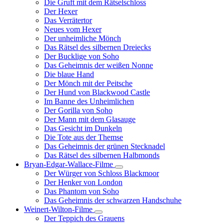
Die Gruft mit dem Rätselschloss
Der Hexer
Das Verrätertor
Neues vom Hexer
Der unheimliche Mönch
Das Rätsel des silbernen Dreiecks
Der Bucklige von Soho
Das Geheimnis der weißen Nonne
Die blaue Hand
Der Mönch mit der Peitsche
Der Hund von Blackwood Castle
Im Banne des Unheimlichen
Der Gorilla von Soho
Der Mann mit dem Glasauge
Das Gesicht im Dunkeln
Die Tote aus der Themse
Das Geheimnis der grünen Stecknadel
Das Rätsel des silbernen Halbmonds
Bryan-Edgar-Wallace-Filme
Unternavigation
Der Würger von Schloss Blackmoor
von
Der Henker von London
Bryan-
Das Phantom von Soho
Edgar-
Das Geheimnis der schwarzen Handschuhe
Wallace-
Filme
Weinert-Wilton-Filme
Unternavigation
Der Teppich des Grauens
von