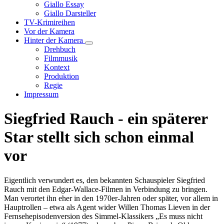
Unternavigation
Giallo Essay
von
Giallo Darsteller
Giallo
TV-Krimireihen
Verfilmungen
Vor der Kamera
Hinter der Kamera
Unternavigation
Drehbuch
von
Filmmusik
Hinter
Kontext
der
Produktion
Kamera
Regie
Impressum
Siegfried Rauch - ein späterer
Star stellt sich schon einmal
vor
Eigentlich verwundert es, den bekannten Schauspieler Siegfried
Rauch mit den Edgar-Wallace-Filmen in Verbindung zu bringen.
Man verortet ihn eher in den 1970er-Jahren oder später, vor allem in
Hauptrollen – etwa als Agent wider Willen Thomas Lieven in der
Fernsehepisodenversion des Simmel-Klassikers „Es muss nicht