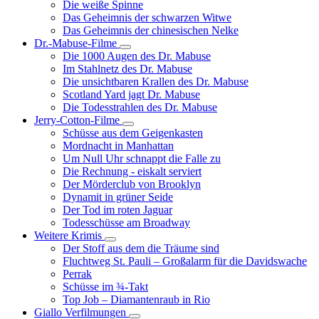
Die weiße Spinne
Weinert-
Das Geheimnis der schwarzen Witwe
Wilton-
Das Geheimnis der chinesischen Nelke
Filme
Dr.-Mabuse-Filme
Unternavigation
Die 1000 Augen des Dr. Mabuse
von
Im Stahlnetz des Dr. Mabuse
Dr.-
Die unsichtbaren Krallen des Dr. Mabuse
Mabuse-
Scotland Yard jagt Dr. Mabuse
Filme
Die Todesstrahlen des Dr. Mabuse
Jerry-Cotton-Filme
Unternavigation
Schüsse aus dem Geigenkasten
von
Mordnacht in Manhattan
Jerry-
Um Null Uhr schnappt die Falle zu
Cotton-
Die Rechnung - eiskalt serviert
Filme
Der Mörderclub von Brooklyn
Dynamit in grüner Seide
Der Tod im roten Jaguar
Todesschüsse am Broadway
Weitere Krimis
Unternavigation
Der Stoff aus dem die Träume sind
von
Fluchtweg St. Pauli – Großalarm für die Davidswache
Weitere
Perrak
Krimis
Schüsse im ¾-Takt
Top Job – Diamantenraub in Rio
Giallo Verfilmungen