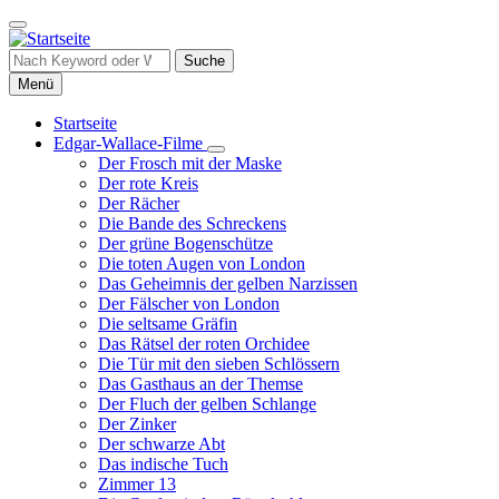
Direkt
zum
Inhalt
Suche
Menü
Startseite
Edgar-Wallace-Filme
Hauptnavigation
Unternavigation
Der Frosch mit der Maske
von
Der rote Kreis
Edgar-
Der Rächer
Wallace-
Die Bande des Schreckens
Filme
Der grüne Bogenschütze
Die toten Augen von London
Das Geheimnis der gelben Narzissen
Der Fälscher von London
Die seltsame Gräfin
Das Rätsel der roten Orchidee
Die Tür mit den sieben Schlössern
Das Gasthaus an der Themse
Der Fluch der gelben Schlange
Der Zinker
Der schwarze Abt
Das indische Tuch
Zimmer 13