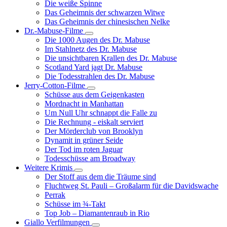
Die weiße Spinne
Weinert-
Das Geheimnis der schwarzen Witwe
Wilton-
Das Geheimnis der chinesischen Nelke
Filme
Dr.-Mabuse-Filme
Unternavigation
Die 1000 Augen des Dr. Mabuse
von
Im Stahlnetz des Dr. Mabuse
Dr.-
Die unsichtbaren Krallen des Dr. Mabuse
Mabuse-
Scotland Yard jagt Dr. Mabuse
Filme
Die Todesstrahlen des Dr. Mabuse
Jerry-Cotton-Filme
Unternavigation
Schüsse aus dem Geigenkasten
von
Mordnacht in Manhattan
Jerry-
Um Null Uhr schnappt die Falle zu
Cotton-
Die Rechnung - eiskalt serviert
Filme
Der Mörderclub von Brooklyn
Dynamit in grüner Seide
Der Tod im roten Jaguar
Todesschüsse am Broadway
Weitere Krimis
Unternavigation
Der Stoff aus dem die Träume sind
von
Fluchtweg St. Pauli – Großalarm für die Davidswache
Weitere
Perrak
Krimis
Schüsse im ¾-Takt
Top Job – Diamantenraub in Rio
Giallo Verfilmungen