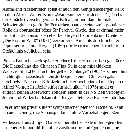
Auffallend facettenreich spielt er auch den Gangsterschergen Felix
in dem Alfred-Vohrer-Krimi „Wartezimmer zum Jenseits“ (1964),
der zunächst verschlagen-sadistisch agiert und dann in fatale
Schwierigkeiten gerät. Im Fernsehen hatte er seine wohl populärste
Rolle als abgrundtief böser Sir Percival Glyde, den er einmal mehr
brillant in dem ansonsten eher behäbigen Historienkrimi-Dreiteiler
„Die Frau in Weiß“ (1971) verkörperte. Auch als durchtriebener
Erpresser in „Hotel Royal“ (1969) dürfte er manchem Krimifan im
Gedächtnis geblieben sein.
Pinkas Braun hat sich später zu einer Rolle offen kritisch geäußert:
Die Darstellung des Chinesen Fing Su in dem missglückten
Wallace-Film „Der Fluch der gelben Schlange“ (1962) erschien ihm
nachträglich rassistisch – ein Jude spielte einen Chinesen „als
Goebbels“. Nach der Krimizeit drehte er noch einmal mit Regisseur
Alfred Vohrer: In „Jeder stirbt für sich allein“ (1976) spielt er
endlich keinen Bösewicht, sondern einen in der NS-Zeit verfolgten
Juden und Widerstandskämpfer. Er gestaltet diese Rolle wunderbar.
Da er mir als privat zutiefst sympathischer Mensch erscheint, kann
ich auch seine große Schauspielkunst ohne Vorbehalte genießen.
Verfasser: Hans-Jürgen Osmers I Sämtliche Texte unterliegen dem
Urheberrecht und dürfen ohne Zustimmung und Quellenangabe