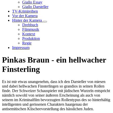
Unternavigation
Giallo Essay
von
Giallo Darsteller
Giallo
TV-Krimireihen
Verfilmungen
Vor der Kamera
Hinter der Kamera
Unternavigation
Drehbuch
von
Filmmusik
Hinter
Kontext
der
Produktion
Kamera
Regie
Impressum
Pinkas Braun - ein hellwacher
Finsterling
Es ist mir etwas unangenehm, dass ich den Darsteller von miesen
und dabei hellwachen Finsterlingen so grandios in seinen Rollen
finde. Der Schweizer Schauspieler mit jüdischen Wurzeln entspricht
nämlich sowohl von seiner äußeren Erscheinung als auch von
seinem im Kriminalfilm bevorzugten Rollentypus des so hinterhältig
intelligenten und gerissenen Charakters haargenau der
antisemitischen Klischeevorstellung des hässlichen Juden.