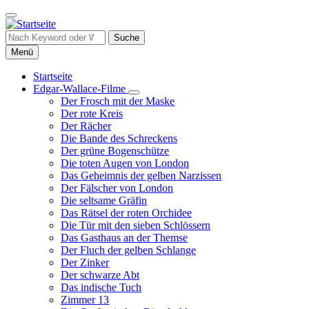
Direkt
zum
Inhalt
Suche
Menü
Startseite
Edgar-Wallace-Filme
Hauptnavigation
Unternavigation
Der Frosch mit der Maske
von
Der rote Kreis
Edgar-
Der Rächer
Wallace-
Die Bande des Schreckens
Filme
Der grüne Bogenschütze
Die toten Augen von London
Das Geheimnis der gelben Narzissen
Der Fälscher von London
Die seltsame Gräfin
Das Rätsel der roten Orchidee
Die Tür mit den sieben Schlössern
Das Gasthaus an der Themse
Der Fluch der gelben Schlange
Der Zinker
Der schwarze Abt
Das indische Tuch
Zimmer 13