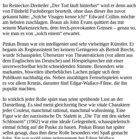
Im Reinecker-Dreiteiler „Der Tod läuft hinterher“ wird er denn auch
von Filmheld Fuchsberger beurteilt, ohne dass dieser ihn zuvor
gekannt hätte: „Solche Visagen kenne ich!“ Edward Collins möchte
am liebsten zuschlagen. Braun als John Evans quittiert das mit
seinem Markenzeichen, dem frech-provokanten Grinsen – genau so,
wie man es von „solch einem“ erwartet.
Pinkas Braun war ein intelligenter und sehr vielseitiger Künstler. Er
begann als Regieassistent bei keinem Geringeren als Bertolt Brecht,
wurde Schauspieler, Übersetzer von Theaterstücken (vor allem aus
dem Englischen ins Deutsche) und Hörspielsprecher mit einer
unverwechselbar leicht schneidenden Stimme. Besonders sein
markantes, bisweilen überhebliches Lachen prägte sich dem
Publikum nachhaltig ein. Neben unzähligen Fernsehspielen waren
es vor allem Krimis, darunter fünf Edgar-Wallace-Filme, die ihn
populär machten.
In wirklich jeder Rolle spürt man seine sprühende Lust an der
Darstellung. Es sind meist gleichzeitig fiese wie vitale Charaktere
jeder Couleur, manchmal rational, manchmal wahnsinnig. Eine
Figur wie der narzisstische Dr. Staletti in „Die Tür mit den sieben
Schlössern“ (1962) war eine ideale Gelegenheit, schauspielerisch
einmal richtig auf die Pauke zu hauen. Pinkas Braun hat später
selbst gesagt, dass ihm diese Rolle besonders viel Spaß gemacht
habe. Sie war wohl seine prägnanteste bei Edgar Wallace.