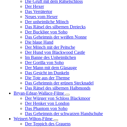
Die Gruft mit dem Rätselschloss
Der Hexer
Das Verrätertor
Neues vom Hexer
Der unheimliche Mönch
Das Rätsel des silbernen Dreiecks
Der Bucklige von Soho
Das Geheimnis der weißen Nonne
Die blaue Hand
Der Mönch mit der Peitsche
Der Hund von Blackwood Castle
Im Banne des Unheimlichen
Der Gorilla von Soho
Der Mann mit dem Glasauge
Das Gesicht im Dunkeln
Die Tote aus der Themse
Das Geheimnis der grünen Stecknadel
Das Rätsel des silbernen Halbmonds
Bryan-Edgar-Wallace-Filme
Unternavigation
Der Würger von Schloss Blackmoor
von
Der Henker von London
Bryan-
Das Phantom von Soho
Edgar-
Das Geheimnis der schwarzen Handschuhe
Wallace-
Filme
Weinert-Wilton-Filme
Unternavigation
Der Teppich des Grauens
von