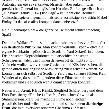
Autorität: ein etwas verkalkter, blasierter, aber onkelig-guter
preußischer General im englischen Kostüm. Zu ihm gesellt sich ab
„Die blaue Hand“ (1967) Ilse Pagé – zu Recht eine Berliner
Volksschauspielerin genannt – als seine vorwitzige Sekretärin Mabel
Finlay. Ist das also alles komplett danebenbesetzt?
Nein, überhaupt nicht – die ganze Sause macht schlicht mächtig
Spaß!
Denn die Wallace-Filme sind, machen wir uns nichts vor, Filme
für
ein deutsches Publikum
. Man konnte vertraute Typen – etwa die
eigene Nachbarin – plötzlich als Scotland-Yard-Sekretärin erleben.
Die britischen Koproduktionen mit tatsächlich britischen
Schauspielern taten den Filmen dagegen oft gar nicht so gut.
Vielmehr wollten wir vertraute Gesichter und Klischees sehen, die
gerade durch ihre englische Maskierung zur Karikatur werden. So
konnte man sich selbst bei Scotland Yard ganz zuhause fühlen. Kein
Wunder also, dass den Engländern diese Filme sehr deutsch
vorkamen und sie folglich wenig damit anfangen konnten.
Neben Eddi Arent, Klaus Kinski, Siegfried Schürenberg und dem
Duo Fuchsberger/Drache ist Ilse Pagé ein echter Gewinn als
Stammpersonalkraft. Sie macht die Filme noch leichter,
parodistischer und selbstironischer – und sie ist zudem die
einzige
Frau
, die mit unverwechselbarem Charisma zur festen