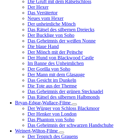
Die Gruft mit dem Rätselschloss
Der Hexer
Das Verrätertor
Neues vom Hexer
Der unheimliche Mönch
Das Rätsel des silbernen Dreiecks
Der Bucklige von Soho
Das Geheimnis der weißen Nonne
Die blaue Hand
Der Mönch mit der Peitsche
Der Hund von Blackwood Castle
Im Banne des Unheimlichen
Der Gorilla von Soho
Der Mann mit dem Glasauge
Das Gesicht im Dunkeln
Die Tote aus der Themse
Das Geheimnis der grünen Stecknadel
Das Rätsel des silbernen Halbmonds
Bryan-Edgar-Wallace-Filme
Unternavigation
Der Würger von Schloss Blackmoor
von
Der Henker von London
Bryan-
Das Phantom von Soho
Edgar-
Das Geheimnis der schwarzen Handschuhe
Wallace-
Filme
Weinert-Wilton-Filme
Unternavigation
Der Teppich des Grauens
von