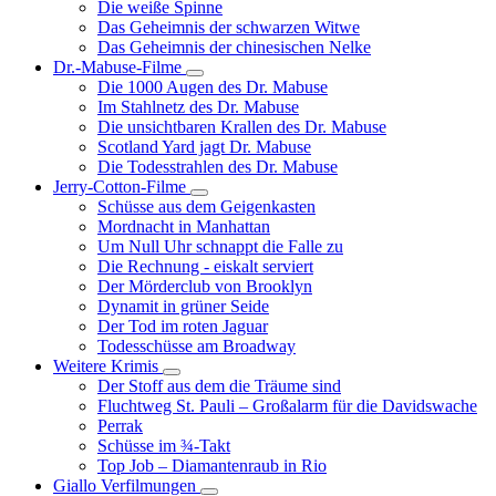
Die weiße Spinne
Weinert-
Das Geheimnis der schwarzen Witwe
Wilton-
Das Geheimnis der chinesischen Nelke
Filme
Dr.-Mabuse-Filme
Unternavigation
Die 1000 Augen des Dr. Mabuse
von
Im Stahlnetz des Dr. Mabuse
Dr.-
Die unsichtbaren Krallen des Dr. Mabuse
Mabuse-
Scotland Yard jagt Dr. Mabuse
Filme
Die Todesstrahlen des Dr. Mabuse
Jerry-Cotton-Filme
Unternavigation
Schüsse aus dem Geigenkasten
von
Mordnacht in Manhattan
Jerry-
Um Null Uhr schnappt die Falle zu
Cotton-
Die Rechnung - eiskalt serviert
Filme
Der Mörderclub von Brooklyn
Dynamit in grüner Seide
Der Tod im roten Jaguar
Todesschüsse am Broadway
Weitere Krimis
Unternavigation
Der Stoff aus dem die Träume sind
von
Fluchtweg St. Pauli – Großalarm für die Davidswache
Weitere
Perrak
Krimis
Schüsse im ¾-Takt
Top Job – Diamantenraub in Rio
Giallo Verfilmungen