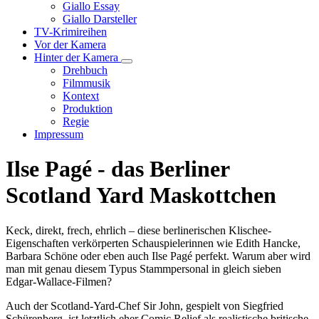
Unternavigation
Giallo Essay
von
Giallo Darsteller
Giallo
TV-Krimireihen
Verfilmungen
Vor der Kamera
Hinter der Kamera
Unternavigation
Drehbuch
von
Filmmusik
Hinter
Kontext
der
Produktion
Kamera
Regie
Impressum
Ilse Pagé - das Berliner
Scotland Yard Maskottchen
Keck, direkt, frech, ehrlich – diese berlinerischen Klischee-
Eigenschaften verkörperten Schauspielerinnen wie Edith Hancke,
Barbara Schöne oder eben auch Ilse Pagé perfekt. Warum aber wird
man mit genau diesem Typus Stammpersonal in gleich sieben
Edgar-Wallace-Filmen?
Auch der Scotland-Yard-Chef Sir John, gespielt von Siegfried
Schürenberg, ist letztlich eher Comic Relief als realistische britische