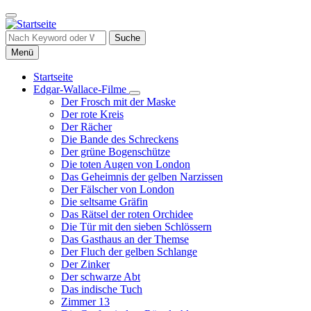
Direkt
zum
Inhalt
Suche
Menü
Startseite
Edgar-Wallace-Filme
Hauptnavigation
Unternavigation
Der Frosch mit der Maske
von
Der rote Kreis
Edgar-
Der Rächer
Wallace-
Die Bande des Schreckens
Filme
Der grüne Bogenschütze
Die toten Augen von London
Das Geheimnis der gelben Narzissen
Der Fälscher von London
Die seltsame Gräfin
Das Rätsel der roten Orchidee
Die Tür mit den sieben Schlössern
Das Gasthaus an der Themse
Der Fluch der gelben Schlange
Der Zinker
Der schwarze Abt
Das indische Tuch
Zimmer 13