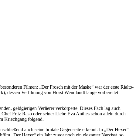
besonderen Filmen: „Der Frosch mit der Maske“ war der erste Rialto-
), dessen Verfilmung von Horst Wendlandt lange vorbereitet
nden, geldgierigen Verlierer verkörperte. Dieses Fach lag auch
 Chef Fritz Rasp oder seiner Liebe Eva Anthes schon allein durch
im Kriechgang folgend.
schließend auch seine brutale Gegenseite erkennt. In „Der Hexer“
film „Der Hexer“ ein Jahr zuvor noch ein eleganter Narzisst, so