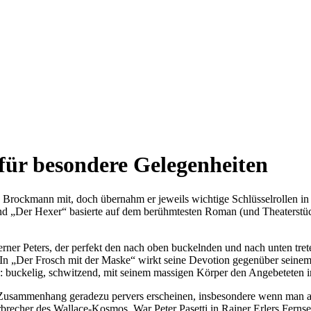
für besondere Gelegenheiten
Brockmann mit, doch übernahm er jeweils wichtige Schlüsselrollen in 
 „Der Hexer“ basierte auf dem berühmtesten Roman (und Theaterstück
ner Peters, der perfekt den nach oben buckelnden und nach unten trete
s. In „Der Frosch mit der Maske“ wirkt seine Devotion gegenüber seinem
: buckelig, schwitzend, mit seinem massigen Körper den Angebeteten 
m Zusammenhang geradezu pervers erscheinen, insbesondere wenn man an
recher des Wallace-Kosmos. War Peter Pasetti in Rainer Erlers Fernseh