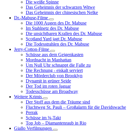
Die weiße Spinne
Weinert-
Das Geheimnis der schwarzen Witwe
Wilton-
Das Geheimnis der chinesischen Nelke
Filme
Dr.-Mabuse-Filme
Unternavigation
Die 1000 Augen des Dr. Mabuse
von
Im Stahlnetz des Dr. Mabuse
Dr.-
Die unsichtbaren Krallen des Dr. Mabuse
Mabuse-
Scotland Yard jagt Dr. Mabuse
Filme
Die Todesstrahlen des Dr. Mabuse
Jerry-Cotton-Filme
Unternavigation
Schüsse aus dem Geigenkasten
von
Mordnacht in Manhattan
Jerry-
Um Null Uhr schnappt die Falle zu
Cotton-
Die Rechnung - eiskalt serviert
Filme
Der Mörderclub von Brooklyn
Dynamit in grüner Seide
Der Tod im roten Jaguar
Todesschüsse am Broadway
Weitere Krimis
Unternavigation
Der Stoff aus dem die Träume sind
von
Fluchtweg St. Pauli – Großalarm für die Davidswache
Weitere
Perrak
Krimis
Schüsse im ¾-Takt
Top Job – Diamantenraub in Rio
Giallo Verfilmungen