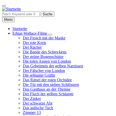
Direkt
zum
Inhalt
Suche
Menü
Startseite
Edgar-Wallace-Filme
Hauptnavigation
Unternavigation
Der Frosch mit der Maske
von
Der rote Kreis
Edgar-
Der Rächer
Wallace-
Die Bande des Schreckens
Filme
Der grüne Bogenschütze
Die toten Augen von London
Das Geheimnis der gelben Narzissen
Der Fälscher von London
Die seltsame Gräfin
Das Rätsel der roten Orchidee
Die Tür mit den sieben Schlössern
Das Gasthaus an der Themse
Der Fluch der gelben Schlange
Der Zinker
Der schwarze Abt
Das indische Tuch
Zimmer 13