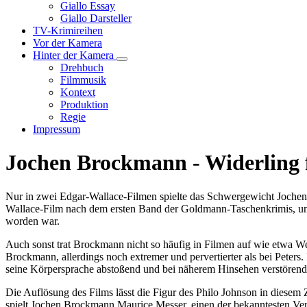
Unternavigation
Giallo Essay
von
Giallo Darsteller
Giallo
TV-Krimireihen
Verfilmungen
Vor der Kamera
Hinter der Kamera
Unternavigation
Drehbuch
von
Filmmusik
Hinter
Kontext
der
Produktion
Kamera
Regie
Impressum
Jochen Brockmann - Widerling 
Nur in zwei Edgar-Wallace-Filmen spielte das Schwergewicht Jochen 
Wallace-Film nach dem ersten Band der Goldmann-Taschenkrimis, und
worden war.
Auch sonst trat Brockmann nicht so häufig in Filmen auf wie etwa Wer
Brockmann, allerdings noch extremer und pervertierter als bei Peter
seine Körpersprache abstoßend und bei näherem Hinsehen verstörend
Die Auflösung des Films lässt die Figur des Philo Johnson in diese
spielt Jochen Brockmann Maurice Messer, einen der bekanntesten Verb