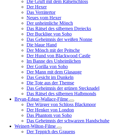
Die Gruft mit dem Rätselschloss
Der Hexer
Das Verrätertor
Neues vom Hexer
Der unheimliche Mönch
Das Rätsel des silbernen Dreiecks
Der Bucklige von Soho
Das Geheimnis der weißen Nonne
Die blaue Hand
Der Mönch mit der Peitsche
Der Hund von Blackwood Castle
Im Banne des Unheimlichen
Der Gorilla von Soho
Der Mann mit dem Glasauge
Das Gesicht im Dunkeln
Die Tote aus der Themse
Das Geheimnis der grünen Stecknadel
Das Rätsel des silbernen Halbmonds
Bryan-Edgar-Wallace-Filme
Unternavigation
Der Würger von Schloss Blackmoor
von
Der Henker von London
Bryan-
Das Phantom von Soho
Edgar-
Das Geheimnis der schwarzen Handschuhe
Wallace-
Filme
Weinert-Wilton-Filme
Unternavigation
Der Teppich des Grauens
von