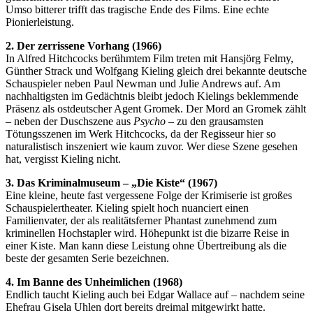
Umso bitterer trifft das tragische Ende des Films. Eine echte
Pionierleistung.
2. Der zerrissene Vorhang (1966)
In Alfred Hitchcocks berühmtem Film treten mit Hansjörg Felmy,
Günther Strack und Wolfgang Kieling gleich drei bekannte deutsche
Schauspieler neben Paul Newman und Julie Andrews auf. Am
nachhaltigsten im Gedächtnis bleibt jedoch Kielings beklemmende
Präsenz als ostdeutscher Agent Gromek. Der Mord an Gromek zählt
– neben der Duschszene aus
Psycho
– zu den grausamsten
Tötungsszenen im Werk Hitchcocks, da der Regisseur hier so
naturalistisch inszeniert wie kaum zuvor. Wer diese Szene gesehen
hat, vergisst Kieling nicht.
3. Das Kriminalmuseum – „Die Kiste“ (1967)
Eine kleine, heute fast vergessene Folge der Krimiserie ist großes
Schauspielertheater. Kieling spielt hoch nuanciert einen
Familienvater, der als realitätsferner Phantast zunehmend zum
kriminellen Hochstapler wird. Höhepunkt ist die bizarre Reise in
einer Kiste. Man kann diese Leistung ohne Übertreibung als die
beste der gesamten Serie bezeichnen.
4. Im Banne des Unheimlichen (1968)
Endlich taucht Kieling auch bei Edgar Wallace auf – nachdem seine
Ehefrau Gisela Uhlen dort bereits dreimal mitgewirkt hatte.