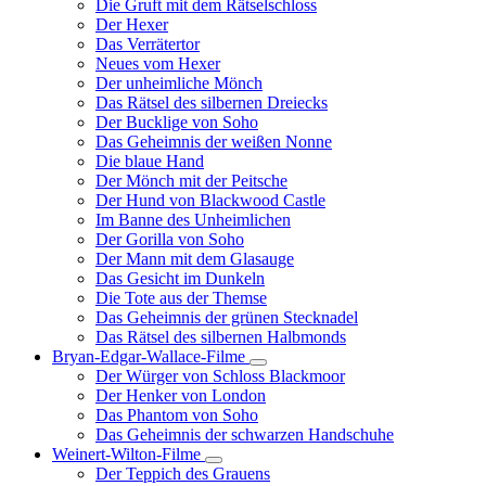
Die Gruft mit dem Rätselschloss
Der Hexer
Das Verrätertor
Neues vom Hexer
Der unheimliche Mönch
Das Rätsel des silbernen Dreiecks
Der Bucklige von Soho
Das Geheimnis der weißen Nonne
Die blaue Hand
Der Mönch mit der Peitsche
Der Hund von Blackwood Castle
Im Banne des Unheimlichen
Der Gorilla von Soho
Der Mann mit dem Glasauge
Das Gesicht im Dunkeln
Die Tote aus der Themse
Das Geheimnis der grünen Stecknadel
Das Rätsel des silbernen Halbmonds
Bryan-Edgar-Wallace-Filme
Unternavigation
Der Würger von Schloss Blackmoor
von
Der Henker von London
Bryan-
Das Phantom von Soho
Edgar-
Das Geheimnis der schwarzen Handschuhe
Wallace-
Filme
Weinert-Wilton-Filme
Unternavigation
Der Teppich des Grauens
von