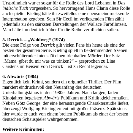
Ursprünglich war er sogar für die Rolle des Lord Lebanon in
Das
indische Tuch
vorgesehen. So hervorragend Hans Clarin diese Rolle
auch spielte: Kieling hätte ihr zweifellos eine ebenso eindrucksvolle
Interpretation gegeben. Sein Sir Cecil im vorliegenden Film zählt
jedenfalls zu den stärksten Darstellungen der Wallace-Farbfilmzeit.
Man hätte ihn deutlich früher für die Reihe verpflichten sollen.
5. Derrick – „Waldweg“ (1974)
Die erste Folge von
Derrick
gilt vielen Fans bis heute als eine der
besten der gesamten Serie. Kieling spielt in beklemmenden Szenen
mit erschütternder Intensität einen triebhaften Mörder. Der Satz
„Mama, gibst du mir was zu trinken?“ – gesprochen zu Lina
Carstens im Beisein von Derrick – ist zu Recht legendär.
6. Abwärts (1984)
Eigentlich kein Krimi, sondern ein origineller Thriller. Der Film
markiert eindrucksvoll den Neuanfang des deutschen
Unterhaltungskinos in den 1980er Jahren. Nach langen, faden
Kinojahren begeistert
Abwärts
Publikum und Kritik gleichermaßen.
Neben Götz George, der eine herausragende Charakterstudie liefert,
überzeugt Wolfgang Kieling erneut mit großer Präsenz. Spätestens
hier wurde er auch von einem breiten Publikum als einer der besten
deutschen Schauspieler wahrgenommen.
Weitere Krimirollen: