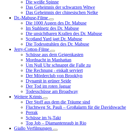
Die weiße Spinne
Weinert-
Das Geheimnis der schwarzen Witwe
Wilton-
Das Geheimnis der chinesischen Nelke
Filme
Dr.-Mabuse-Filme
Unternavigation
Die 1000 Augen des Dr. Mabuse
von
Im Stahlnetz des Dr. Mabuse
Dr.-
Die unsichtbaren Krallen des Dr. Mabuse
Mabuse-
Scotland Yard jagt Dr. Mabuse
Filme
Die Todesstrahlen des Dr. Mabuse
Jerry-Cotton-Filme
Unternavigation
Schüsse aus dem Geigenkasten
von
Mordnacht in Manhattan
Jerry-
Um Null Uhr schnappt die Falle zu
Cotton-
Die Rechnung - eiskalt serviert
Filme
Der Mörderclub von Brooklyn
Dynamit in grüner Seide
Der Tod im roten Jaguar
Todesschüsse am Broadway
Weitere Krimis
Unternavigation
Der Stoff aus dem die Träume sind
von
Fluchtweg St. Pauli – Großalarm für die Davidswache
Weitere
Perrak
Krimis
Schüsse im ¾-Takt
Top Job – Diamantenraub in Rio
Giallo Verfilmungen