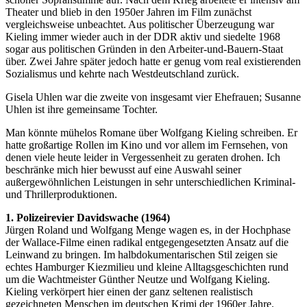
Theater und blieb in den 1950er Jahren im Film zunächst
vergleichsweise unbeachtet. Aus politischer Überzeugung war
Kieling immer wieder auch in der DDR aktiv und siedelte 1968
sogar aus politischen Gründen in den Arbeiter-und-Bauern-Staat
über. Zwei Jahre später jedoch hatte er genug vom real existierenden
Sozialismus und kehrte nach Westdeutschland zurück.
Gisela Uhlen war die zweite von insgesamt vier Ehefrauen; Susanne
Uhlen ist ihre gemeinsame Tochter.
Man könnte mühelos Romane über Wolfgang Kieling schreiben. Er
hatte großartige Rollen im Kino und vor allem im Fernsehen, von
denen viele heute leider in Vergessenheit zu geraten drohen. Ich
beschränke mich hier bewusst auf eine Auswahl seiner
außergewöhnlichen Leistungen in sehr unterschiedlichen Kriminal-
und Thrillerproduktionen.
1. Polizeirevier Davidswache (1964)
Jürgen Roland und Wolfgang Menge wagen es, in der Hochphase
der Wallace-Filme einen radikal entgegengesetzten Ansatz auf die
Leinwand zu bringen. Im halbdokumentarischen Stil zeigen sie
echtes Hamburger Kiezmilieu und kleine Alltagsgeschichten rund
um die Wachtmeister Günther Neutze und Wolfgang Kieling.
Kieling verkörpert hier einen der ganz seltenen realistisch
gezeichneten Menschen im deutschen Krimi der 1960er Jahre.