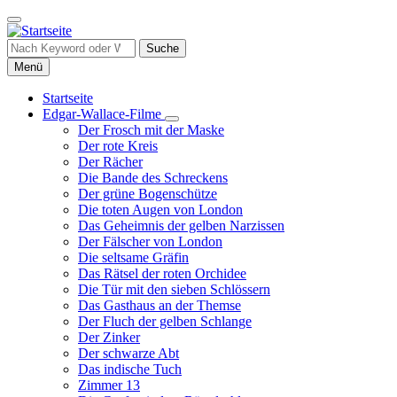
Direkt
zum
Inhalt
Suche
Menü
Startseite
Edgar-Wallace-Filme
Hauptnavigation
Unternavigation
Der Frosch mit der Maske
von
Der rote Kreis
Edgar-
Der Rächer
Wallace-
Die Bande des Schreckens
Filme
Der grüne Bogenschütze
Die toten Augen von London
Das Geheimnis der gelben Narzissen
Der Fälscher von London
Die seltsame Gräfin
Das Rätsel der roten Orchidee
Die Tür mit den sieben Schlössern
Das Gasthaus an der Themse
Der Fluch der gelben Schlange
Der Zinker
Der schwarze Abt
Das indische Tuch
Zimmer 13