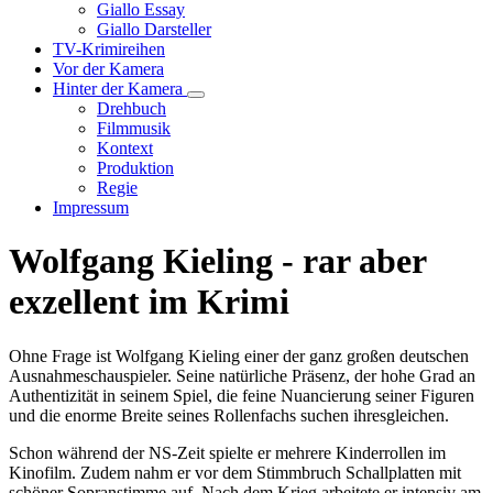
Unternavigation
Giallo Essay
von
Giallo Darsteller
Giallo
TV-Krimireihen
Verfilmungen
Vor der Kamera
Hinter der Kamera
Unternavigation
Drehbuch
von
Filmmusik
Hinter
Kontext
der
Produktion
Kamera
Regie
Impressum
Wolfgang Kieling - rar aber
exzellent im Krimi
Ohne Frage ist Wolfgang Kieling einer der ganz großen deutschen
Ausnahmeschauspieler. Seine natürliche Präsenz, der hohe Grad an
Authentizität in seinem Spiel, die feine Nuancierung seiner Figuren
und die enorme Breite seines Rollenfachs suchen ihresgleichen.
Schon während der NS-Zeit spielte er mehrere Kinderrollen im
Kinofilm. Zudem nahm er vor dem Stimmbruch Schallplatten mit
schöner Sopranstimme auf. Nach dem Krieg arbeitete er intensiv am