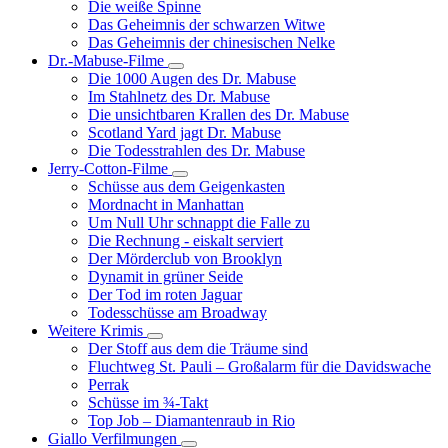
Die weiße Spinne
Weinert-
Das Geheimnis der schwarzen Witwe
Wilton-
Das Geheimnis der chinesischen Nelke
Filme
Dr.-Mabuse-Filme
Unternavigation
Die 1000 Augen des Dr. Mabuse
von
Im Stahlnetz des Dr. Mabuse
Dr.-
Die unsichtbaren Krallen des Dr. Mabuse
Mabuse-
Scotland Yard jagt Dr. Mabuse
Filme
Die Todesstrahlen des Dr. Mabuse
Jerry-Cotton-Filme
Unternavigation
Schüsse aus dem Geigenkasten
von
Mordnacht in Manhattan
Jerry-
Um Null Uhr schnappt die Falle zu
Cotton-
Die Rechnung - eiskalt serviert
Filme
Der Mörderclub von Brooklyn
Dynamit in grüner Seide
Der Tod im roten Jaguar
Todesschüsse am Broadway
Weitere Krimis
Unternavigation
Der Stoff aus dem die Träume sind
von
Fluchtweg St. Pauli – Großalarm für die Davidswache
Weitere
Perrak
Krimis
Schüsse im ¾-Takt
Top Job – Diamantenraub in Rio
Giallo Verfilmungen