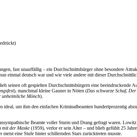
edrückt)
rungen, fast unauffällig – ein Durchschnittsbürger ohne besondere Attra
 nun einmal deutsch war und wie viele andere mit dieser Durchschnittl
lieh seinen oft gespielten Durchschnittsbürgern eine beeindruckende A
ungsfest
), manchmal kleine Gauner in Nöten (
Das schwarze Schaf
,
Der 
 unheimliche Mönch
).
en ideal, um ihm den einfachen Kriminalbeamten hundertprozentig abzu
t unsympathische Beamte voller Sturm und Drang gefragt waren. Lowitz
 mit der Maske
(1959), verlor er sein Alter – und blieb gefühlt 25 Jahr
meist eine Stufe hinter schillernden Stars zurücktreten musste.