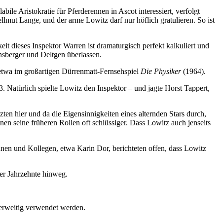
le Aristokratie für Pferderennen in Ascot interessiert, verfolgt
lmut Lange, und der arme Lowitz darf nur höflich gratulieren. So ist
it dieses Inspektor Warren ist dramaturgisch perfekt kalkuliert und
hsberger und Deltgen überlassen.
 etwa im großartigen Dürrenmatt-Fernsehspiel
Die Physiker
(1964).
. Natürlich spielte Lowitz den Inspektor – und jagte Horst Tappert,
itzten hier und da die Eigensinnigkeiten eines alternden Stars durch,
en seine früheren Rollen oft schlüssiger. Dass Lowitz auch jenseits
nnen und Kollegen, etwa Karin Dor, berichteten offen, dass Lowitz
ier Jahrzehnte hinweg.
derweitig verwendet werden.