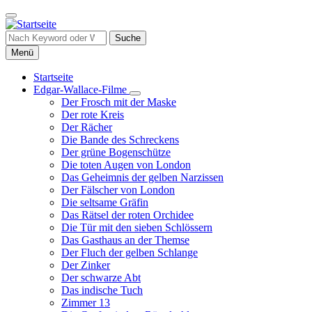
Direkt
zum
Inhalt
Suche
Menü
Startseite
Edgar-Wallace-Filme
Hauptnavigation
Unternavigation
Der Frosch mit der Maske
von
Der rote Kreis
Edgar-
Der Rächer
Wallace-
Die Bande des Schreckens
Filme
Der grüne Bogenschütze
Die toten Augen von London
Das Geheimnis der gelben Narzissen
Der Fälscher von London
Die seltsame Gräfin
Das Rätsel der roten Orchidee
Die Tür mit den sieben Schlössern
Das Gasthaus an der Themse
Der Fluch der gelben Schlange
Der Zinker
Der schwarze Abt
Das indische Tuch
Zimmer 13