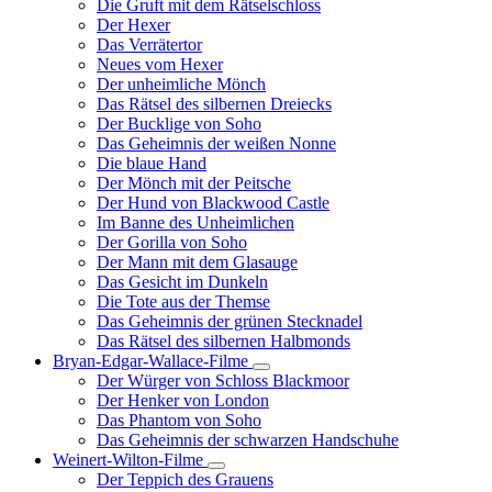
Die Gruft mit dem Rätselschloss
Der Hexer
Das Verrätertor
Neues vom Hexer
Der unheimliche Mönch
Das Rätsel des silbernen Dreiecks
Der Bucklige von Soho
Das Geheimnis der weißen Nonne
Die blaue Hand
Der Mönch mit der Peitsche
Der Hund von Blackwood Castle
Im Banne des Unheimlichen
Der Gorilla von Soho
Der Mann mit dem Glasauge
Das Gesicht im Dunkeln
Die Tote aus der Themse
Das Geheimnis der grünen Stecknadel
Das Rätsel des silbernen Halbmonds
Bryan-Edgar-Wallace-Filme
Unternavigation
Der Würger von Schloss Blackmoor
von
Der Henker von London
Bryan-
Das Phantom von Soho
Edgar-
Das Geheimnis der schwarzen Handschuhe
Wallace-
Filme
Weinert-Wilton-Filme
Unternavigation
Der Teppich des Grauens
von