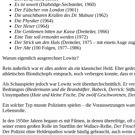
Es ist soweit
(Durbridge-Sechsteiler, 1960)
Der Fälscher von London
(1961)
Die unsichtbaren Krallen des Dr. Mabuse
(1962)
Die Physiker
(1964)
Der Hexer
(1964)
Die Gentlemen bitten zur Kasse
(Dreiteiler, 1966)
Eine Tote soll ermordet werden
(1972)
Der Strick um den Hals
(Dreiteiler, 1975 – mit einem Auge zug
Der Alte
(100 Folgen, 1977–1986)
Warum eigentlich ausgerechnet Lowitz?
Rein äußerlich war er alles andere als ein klassischer Held. Eher ged
athletischen Blondschopfs entsprach, noch verbergen konnte, dass er
Als Schauspieler jedoch war Lowitz weit überdurchschnittlich. Er ver
Bedrängnis (
Biedermann und die Brandstifter
,
Babeck
,
Derrick: Stift
Unsympathen (
Haie und kleine Fische
,
Die zwölf Geschworenen
,
Der
Ein solcher Typ musste Polizisten spielen – die Voraussetzungen war
Lebensrolle.
In den 1950er Jahren begann es mit Filmen, in denen übereifrige, of
seiner ersten großen Rolle im Startfilm der Wallace-Reihe,
Der Frosch
Der Polizist ohne Heldenpathos wurde häufig gebraucht, auch wenn er 