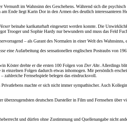
er Vernunft im Wahnsinn des Geschehens. Während sich die psychisch labi
 am Ende liegt Karin Dor in den Armen des deutlich interessanteren Hel
Hexer
beinahe karikaturhaft eingesetzt werden konnte. Die Unwirklichke
Margot Trooger und Sophie Hardy nur bewundern und muss das Feld Fuc
 hervorragend – als Garant des Normalen in einer Welt des Wahnsinns,
sse
eine Aufarbeitung des sensationellen englischen Postraubs von 1963
win Köster drehte er die ersten 100 Folgen von
Der Alte
. Allerdings bl
te in einzelnen Folgen dadurch etwas inhomogen. Mir persönlich erschein
e – zahlreiche Fernsehspiele belegen das eindrucksvoll.
 Privatlebens machte er sich nicht immer sympathischer. Auch Kollegi
 der überzeugendsten deutschen Darsteller in Film und Fernsehen über v
Urheberrecht und dürfen ohne Zustimmung und Quellenangabe nicht an