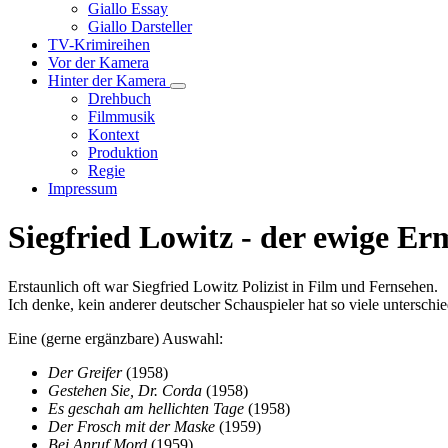
Unternavigation
Giallo Essay
von
Giallo Darsteller
Giallo
TV-Krimireihen
Verfilmungen
Vor der Kamera
Hinter der Kamera
Unternavigation
Drehbuch
von
Filmmusik
Hinter
Kontext
der
Produktion
Kamera
Regie
Impressum
Siegfried Lowitz - der ewige Erm
Erstaunlich oft war Siegfried Lowitz Polizist in Film und Fernsehen.
Ich denke, kein anderer deutscher Schauspieler hat so viele unterschied
Eine (gerne ergänzbare) Auswahl:
Der Greifer
(1958)
Gestehen Sie, Dr. Corda
(1958)
Es geschah am hellichten Tage
(1958)
Der Frosch mit der Maske
(1959)
Bei Anruf Mord
(1959)