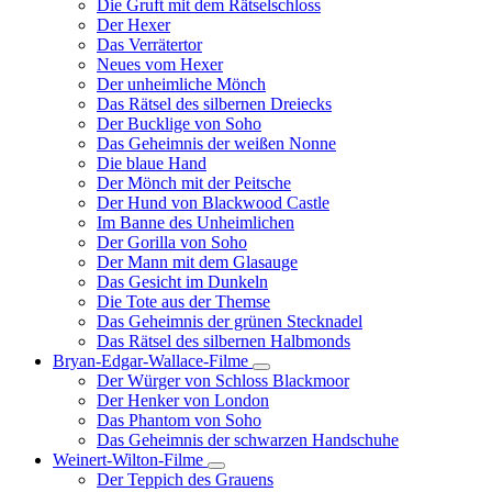
Die Gruft mit dem Rätselschloss
Der Hexer
Das Verrätertor
Neues vom Hexer
Der unheimliche Mönch
Das Rätsel des silbernen Dreiecks
Der Bucklige von Soho
Das Geheimnis der weißen Nonne
Die blaue Hand
Der Mönch mit der Peitsche
Der Hund von Blackwood Castle
Im Banne des Unheimlichen
Der Gorilla von Soho
Der Mann mit dem Glasauge
Das Gesicht im Dunkeln
Die Tote aus der Themse
Das Geheimnis der grünen Stecknadel
Das Rätsel des silbernen Halbmonds
Bryan-Edgar-Wallace-Filme
Unternavigation
Der Würger von Schloss Blackmoor
von
Der Henker von London
Bryan-
Das Phantom von Soho
Edgar-
Das Geheimnis der schwarzen Handschuhe
Wallace-
Filme
Weinert-Wilton-Filme
Unternavigation
Der Teppich des Grauens
von