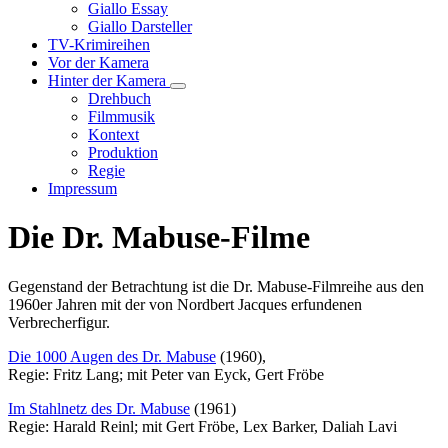
Unternavigation
Giallo Essay
von
Giallo Darsteller
Giallo
TV-Krimireihen
Verfilmungen
Vor der Kamera
Hinter der Kamera
Unternavigation
Drehbuch
von
Filmmusik
Hinter
Kontext
der
Produktion
Kamera
Regie
Impressum
Die Dr. Mabuse-Filme
Gegenstand der Betrachtung ist die Dr. Mabuse-Filmreihe aus den
1960er Jahren mit der von Nordbert Jacques erfundenen
Verbrecherfigur.
Die 1000 Augen des Dr. Mabuse
(1960),
Regie: Fritz Lang; mit Peter van Eyck, Gert Fröbe
Im Stahlnetz des Dr. Mabuse
(1961)
Regie: Harald Reinl; mit Gert Fröbe, Lex Barker, Daliah Lavi