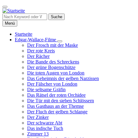
Direkt
zum
Inhalt
Suche
Menü
Startseite
Edgar-Wallace-Filme
Hauptnavigation
Unternavigation
Der Frosch mit der Maske
von
Der rote Kreis
Edgar-
Der Rächer
Wallace-
Die Bande des Schreckens
Filme
Der grüne Bogenschütze
Die toten Augen von London
Das Geheimnis der gelben Narzissen
Der Fälscher von London
Die seltsame Gräfin
Das Rätsel der roten Orchidee
Die Tür mit den sieben Schlössern
Das Gasthaus an der Themse
Der Fluch der gelben Schlange
Der Zinker
Der schwarze Abt
Das indische Tuch
Zimmer 13