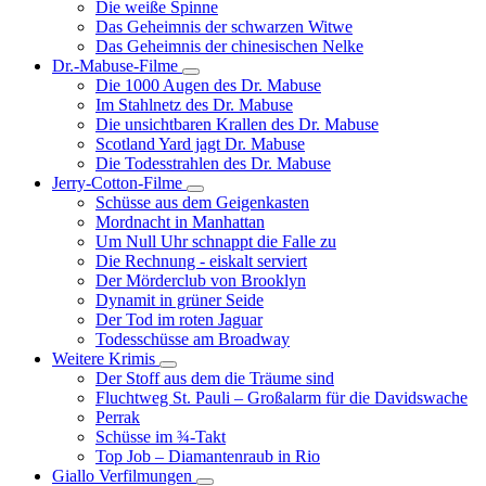
Die weiße Spinne
Weinert-
Das Geheimnis der schwarzen Witwe
Wilton-
Das Geheimnis der chinesischen Nelke
Filme
Dr.-Mabuse-Filme
Unternavigation
Die 1000 Augen des Dr. Mabuse
von
Im Stahlnetz des Dr. Mabuse
Dr.-
Die unsichtbaren Krallen des Dr. Mabuse
Mabuse-
Scotland Yard jagt Dr. Mabuse
Filme
Die Todesstrahlen des Dr. Mabuse
Jerry-Cotton-Filme
Unternavigation
Schüsse aus dem Geigenkasten
von
Mordnacht in Manhattan
Jerry-
Um Null Uhr schnappt die Falle zu
Cotton-
Die Rechnung - eiskalt serviert
Filme
Der Mörderclub von Brooklyn
Dynamit in grüner Seide
Der Tod im roten Jaguar
Todesschüsse am Broadway
Weitere Krimis
Unternavigation
Der Stoff aus dem die Träume sind
von
Fluchtweg St. Pauli – Großalarm für die Davidswache
Weitere
Perrak
Krimis
Schüsse im ¾-Takt
Top Job – Diamantenraub in Rio
Giallo Verfilmungen