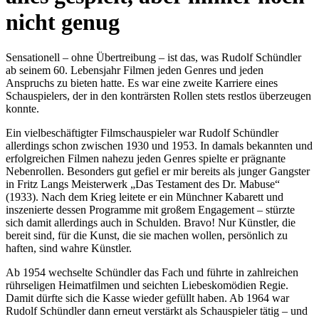
nicht genug
Sensationell – ohne Übertreibung – ist das, was Rudolf Schündler
ab seinem 60. Lebensjahr Filmen jeden Genres und jeden
Anspruchs zu bieten hatte. Es war eine zweite Karriere eines
Schauspielers, der in den konträrsten Rollen stets restlos überzeugen
konnte.
Ein vielbeschäftigter Filmschauspieler war Rudolf Schündler
allerdings schon zwischen 1930 und 1953. In damals bekannten und
erfolgreichen Filmen nahezu jeden Genres spielte er prägnante
Nebenrollen. Besonders gut gefiel er mir bereits als junger Gangster
in Fritz Langs Meisterwerk „Das Testament des Dr. Mabuse“
(1933). Nach dem Krieg leitete er ein Münchner Kabarett und
inszenierte dessen Programme mit großem Engagement – stürzte
sich damit allerdings auch in Schulden. Bravo! Nur Künstler, die
bereit sind, für die Kunst, die sie machen wollen, persönlich zu
haften, sind wahre Künstler.
Ab 1954 wechselte Schündler das Fach und führte in zahlreichen
rührseligen Heimatfilmen und seichten Liebeskomödien Regie.
Damit dürfte sich die Kasse wieder gefüllt haben. Ab 1964 war
Rudolf Schündler dann erneut verstärkt als Schauspieler tätig – und