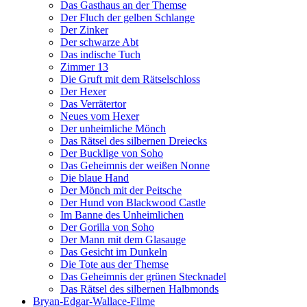
Das Gasthaus an der Themse
Der Fluch der gelben Schlange
Der Zinker
Der schwarze Abt
Das indische Tuch
Zimmer 13
Die Gruft mit dem Rätselschloss
Der Hexer
Das Verrätertor
Neues vom Hexer
Der unheimliche Mönch
Das Rätsel des silbernen Dreiecks
Der Bucklige von Soho
Das Geheimnis der weißen Nonne
Die blaue Hand
Der Mönch mit der Peitsche
Der Hund von Blackwood Castle
Im Banne des Unheimlichen
Der Gorilla von Soho
Der Mann mit dem Glasauge
Das Gesicht im Dunkeln
Die Tote aus der Themse
Das Geheimnis der grünen Stecknadel
Das Rätsel des silbernen Halbmonds
Bryan-Edgar-Wallace-Filme