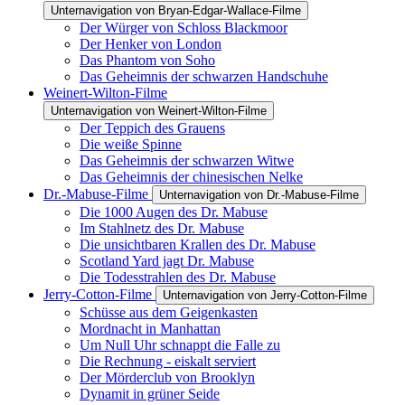
Unternavigation von Bryan-Edgar-Wallace-Filme
Der Würger von Schloss Blackmoor
Der Henker von London
Das Phantom von Soho
Das Geheimnis der schwarzen Handschuhe
Weinert-Wilton-Filme
Unternavigation von Weinert-Wilton-Filme
Der Teppich des Grauens
Die weiße Spinne
Das Geheimnis der schwarzen Witwe
Das Geheimnis der chinesischen Nelke
Dr.-Mabuse-Filme
Unternavigation von Dr.-Mabuse-Filme
Die 1000 Augen des Dr. Mabuse
Im Stahlnetz des Dr. Mabuse
Die unsichtbaren Krallen des Dr. Mabuse
Scotland Yard jagt Dr. Mabuse
Die Todesstrahlen des Dr. Mabuse
Jerry-Cotton-Filme
Unternavigation von Jerry-Cotton-Filme
Schüsse aus dem Geigenkasten
Mordnacht in Manhattan
Um Null Uhr schnappt die Falle zu
Die Rechnung - eiskalt serviert
Der Mörderclub von Brooklyn
Dynamit in grüner Seide