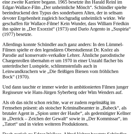
eine zweite Karriere begann. 1965 besetzte ihn Harald Reinl im
Edgar-Wallace-Film „Der unheimliche Mönch“. Schündler spielte
beeindruckend den Typus des sonderbaren Alten, der in seltsam
devoter Ergebenheit zugleich hochgradig unheimlich wirkte. Wie
geschaffen für Wallace-Filme! Kein Wunder, dass William Friedkin
ihn später in „Der Exorzist“ (1973) und Dario Argento in „Suspiria“
(1977) besetzte.
Allerdings konnte Schündler auch ganz anders: In den Lümmel-
Filmen spielte er den legendären Oberstudienrat Dr. Knörz als
Parodie auf konservativ-verkalkte Lehrer. Ähnliche parodistische
Chargenrollen übernahm er um 1970 in einer Unzahl flacher bis
unterirdischer Lustspiele, schlimmstenfalls auch in
Leinwandkrachern wie „Die fleißigen Bienen vom fröhlichen
Bock“ (1970).
Und dann tauchte er immer wieder in ambitionierten Filmen junger
Regisseure wie Hans-Jürgen Syberberg oder Wim Wenders auf.
Als ob das nicht schon reichte, war er zudem regelmäßig im
Fernsehen präsent: als stoischer Kriminalbeamter in „Babeck“, als
brutaler Agent in „Spion unter der Haube“, als gedemütigter Kellner
in „Derrick – Zeichen der Gewalt“ sowie in „Der Kommissar“, im
„Tatort“ und in vielen weiteren Produktionen.