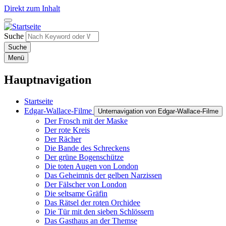
Direkt zum Inhalt
Suche
Menü
Hauptnavigation
Startseite
Edgar-Wallace-Filme
Unternavigation von Edgar-Wallace-Filme
Der Frosch mit der Maske
Der rote Kreis
Der Rächer
Die Bande des Schreckens
Der grüne Bogenschütze
Die toten Augen von London
Das Geheimnis der gelben Narzissen
Der Fälscher von London
Die seltsame Gräfin
Das Rätsel der roten Orchidee
Die Tür mit den sieben Schlössern
Das Gasthaus an der Themse