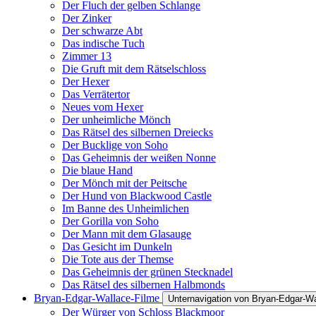
Der Fluch der gelben Schlange
Der Zinker
Der schwarze Abt
Das indische Tuch
Zimmer 13
Die Gruft mit dem Rätselschloss
Der Hexer
Das Verrätertor
Neues vom Hexer
Der unheimliche Mönch
Das Rätsel des silbernen Dreiecks
Der Bucklige von Soho
Das Geheimnis der weißen Nonne
Die blaue Hand
Der Mönch mit der Peitsche
Der Hund von Blackwood Castle
Im Banne des Unheimlichen
Der Gorilla von Soho
Der Mann mit dem Glasauge
Das Gesicht im Dunkeln
Die Tote aus der Themse
Das Geheimnis der grünen Stecknadel
Das Rätsel des silbernen Halbmonds
Bryan-Edgar-Wallace-Filme
Unternavigation von Bryan-Edgar-Wa
Der Würger von Schloss Blackmoor