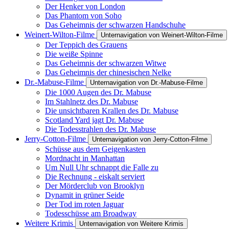
Der Henker von London
Das Phantom von Soho
Das Geheimnis der schwarzen Handschuhe
Weinert-Wilton-Filme
Unternavigation von Weinert-Wilton-Filme
Der Teppich des Grauens
Die weiße Spinne
Das Geheimnis der schwarzen Witwe
Das Geheimnis der chinesischen Nelke
Dr.-Mabuse-Filme
Unternavigation von Dr.-Mabuse-Filme
Die 1000 Augen des Dr. Mabuse
Im Stahlnetz des Dr. Mabuse
Die unsichtbaren Krallen des Dr. Mabuse
Scotland Yard jagt Dr. Mabuse
Die Todesstrahlen des Dr. Mabuse
Jerry-Cotton-Filme
Unternavigation von Jerry-Cotton-Filme
Schüsse aus dem Geigenkasten
Mordnacht in Manhattan
Um Null Uhr schnappt die Falle zu
Die Rechnung - eiskalt serviert
Der Mörderclub von Brooklyn
Dynamit in grüner Seide
Der Tod im roten Jaguar
Todesschüsse am Broadway
Weitere Krimis
Unternavigation von Weitere Krimis