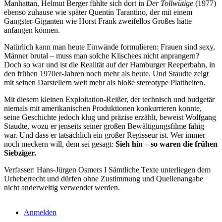
Manhattan, Helmut Berger fühlte sich dort in
Der Tollwütige
(1977)
ebenso zuhause wie später Quentin Tarantino, der mit einem
Gangster-Giganten wie Horst Frank zweifellos Großes hätte
anfangen können.
Natürlich kann man heute Einwände formulieren: Frauen sind sexy,
Männer brutal – muss man solche Klischees nicht anprangern?
Doch so war und ist die Realität auf der Hamburger Reeperbahn, in
den frühen 1970er-Jahren noch mehr als heute. Und Staudte zeigt
mit seinen Darstellern weit mehr als bloße stereotype Plattheiten.
Mit diesem kleinen Exploitation-Reißer, der technisch und budgetär
niemals mit amerikanischen Produktionen konkurrieren konnte,
seine Geschichte jedoch klug und präzise erzählt, beweist Wolfgang
Staudte, wozu er jenseits seiner großen Bewältigungsfilme fähig
war. Und dass er tatsächlich ein großer Regisseur ist. Wer immer
noch meckern will, dem sei gesagt:
Sieh hin – so waren die frühen
Siebziger.
Verfasser: Hans-Jürgen Osmers I Sämtliche Texte unterliegen dem
Urheberrecht und dürfen ohne Zustimmung und Quellenangabe
nicht anderweitig verwendet werden.
Anmelden