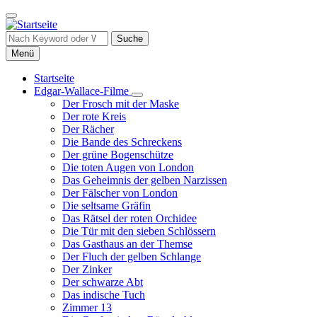
Direkt
zum
Inhalt
Suche
Menü
Startseite
Edgar-Wallace-Filme
Hauptnavigation
Unternavigation
Der Frosch mit der Maske
von
Der rote Kreis
Edgar-
Der Rächer
Wallace-
Die Bande des Schreckens
Filme
Der grüne Bogenschütze
Die toten Augen von London
Das Geheimnis der gelben Narzissen
Der Fälscher von London
Die seltsame Gräfin
Das Rätsel der roten Orchidee
Die Tür mit den sieben Schlössern
Das Gasthaus an der Themse
Der Fluch der gelben Schlange
Der Zinker
Der schwarze Abt
Das indische Tuch
Zimmer 13