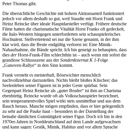
Peter Thomas gibt.
Die übersichtliche Geschichte mit hohem Aktionsanteil funktioniert
jedoch vor allem deshalb so gut, weil Staudte mit Horst Frank und
Heinz Reincke über ideale Hauptdarsteller verfügt. Frühere deutsche
Filme hatten die charismatische Vitalität Horst Franks oft gedeckelt,
die Italo-Western hingegen unterforderten sein schauspielerisches
Hochtalent. Stellvertretend sei nur die Szene genannt, in der ihm
klar wird, dass die Beute endgültig verloren ist: Eine Mimik-
Nahaufnahme, die Bände spricht. Ich bin geneigt zu behaupten, dass
dies
der
Horst-Frank-Film schlechthin ist – auch wenn mir sofort die
grandiose Schlussszene aus der
Sonderdezernat K 1
-Folge
„Ganoven-Rallye“ in den Sinn kommt.
Frank versteht es meisterhaft, Bösewichter menschlich
nachvollziehbar darzustellen. Nichts bleibt bloßes Klischee; das
Seelenleben seiner Figuren ist in jeder Geste spürbar. Sein
Gegenpart Heinz Reincke als „guter Bruder“ ist ihm an Charisma
ebenbürtig. Reincke wurde oft als Volksschauspieler bezeichnet,
sein temperamentvolles Spiel wirkt stets unmittelbar und aus dem
Bauch heraus. Manche mögen empfinden, dass er hier gelegentlich
zu sehr auf die Pauke haut – besonders in der Darstellung der
beinahe dämlichen Gutmütigkeit seiner Figur. Doch ich bin in den
1970er-Jahren in Norddeutschland auf dem Lande aufgewachsen
und kann sagen: Gestik, Mimik, Habitus und vor allem Sprache