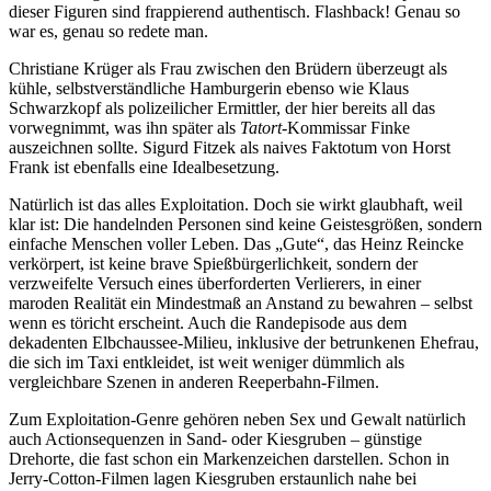
dieser Figuren sind frappierend authentisch. Flashback! Genau so
war es, genau so redete man.
Christiane Krüger als Frau zwischen den Brüdern überzeugt als
kühle, selbstverständliche Hamburgerin ebenso wie Klaus
Schwarzkopf als polizeilicher Ermittler, der hier bereits all das
vorwegnimmt, was ihn später als
Tatort
-Kommissar Finke
auszeichnen sollte. Sigurd Fitzek als naives Faktotum von Horst
Frank ist ebenfalls eine Idealbesetzung.
Natürlich ist das alles Exploitation. Doch sie wirkt glaubhaft, weil
klar ist: Die handelnden Personen sind keine Geistesgrößen, sondern
einfache Menschen voller Leben. Das „Gute“, das Heinz Reincke
verkörpert, ist keine brave Spießbürgerlichkeit, sondern der
verzweifelte Versuch eines überforderten Verlierers, in einer
maroden Realität ein Mindestmaß an Anstand zu bewahren – selbst
wenn es töricht erscheint. Auch die Randepisode aus dem
dekadenten Elbchaussee-Milieu, inklusive der betrunkenen Ehefrau,
die sich im Taxi entkleidet, ist weit weniger dümmlich als
vergleichbare Szenen in anderen Reeperbahn-Filmen.
Zum Exploitation-Genre gehören neben Sex und Gewalt natürlich
auch Actionsequenzen in Sand- oder Kiesgruben – günstige
Drehorte, die fast schon ein Markenzeichen darstellen. Schon in
Jerry-Cotton-Filmen lagen Kiesgruben erstaunlich nahe bei