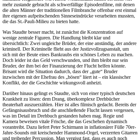
mehr zustande gebracht als schwerfällige Episodenfilme, mit denen
die alten Männer der traditionellen Filmbranche offenbar erst einmal
ihre eigenen aufpeitschenden Sinneseindrücke verarbeiten mussten,
die das St.-Pauli-Milieu zu bieten hatte.
Was Staudte besser macht, ist zunächst die Konzentration auf
wenige zentrale Figuren. Die Handlung bleibt klar und
übersichtlich: Zwei ungleiche Brüder, der eine anständig, der andere
kriminell. Der Kriminelle flieht aus der Justizvollzugsanstalt, um
sich mit der Beute eines Bankraubs ein schönes Leben zu machen.
Doch leider ist das Geld verschwunden, und ihm bleibt nur sein
Bruder, der ihm bei der Finanzierung der Flucht helfen könnte.
Brisant wird die Situation dadurch, dass der „gute“ Bruder
inzwischen mit der Ehefrau des „bösen“ liiert ist – ein klassischer
Konflikt, der die Geschichte wirkungsvoll anheizt.
Darüber hinaus gelingt es Staudte, sich von einer typisch deutschen
Krankheit zu lösen: dem Drang, überkomplexe Drehbücher
theaterhaft auszuerzählen. Hier ist alles filmisch gedacht. Bereits der
Gefängnisausbruch und die anschließende Flucht lassen vergessen,
was im Detail im Drehbuch gestanden haben mag. Regie und
Kamera beweisen vitale Frische, die das Geschehen dynamisch
vorantreibt. Dazu liefert Peter Schirmann in inflationärer Fülle 70er-
Jahre-Sounds mit kreischender Hammond-Orgel, verzerrten Gitarren
und treibender Percussion. Man vergisst fast, dass es auch noch