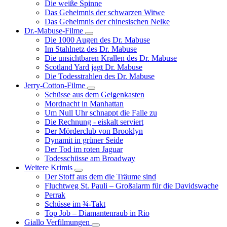
Die weiße Spinne
Weinert-
Das Geheimnis der schwarzen Witwe
Wilton-
Das Geheimnis der chinesischen Nelke
Filme
Dr.-Mabuse-Filme
Unternavigation
Die 1000 Augen des Dr. Mabuse
von
Im Stahlnetz des Dr. Mabuse
Dr.-
Die unsichtbaren Krallen des Dr. Mabuse
Mabuse-
Scotland Yard jagt Dr. Mabuse
Filme
Die Todesstrahlen des Dr. Mabuse
Jerry-Cotton-Filme
Unternavigation
Schüsse aus dem Geigenkasten
von
Mordnacht in Manhattan
Jerry-
Um Null Uhr schnappt die Falle zu
Cotton-
Die Rechnung - eiskalt serviert
Filme
Der Mörderclub von Brooklyn
Dynamit in grüner Seide
Der Tod im roten Jaguar
Todesschüsse am Broadway
Weitere Krimis
Unternavigation
Der Stoff aus dem die Träume sind
von
Fluchtweg St. Pauli – Großalarm für die Davidswache
Weitere
Perrak
Krimis
Schüsse im ¾-Takt
Top Job – Diamantenraub in Rio
Giallo Verfilmungen