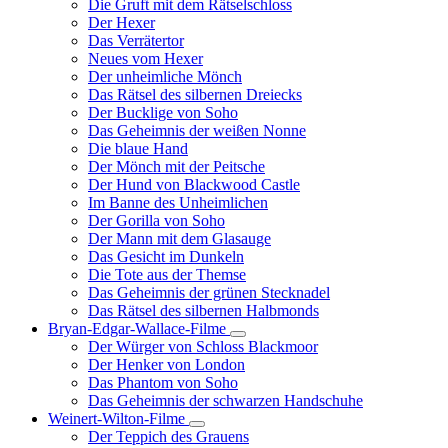
Die Gruft mit dem Rätselschloss
Der Hexer
Das Verrätertor
Neues vom Hexer
Der unheimliche Mönch
Das Rätsel des silbernen Dreiecks
Der Bucklige von Soho
Das Geheimnis der weißen Nonne
Die blaue Hand
Der Mönch mit der Peitsche
Der Hund von Blackwood Castle
Im Banne des Unheimlichen
Der Gorilla von Soho
Der Mann mit dem Glasauge
Das Gesicht im Dunkeln
Die Tote aus der Themse
Das Geheimnis der grünen Stecknadel
Das Rätsel des silbernen Halbmonds
Bryan-Edgar-Wallace-Filme
Unternavigation
Der Würger von Schloss Blackmoor
von
Der Henker von London
Bryan-
Das Phantom von Soho
Edgar-
Das Geheimnis der schwarzen Handschuhe
Wallace-
Filme
Weinert-Wilton-Filme
Unternavigation
Der Teppich des Grauens
von