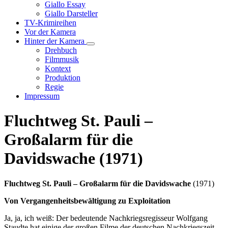
Unternavigation
Giallo Essay
von
Giallo Darsteller
Giallo
TV-Krimireihen
Verfilmungen
Vor der Kamera
Hinter der Kamera
Unternavigation
Drehbuch
von
Filmmusik
Hinter
Kontext
der
Produktion
Kamera
Regie
Impressum
Fluchtweg St. Pauli –
Großalarm für die
Davidswache (1971)
Fluchtweg St. Pauli – Großalarm für die Davidswache
(1971)
Von Vergangenheitsbewältigung zu Exploitation
Ja, ja, ich weiß: Der bedeutende Nachkriegsregisseur Wolfgang
Staudte hat einige der großen Filme der deutschen Nachkriegszeit