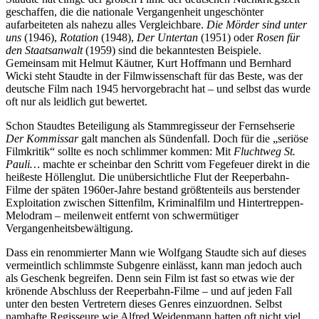
geschaffen, die die nationale Vergangenheit ungeschönter
aufarbeiteten als nahezu alles Vergleichbare.
Die Mörder sind unter
uns
(1946),
Rotation
(1948),
Der Untertan
(1951) oder
Rosen für
den Staatsanwalt
(1959) sind die bekanntesten Beispiele.
Gemeinsam mit Helmut Käutner, Kurt Hoffmann und Bernhard
Wicki steht Staudte in der Filmwissenschaft für das Beste, was der
deutsche Film nach 1945 hervorgebracht hat – und selbst das wurde
oft nur als leidlich gut bewertet.
Schon Staudtes Beteiligung als Stammregisseur der Fernsehserie
Der Kommissar
galt manchen als Sündenfall. Doch für die „seriöse
Filmkritik“ sollte es noch schlimmer kommen: Mit
Fluchtweg St.
Pauli…
machte er scheinbar den Schritt vom Fegefeuer direkt in die
heißeste Höllenglut. Die unübersichtliche Flut der Reeperbahn-
Filme der späten 1960er-Jahre bestand größtenteils aus berstender
Exploitation zwischen Sittenfilm, Kriminalfilm und Hintertreppen-
Melodram – meilenweit entfernt von schwermütiger
Vergangenheitsbewältigung.
Dass ein renommierter Mann wie Wolfgang Staudte sich auf dieses
vermeintlich schlimmste Subgenre einlässt, kann man jedoch auch
als Geschenk begreifen. Denn sein Film ist fast so etwas wie der
krönende Abschluss der Reeperbahn-Filme – und auf jeden Fall
unter den besten Vertretern dieses Genres einzuordnen. Selbst
namhafte Regisseure wie Alfred Weidenmann hatten oft nicht viel