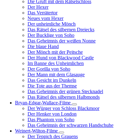
Die Gruft mit dem Rätselschloss
Der Hexer
Das Verrätertor
Neues vom Hexer
Der unheimliche Mönch
Das Rätsel des silbernen Dreiecks
Der Bucklige von Soho
Das Geheimnis der weißen Nonne
Die blaue Hand
Der Mönch mit der Peitsche
Der Hund von Blackwood Castle
Im Banne des Unheimlichen
Der Gorilla von Soho
Der Mann mit dem Glasauge
Das Gesicht im Dunkeln
Die Tote aus der Themse
Das Geheimnis der grünen Stecknadel
Das Rätsel des silbernen Halbmonds
Bryan-Edgar-Wallace-Filme
Unternavigation
Der Würger von Schloss Blackmoor
von
Der Henker von London
Bryan-
Das Phantom von Soho
Edgar-
Das Geheimnis der schwarzen Handschuhe
Wallace-
Filme
Weinert-Wilton-Filme
Unternavigation
Der Teppich des Grauens
von