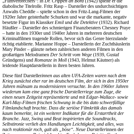
„Filmverbrechers“: In
Dr. Crippen an Bord
(1942) spielte er die
diabolische Titelrolle. Fritz Rasp – Darsteller des undurchsichtigen
Anwalts Cheddle – spielte schon in den Fritz-Lang-Filmen der
1920er Jahre geisterhafte Schurken und war die markante, negativ
besetzte Figur im Klassiker
Emil und die Detektive
(1932). Richard
Häußler – Darsteller des schmierigen Finanzberaters Chesney Praye
– hatte in den 1930er und 1940er Jahren in mehreren deutschen
Kriminalfilmen tragende Rollen, bevor sich das Genre hierzulande
richtig etablierte. Marianne Hoppe – Darstellerin der Zuchthäuslerin
Mary Pinder – glänzte neben zahlreichen anderen Filmen in den
großartigen Melodramen
Der Schritt vom Wege
(1939, Gustaf
Gründgens) und
Romanze in Moll
(1943, Helmut Käutner) als
leidende Hauptdarstellerin in ihren besten Jahren.
Diese fünf Darsteller
innen aus alten UFA-Zeiten waren nach dem
Krieg zunächst eher rar im deutschen Film, der sich in den 1950er
Jahren mühsam zu modernisieren versuchte. In den 1960er Jahren
wiederum kam eine ganz frische Darstellerriege zum Zuge, die
einen neuen Zeitgeist repräsentierte und mit Edgar-Wallace- sowie
Karl-May-Filmen frischen Schwung in die bis dato schwerfällige
Filmlandschaft brachte. Dass die seriöse Filmkritik das damals
kaum bemerkte, ist ein weiterer Indikator für die Erstarrtheit der
Branche. Jazz, Swing und Beat inspirierten die Soundtracks,
Selbstironie verlieh den Handlungen Leichtigkeit, und alles, was
nach reaktionär roch, galt als „böse“. Neue Darsteller
innen der