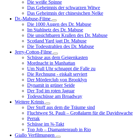
Die weiße Spinne
Weinert-
Das Geheimnis der schwarzen Witwe
Wilton-
Das Geheimnis der chinesischen Nelke
Filme
Dr.-Mabuse-Filme
Unternavigation
Die 1000 Augen des Dr. Mabuse
von
Im Stahlnetz des Dr. Mabuse
Dr.-
Die unsichtbaren Krallen des Dr. Mabuse
Mabuse-
Scotland Yard jagt Dr. Mabuse
Filme
Die Todesstrahlen des Dr. Mabuse
Jerry-Cotton-Filme
Unternavigation
Schüsse aus dem Geigenkasten
von
Mordnacht in Manhattan
Jerry-
Um Null Uhr schnappt die Falle zu
Cotton-
Die Rechnung - eiskalt serviert
Filme
Der Mörderclub von Brooklyn
Dynamit in grüner Seide
Der Tod im roten Jaguar
Todesschüsse am Broadway
Weitere Krimis
Unternavigation
Der Stoff aus dem die Träume sind
von
Fluchtweg St. Pauli – Großalarm für die Davidswache
Weitere
Perrak
Krimis
Schüsse im ¾-Takt
Top Job – Diamantenraub in Rio
Giallo Verfilmungen