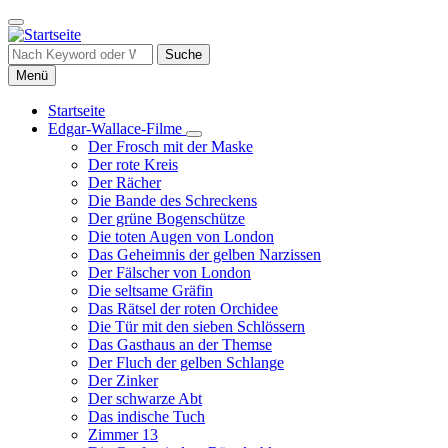
Direkt
zum
Inhalt
Suche
Menü
Startseite
Edgar-Wallace-Filme
Hauptnavigation
Unternavigation
Der Frosch mit der Maske
von
Der rote Kreis
Edgar-
Der Rächer
Wallace-
Die Bande des Schreckens
Filme
Der grüne Bogenschütze
Die toten Augen von London
Das Geheimnis der gelben Narzissen
Der Fälscher von London
Die seltsame Gräfin
Das Rätsel der roten Orchidee
Die Tür mit den sieben Schlössern
Das Gasthaus an der Themse
Der Fluch der gelben Schlange
Der Zinker
Der schwarze Abt
Das indische Tuch
Zimmer 13