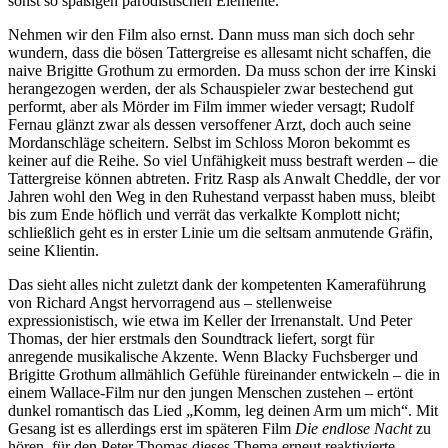
sonst so spaßigen parodistischen Elemente.
Nehmen wir den Film also ernst. Dann muss man sich doch sehr
wundern, dass die bösen Tattergreise es allesamt nicht schaffen, die
naive Brigitte Grothum zu ermorden. Da muss schon der irre Kinski
herangezogen werden, der als Schauspieler zwar bestechend gut
performt, aber als Mörder im Film immer wieder versagt; Rudolf
Fernau glänzt zwar als dessen versoffener Arzt, doch auch seine
Mordanschläge scheitern. Selbst im Schloss Moron bekommt es
keiner auf die Reihe. So viel Unfähigkeit muss bestraft werden – die
Tattergreise können abtreten. Fritz Rasp als Anwalt Cheddle, der vor
Jahren wohl den Weg in den Ruhestand verpasst haben muss, bleibt
bis zum Ende höflich und verrät das verkalkte Komplott nicht;
schließlich geht es in erster Linie um die seltsam anmutende Gräfin,
seine Klientin.
Das sieht alles nicht zuletzt dank der kompetenten Kameraführung
von Richard Angst hervorragend aus – stellenweise
expressionistisch, wie etwa im Keller der Irrenanstalt. Und Peter
Thomas, der hier erstmals den Soundtrack liefert, sorgt für
anregende musikalische Akzente. Wenn Blacky Fuchsberger und
Brigitte Grothum allmählich Gefühle füreinander entwickeln – die in
einem Wallace-Film nur den jungen Menschen zustehen – ertönt
dunkel romantisch das Lied „Komm, leg deinen Arm um mich“. Mit
Gesang ist es allerdings erst im späteren Film
Die endlose Nacht
zu
hören, für den Peter Thomas dieses Thema erneut reaktivierte.