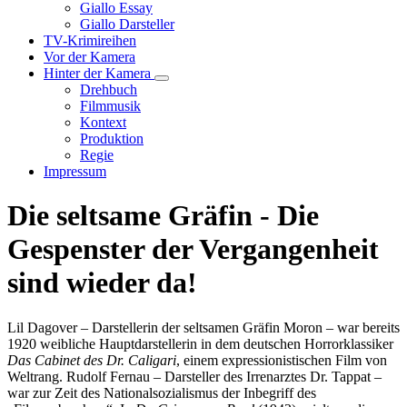
Unternavigation
Giallo Essay
von
Giallo Darsteller
Giallo
TV-Krimireihen
Verfilmungen
Vor der Kamera
Hinter der Kamera
Unternavigation
Drehbuch
von
Filmmusik
Hinter
Kontext
der
Produktion
Kamera
Regie
Impressum
Die seltsame Gräfin - Die
Gespenster der Vergangenheit
sind wieder da!
Lil Dagover – Darstellerin der seltsamen Gräfin Moron – war bereits
1920 weibliche Hauptdarstellerin in dem deutschen Horrorklassiker
Das Cabinet des Dr. Caligari
, einem expressionistischen Film von
Weltrang. Rudolf Fernau – Darsteller des Irrenarztes Dr. Tappat –
war zur Zeit des Nationalsozialismus der Inbegriff des