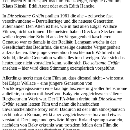
Zeit waren zum Beispiel Joachim Fuchsberger, Brigitte Grothum,
Klaus Kinski, Eddi Arent oder auch Edith Hancke.
In
Die seltsame Gräfin
prallten 1961 die alte – zeitweise fast
verschwundene – Darstellerriege und die neueste Generation
aufeinander. Den Alten ist hier, wie in fast allen Edgar-Wallace-
Filmen, nicht zu trauen: Die meisten haben Dreck am Stecken und
wollen irgendeine Schuld aus der Vergangenheit kaschieren.
Genauso war es damals in der Realität: Langsam wuchs in der
Gesellschaft das Bedürfnis, die unselige deutsche Vergangenheit
aufzuarbeiten. Die junge Generation forschte nach Wahrheit und
Schuld, die alte Generation wollte alles totschweigen. Wer sich das
heutzutage nicht vorstellen kann, sollte sich
Die seltsame Gräfin
ansehen – hier wird diese Stimmung exemplarisch vorgeführt.
Allerdings merkt man dem Film an, dass diesmal nicht – wie sonst
bei Edgar Wallace – eine jüngere Generation von
Nachkriegsregisseuren eine knallige Inszenierung voller Selbstironie
ablieferte, sondern mit Josef von Baky ein vergleichsweise älterer
Regisseur am Werk war. Der UFA-Mann drehte mit
Die seltsame
Gräfin
seinen letzten Film und nahm die hanebüchen
unwahrscheinliche Story ernst. Dadurch ist der Film atmosphärisch
recht nah am Roman, wirkt aber vergleichsweise brav und etwas
verstaubt. Der junge und gewitzte Jürgen Roland sprang zwar ein,
nachdem von Baky erkrankt war, trotzdem fehlen dem Film die