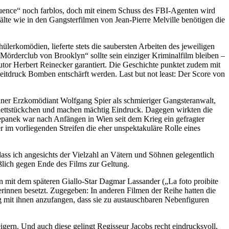
quence“ noch farblos, doch mit einem Schuss des FBI-Agenten wird
Kälte wie in den Gangsterfilmen von Jean-Pierre Melville benötigen die
lerkomödien, lieferte stets die saubersten Arbeiten des jeweiligen
Mörderclub von Brooklyn“ sollte sein einziger Kriminalfilm bleiben –
autor Herbert Reinecker garantiert. Die Geschichte punktet zudem mit
itdruck Bomben entschärft werden. Last but not least: Der Score von
liner Erzkomödiant Wolfgang Spier als schmieriger Gangsteranwalt,
binettstückchen und machen mächtig Eindruck. Dagegen wirkten die
tepanek war nach Anfängen in Wien seit dem Krieg ein gefragter
 im vorliegenden Streifen die eher unspektakuläre Rolle eines
dass ich angesichts der Vielzahl an Vätern und Söhnen gelegentlich
lich gegen Ende des Films zur Geltung.
an mit dem späteren Giallo-Star Dagmar Lassander („La foto proibite
rinnen besetzt. Zugegeben: In anderen Filmen der Reihe hatten die
g mit ihnen anzufangen, dass sie zu austauschbaren Nebenfiguren
gern. Und auch diese gelingt Regisseur Jacobs recht eindrucksvoll,