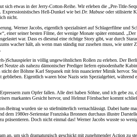
 sich etwas in der Jerry-Cotton-Reihe. Wir erleben die „Pre-Title-Se
h. Expressionistisches Hell-Dunkel wie bei
Dr. Mabuse
oder stilisierte 
ch nicht.
ung. Werner Jacobs, eigentlich spezialisiert auf Schlagerfilme und Schü
 einer seiner besten Filme, der wenige Monate später entstand. „Der 
gelastet war. Dass es diesmal eine richtige Story gibt, war durch Star
ms wacher hält, als wenn man ständig nur zusehen muss, wie unter Ze
.
eh-)Schauspieler in völlig ungewöhnlichen Rollen zu erleben. Der Ber
hael Neutze als nahezu dämonischer Prediger liefern episodenhafte Ka
ts sticht der Böhme Karl Stepanek mit fein nuancierter Mimik hervor. S
 geblieben. Eigentlich waren böse Nazis sein Spezialgebiet, während er
Erpressern zum Opfer fallen. Alle drei haben Söhne, und ich gebe zu, 
eisers markantes Gesicht hervor, und Helmut Förnbacher kommt schließ
n-Beitrag wurden sie so stiefmütterlich vernachlässigt. Dabei hatte m
d dem 1980er-Serienstar Franziska Bronnen durchaus illustre Darstelle
zu präsentieren. Doch nicht einmal das! Werner Jacobs wusste so weni
m an, um sich dramaturgisch geschickt mit zunehmender Action zu stei