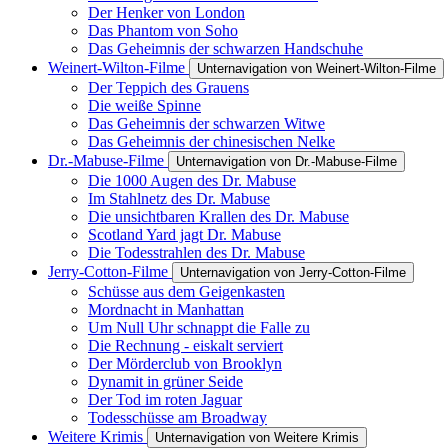
Der Henker von London
Das Phantom von Soho
Das Geheimnis der schwarzen Handschuhe
Weinert-Wilton-Filme
Unternavigation von Weinert-Wilton-Filme
Der Teppich des Grauens
Die weiße Spinne
Das Geheimnis der schwarzen Witwe
Das Geheimnis der chinesischen Nelke
Dr.-Mabuse-Filme
Unternavigation von Dr.-Mabuse-Filme
Die 1000 Augen des Dr. Mabuse
Im Stahlnetz des Dr. Mabuse
Die unsichtbaren Krallen des Dr. Mabuse
Scotland Yard jagt Dr. Mabuse
Die Todesstrahlen des Dr. Mabuse
Jerry-Cotton-Filme
Unternavigation von Jerry-Cotton-Filme
Schüsse aus dem Geigenkasten
Mordnacht in Manhattan
Um Null Uhr schnappt die Falle zu
Die Rechnung - eiskalt serviert
Der Mörderclub von Brooklyn
Dynamit in grüner Seide
Der Tod im roten Jaguar
Todesschüsse am Broadway
Weitere Krimis
Unternavigation von Weitere Krimis