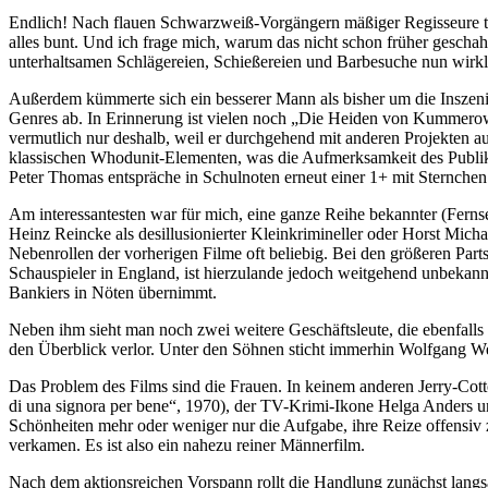
Endlich! Nach flauen Schwarzweiß-Vorgängern mäßiger Regisseure tut
alles bunt. Und ich frage mich, warum das nicht schon früher gescha
unterhaltsamen Schlägereien, Schießereien und Barbesuche nun wirkli
Außerdem kümmerte sich ein besserer Mann als bisher um die Inszenier
Genres ab. In Erinnerung ist vielen noch „Die Heiden von Kummerow“,
vermutlich nur deshalb, weil er durchgehend mit anderen Projekten aus
klassischen Whodunit-Elementen, was die Aufmerksamkeit des Publiku
Peter Thomas entspräche in Schulnoten erneut einer 1+ mit Sternchen
Am interessantesten war für mich, eine ganze Reihe bekannter (Ferns
Heinz Reincke als desillusionierter Kleinkrimineller oder Horst Mic
Nebenrollen der vorherigen Filme oft beliebig. Bei den größeren Par
Schauspieler in England, ist hierzulande jedoch weitgehend unbekannt
Bankiers in Nöten übernimmt.
Neben ihm sieht man noch zwei weitere Geschäftsleute, die ebenfalls 
den Überblick verlor. Unter den Söhnen sticht immerhin Wolfgang W
Das Problem des Films sind die Frauen. In keinem anderen Jerry-Cotto
di una signora per bene“, 1970), der TV-Krimi-Ikone Helga Anders un
Schönheiten mehr oder weniger nur die Aufgabe, ihre Reize offensiv 
verkamen. Es ist also ein nahezu reiner Männerfilm.
Nach dem aktionsreichen Vorspann rollt die Handlung zunächst langsa