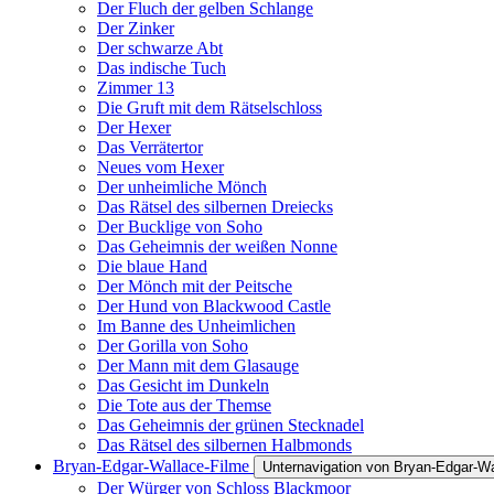
Der Fluch der gelben Schlange
Der Zinker
Der schwarze Abt
Das indische Tuch
Zimmer 13
Die Gruft mit dem Rätselschloss
Der Hexer
Das Verrätertor
Neues vom Hexer
Der unheimliche Mönch
Das Rätsel des silbernen Dreiecks
Der Bucklige von Soho
Das Geheimnis der weißen Nonne
Die blaue Hand
Der Mönch mit der Peitsche
Der Hund von Blackwood Castle
Im Banne des Unheimlichen
Der Gorilla von Soho
Der Mann mit dem Glasauge
Das Gesicht im Dunkeln
Die Tote aus der Themse
Das Geheimnis der grünen Stecknadel
Das Rätsel des silbernen Halbmonds
Bryan-Edgar-Wallace-Filme
Unternavigation von Bryan-Edgar-Wa
Der Würger von Schloss Blackmoor