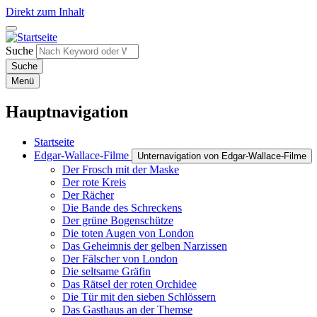
Direkt zum Inhalt
Suche
Menü
Hauptnavigation
Startseite
Edgar-Wallace-Filme
Unternavigation von Edgar-Wallace-Filme
Der Frosch mit der Maske
Der rote Kreis
Der Rächer
Die Bande des Schreckens
Der grüne Bogenschütze
Die toten Augen von London
Das Geheimnis der gelben Narzissen
Der Fälscher von London
Die seltsame Gräfin
Das Rätsel der roten Orchidee
Die Tür mit den sieben Schlössern
Das Gasthaus an der Themse