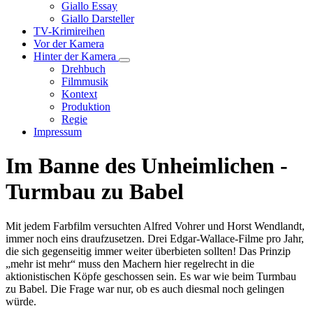
Unternavigation
Giallo Essay
von
Giallo Darsteller
Giallo
TV-Krimireihen
Verfilmungen
Vor der Kamera
Hinter der Kamera
Unternavigation
Drehbuch
von
Filmmusik
Hinter
Kontext
der
Produktion
Kamera
Regie
Impressum
Im Banne des Unheimlichen -
Turmbau zu Babel
Mit jedem Farbfilm versuchten Alfred Vohrer und Horst Wendlandt,
immer noch eins draufzusetzen. Drei Edgar-Wallace-Filme pro Jahr,
die sich gegenseitig immer weiter überbieten sollten! Das Prinzip
„mehr ist mehr“ muss den Machern hier regelrecht in die
aktionistischen Köpfe geschossen sein. Es war wie beim Turmbau
zu Babel. Die Frage war nur, ob es auch diesmal noch gelingen
würde.