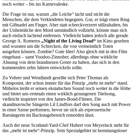
noch weiter – bis ins Karnevaleske.
Die Frage ist nur, warum „die Leiche“ lacht und nicht die
Menschen, die dem Verkleideten begegnen. Gut, er trägt einen Ring
mit Giftnadel am Finger. Aber statt schreckverzerrt stillzuhalten, bis
der Unheimliche den Mord umständlich vollzieht, könnte man sich
auch einfach lachend entfernen. Vielleicht hatten jedoch alle gerade
George A. Romeros
„Night of the Living Dead“
im Kino gesehen
und wussten um die Schrecken, die von vermeintlich Toten
ausgehen können. Zombie? Gute Idee! Also gleich mit in den Film
eingebaut – samt Voodoo-Zinnober, allerdings ohne wirkliche
Ahnung von dem brandneuen Genre zu haben, das sich in den
kommenden zehn Jahren entwickeln sollte.
Zu Vohrer und Wendlandt gesellte sich Peter Thomas als
Komponist, der schon immer für das Prinzip „mehr ist mehr“ stand.
Mühelos treibt er seinen ekstatischen Sound noch weiter in die Höhe
und bietet uns erstmals einen wirklich gesungenen Titelsong,
vielleicht inspiriert von den James-Bond-Filmen. Die
skandinavische Sängerin Lil Lindfors darf den Song auch mit Power
in einer Szene performen, bevor sie sich als erpresserische
Barsängerin im Backstagebereich ermorden lässt.
Auch der neue Scotland-Yard-Chef Hubert von Meyerinck steht für
das „mehr ist mehr“-Prinzip. Sein Spezialgebiet ist hemmungsloser