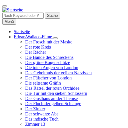
Direkt
zum
Inhalt
Suche
Menü
Startseite
Edgar-Wallace-Filme
Hauptnavigation
Unternavigation
Der Frosch mit der Maske
von
Der rote Kreis
Edgar-
Der Rächer
Wallace-
Die Bande des Schreckens
Filme
Der grüne Bogenschütze
Die toten Augen von London
Das Geheimnis der gelben Narzissen
Der Fälscher von London
Die seltsame Gräfin
Das Rätsel der roten Orchidee
Die Tür mit den sieben Schlössern
Das Gasthaus an der Themse
Der Fluch der gelben Schlange
Der Zinker
Der schwarze Abt
Das indische Tuch
Zimmer 13