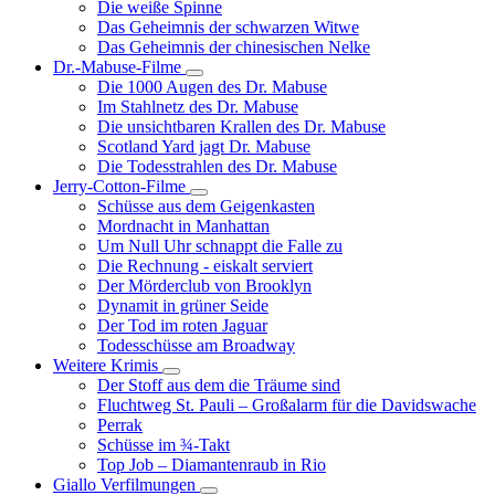
Die weiße Spinne
Weinert-
Das Geheimnis der schwarzen Witwe
Wilton-
Das Geheimnis der chinesischen Nelke
Filme
Dr.-Mabuse-Filme
Unternavigation
Die 1000 Augen des Dr. Mabuse
von
Im Stahlnetz des Dr. Mabuse
Dr.-
Die unsichtbaren Krallen des Dr. Mabuse
Mabuse-
Scotland Yard jagt Dr. Mabuse
Filme
Die Todesstrahlen des Dr. Mabuse
Jerry-Cotton-Filme
Unternavigation
Schüsse aus dem Geigenkasten
von
Mordnacht in Manhattan
Jerry-
Um Null Uhr schnappt die Falle zu
Cotton-
Die Rechnung - eiskalt serviert
Filme
Der Mörderclub von Brooklyn
Dynamit in grüner Seide
Der Tod im roten Jaguar
Todesschüsse am Broadway
Weitere Krimis
Unternavigation
Der Stoff aus dem die Träume sind
von
Fluchtweg St. Pauli – Großalarm für die Davidswache
Weitere
Perrak
Krimis
Schüsse im ¾-Takt
Top Job – Diamantenraub in Rio
Giallo Verfilmungen