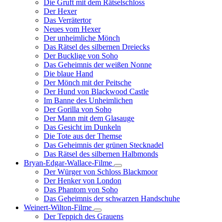
Die Gruft mit dem Rätselschloss
Der Hexer
Das Verrätertor
Neues vom Hexer
Der unheimliche Mönch
Das Rätsel des silbernen Dreiecks
Der Bucklige von Soho
Das Geheimnis der weißen Nonne
Die blaue Hand
Der Mönch mit der Peitsche
Der Hund von Blackwood Castle
Im Banne des Unheimlichen
Der Gorilla von Soho
Der Mann mit dem Glasauge
Das Gesicht im Dunkeln
Die Tote aus der Themse
Das Geheimnis der grünen Stecknadel
Das Rätsel des silbernen Halbmonds
Bryan-Edgar-Wallace-Filme
Unternavigation
Der Würger von Schloss Blackmoor
von
Der Henker von London
Bryan-
Das Phantom von Soho
Edgar-
Das Geheimnis der schwarzen Handschuhe
Wallace-
Filme
Weinert-Wilton-Filme
Unternavigation
Der Teppich des Grauens
von