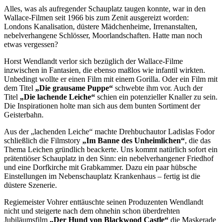
Alles, was als aufregender Schauplatz taugen konnte, war in den
Wallace-Filmen seit 1966 bis zum Zenit ausgereizt worden:
Londons Kanalisation, düstere Mädchenheime, Irrenanstalten,
nebelverhangene Schlösser, Moorlandschaften. Hatte man noch
etwas vergessen?
Horst Wendlandt verlor sich bezüglich der Wallace-Filme
inzwischen in Fantasien, die ebenso maßlos wie infantil wirkten.
Unbedingt wollte er einen Film mit einem Gorilla. Oder ein Film mit
dem Titel
„Die grausame Puppe“
schwebte ihm vor. Auch der
Titel
„Die lachende Leiche“
schien ein potenzieller Knaller zu sein.
Die Inspirationen holte man sich aus dem bunten Sortiment der
Geisterbahn.
Aus der „lachenden Leiche“ machte Drehbuchautor Ladislas Fodor
schließlich die Filmstory
„Im Banne des Unheimlichen“
, die das
Thema Leichen gründlich beackerte. Uns kommt natürlich sofort ein
prätentiöser Schauplatz in den Sinn: ein nebelverhangener Friedhof
und eine Dorfkirche mit Grabkammer. Dazu ein paar hübsche
Einstellungen im Nebenschauplatz Krankenhaus – fertig ist die
düstere Szenerie.
Regiemeister Vohrer enttäuschte seinen Produzenten Wendlandt
nicht und steigerte nach dem ohnehin schon überdrehten
Jubiläumsfilm
„Der Hund von Blackwood Castle“
die Maskerade