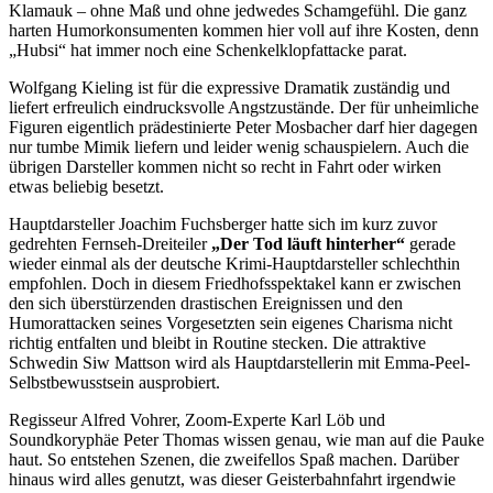
Klamauk – ohne Maß und ohne jedwedes Schamgefühl. Die ganz
harten Humorkonsumenten kommen hier voll auf ihre Kosten, denn
„Hubsi“ hat immer noch eine Schenkelklopfattacke parat.
Wolfgang Kieling ist für die expressive Dramatik zuständig und
liefert erfreulich eindrucksvolle Angstzustände. Der für unheimliche
Figuren eigentlich prädestinierte Peter Mosbacher darf hier dagegen
nur tumbe Mimik liefern und leider wenig schauspielern. Auch die
übrigen Darsteller kommen nicht so recht in Fahrt oder wirken
etwas beliebig besetzt.
Hauptdarsteller Joachim Fuchsberger hatte sich im kurz zuvor
gedrehten Fernseh-Dreiteiler
„Der Tod läuft hinterher“
gerade
wieder einmal als der deutsche Krimi-Hauptdarsteller schlechthin
empfohlen. Doch in diesem Friedhofsspektakel kann er zwischen
den sich überstürzenden drastischen Ereignissen und den
Humorattacken seines Vorgesetzten sein eigenes Charisma nicht
richtig entfalten und bleibt in Routine stecken. Die attraktive
Schwedin Siw Mattson wird als Hauptdarstellerin mit Emma-Peel-
Selbstbewusstsein ausprobiert.
Regisseur Alfred Vohrer, Zoom-Experte Karl Löb und
Soundkoryphäe Peter Thomas wissen genau, wie man auf die Pauke
haut. So entstehen Szenen, die zweifellos Spaß machen. Darüber
hinaus wird alles genutzt, was dieser Geisterbahnfahrt irgendwie