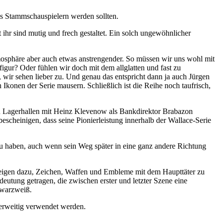
nds Stammschauspielern werden sollten.
 ihr sind mutig und frech gestaltet. Ein solch ungewöhnlicher
tmosphäre aber auch etwas anstrengender. So müssen wir uns wohl mit
igur? Oder fühlen wir doch mit dem allglatten und fast zu
ir sehen lieber zu. Und genau das entspricht dann ja auch Jürgen
Ikonen der Serie mausern. Schließlich ist die Reihe noch taufrisch,
den Lagerhallen mit Heinz Klevenow als Bankdirektor Brabazon
cheinigen, dass seine Pionierleistung innerhalb der Wallace-Serie
 zu haben, auch wenn sein Weg später in eine ganz andere Richtung
 neigen dazu, Zeichen, Waffen und Embleme mit dem Haupttäter zu
edeutung getragen, die zwischen erster und letzter Szene eine
chwarzweiß.
derweitig verwendet werden.