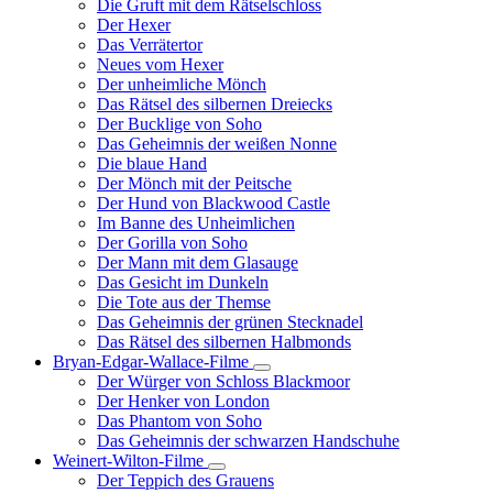
Die Gruft mit dem Rätselschloss
Der Hexer
Das Verrätertor
Neues vom Hexer
Der unheimliche Mönch
Das Rätsel des silbernen Dreiecks
Der Bucklige von Soho
Das Geheimnis der weißen Nonne
Die blaue Hand
Der Mönch mit der Peitsche
Der Hund von Blackwood Castle
Im Banne des Unheimlichen
Der Gorilla von Soho
Der Mann mit dem Glasauge
Das Gesicht im Dunkeln
Die Tote aus der Themse
Das Geheimnis der grünen Stecknadel
Das Rätsel des silbernen Halbmonds
Bryan-Edgar-Wallace-Filme
Unternavigation
Der Würger von Schloss Blackmoor
von
Der Henker von London
Bryan-
Das Phantom von Soho
Edgar-
Das Geheimnis der schwarzen Handschuhe
Wallace-
Filme
Weinert-Wilton-Filme
Unternavigation
Der Teppich des Grauens
von