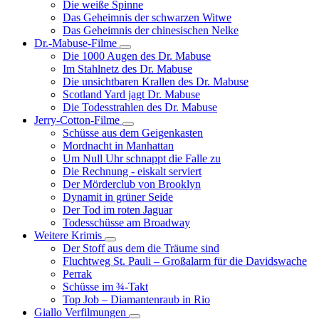
Die weiße Spinne
Weinert-
Das Geheimnis der schwarzen Witwe
Wilton-
Das Geheimnis der chinesischen Nelke
Filme
Dr.-Mabuse-Filme
Unternavigation
Die 1000 Augen des Dr. Mabuse
von
Im Stahlnetz des Dr. Mabuse
Dr.-
Die unsichtbaren Krallen des Dr. Mabuse
Mabuse-
Scotland Yard jagt Dr. Mabuse
Filme
Die Todesstrahlen des Dr. Mabuse
Jerry-Cotton-Filme
Unternavigation
Schüsse aus dem Geigenkasten
von
Mordnacht in Manhattan
Jerry-
Um Null Uhr schnappt die Falle zu
Cotton-
Die Rechnung - eiskalt serviert
Filme
Der Mörderclub von Brooklyn
Dynamit in grüner Seide
Der Tod im roten Jaguar
Todesschüsse am Broadway
Weitere Krimis
Unternavigation
Der Stoff aus dem die Träume sind
von
Fluchtweg St. Pauli – Großalarm für die Davidswache
Weitere
Perrak
Krimis
Schüsse im ¾-Takt
Top Job – Diamantenraub in Rio
Giallo Verfilmungen