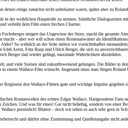
 von denen einige zunächst recht unbekannt waren, später aber zu Rola
ale in der weiblichen Hauptrolle zu nennen. Sämtliche Dialogszenen mit
und verleiht dem Film einen frechen Charme.
im Fuchsberger steigert das Ungewisse der Story, macht die gesamte A
 macht – aber wer will schon einen Rentenanwärter als Identifikationsf
r? So wirklich an der Seite stehen wir vorsichtshalber niemandem, w
Eddi Arent, Fritz Rasp und Ulrich Berger, die sich zu unverzichtbaren 
rich Berger mal wieder gelingt, maximale Widerlichkeit abzubilden.
selt, und viele Szenen sind zukunftsweisend gelungen. Die Bilder in 
h in einem Wallace-Film wünscht. Insgesamt muss man Jürgen Roland bes
ierter Regisseur den Wallace-Filmen gute und wichtige Impulse gegeben
ltmodischen Romanwelten des echten Edgar Wallace. Hartgesottene Fans
ein Zeichen. Und was für eines! Gar nicht beliebig, sondern von einer B
en Wallace persönlich! Blutrot – doch wir sehen es auch sehr gern in S
Urheberrecht und dürfen ohne Zustimmung und Quellenangabe nicht an