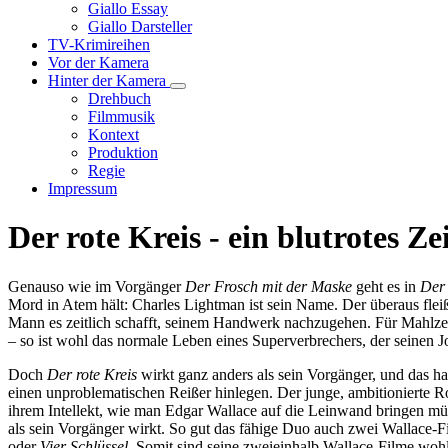
Unternavigation
Giallo Essay
von
Giallo Darsteller
Giallo
TV-Krimireihen
Verfilmungen
Vor der Kamera
Hinter der Kamera
Unternavigation
Drehbuch
von
Filmmusik
Hinter
Kontext
der
Produktion
Kamera
Regie
Impressum
Der rote Kreis - ein blutrotes 
Genauso wie im Vorgänger
Der Frosch mit der Maske
geht es in
Der 
Mord in Atem hält: Charles Lightman ist sein Name. Der überaus flei
Mann es zeitlich schafft, seinem Handwerk nachzugehen. Für Mahlzeite
– so ist wohl das normale Leben eines Superverbrechers, der seinen 
Doch
Der rote Kreis
wirkt ganz anders als sein Vorgänger, und das h
einen unproblematischen Reißer hinlegen. Der junge, ambitionierte R
ihrem Intellekt, wie man Edgar Wallace auf die Leinwand bringen mü
als sein Vorgänger wirkt. So gut das fähige Duo auch zwei Wallace-Fi
oder
Vier Schlüssel
. Somit sind seine zweieinhalb Wallace-Filme wohl