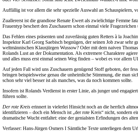
Auffällig ist vor allem die sehr spezielle Auswahl an Schauspielern,
Zuallererst ist die grandiose Renate Ewert als zwielichtige Femme fat
Frauentyp beschert den Zuschauern schon einmal viele Fragezeichen 
Das Fehlen eines präsenten und zuverlässig guten Retters à la Joach
Inspektor Karl Georg Saebisch begnügen, der seinen Job zwar sehr gut
weltmännischen Klausjürgen Wussow? Oder mit dem naiven Thomas Alde
Rolands Lust an der Dokumentation. Als extremere Charaktere agieren 
und alles muss erst einmal seinen Weg finden – wobei es vor allem Ul
Auf jeden Fall wird uns Zuschauern genügend Stoff geboten, der fes
bringen beispielsweise genau die unheimliche Stimmung, die man sic
schon sehr viel besser ist als manches, was da noch kommen sollte.
Insofern ist Rolands Verdienst in erster Linie, als junger und engag
führen sollte.
Der rote Kreis
erinnert in vielerlei Hinsicht noch an die herrlich a
identifizieren – doch ein Mensch ist „der rote Kreis“ nicht, sondern 
dramatische Wucht entfaltet: eine der genialsten Erfindungen des alt
Verfasser: Hans-Jürgen Osmers I Sämtliche Texte unterliegen dem 