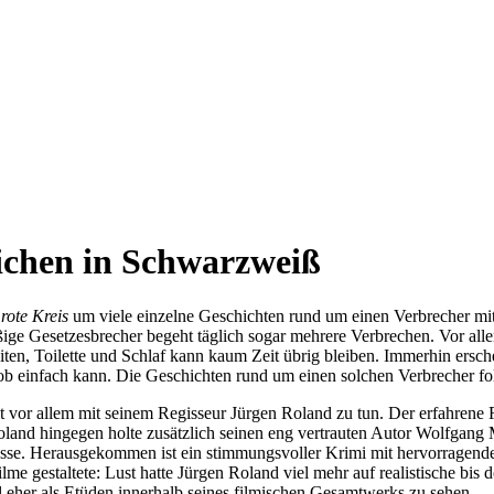
Zeichen in Schwarzweiß
rote Kreis
um viele einzelne Geschichten rund um einen Verbrecher mi
ßige Gesetzesbrecher begeht täglich sogar mehrere Verbrechen. Vor al
n, Toilette und Schlaf kann kaum Zeit übrig bleiben. Immerhin erschei
Job einfach kann. Die Geschichten rund um einen solchen Verbrecher f
at vor allem mit seinem Regisseur Jürgen Roland zu tun. Der erfahrene
oland hingegen holte zusätzlich seinen eng vertrauten Autor Wolfgang 
sse. Herausgekommen ist ein stimmungsvoller Krimi mit hervorragenden
lme gestaltete: Lust hatte Jürgen Roland viel mehr auf realistische bi
 eher als Etüden innerhalb seines filmischen Gesamtwerks zu sehen.