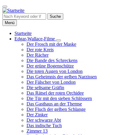
Direkt
zum
Inhalt
Suche
Menü
Startseite
Edgar-Wallace-Filme
Hauptnavigation
Unternavigation
Der Frosch mit der Maske
von
Der rote Kreis
Edgar-
Der Rächer
Wallace-
Die Bande des Schreckens
Filme
Der grüne Bogenschütze
Die toten Augen von London
Das Geheimnis der gelben Narzissen
Der Fälscher von London
Die seltsame Gräfin
Das Rätsel der roten Orchidee
Die Tür mit den sieben Schlössern
Das Gasthaus an der Themse
Der Fluch der gelben Schlange
Der Zinker
Der schwarze Abt
Das indische Tuch
Zimmer 13