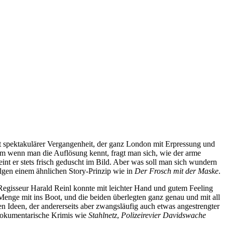
t spektakulärer Vergangenheit, der ganz London mit Erpressung und
lem wenn man die Auflösung kennt, fragt man sich, wie der arme
nt er stets frisch geduscht im Bild. Aber was soll man sich wundern
olgen einem ähnlichen Story-Prinzip wie in
Der Frosch mit der Maske
.
 Regisseur Harald Reinl konnte mit leichter Hand und gutem Feeling
Menge mit ins Boot, und die beiden überlegten ganz genau und mit all
 Ideen, der andererseits aber zwangsläufig auch etwas angestrengter
s dokumentarische Krimis wie
Stahlnetz
,
Polizeirevier Davidswache