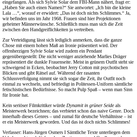
eingefangen. Als sich Sylvie Solar dem FBI-Mann nähert, fragt er:
„Haben Sie auch einen Namen?“ Sie antwortet: „Ich bin die kleine
Lala …“, worauf er erwidert: „Das ist doch nichts Schlimmes.“ Ja,
wir befinden uns im Jahr 1968. Frauen sind hier Projektionen
geheimer Männerwünsche. Schließlich muss man sich die Zeit
zwischen den Handgreiflichkeiten ja vertreiben.
Zur Verteidigung lässt sich lediglich anmerken, dass die ganze
Chose mit einem hohen Maß an Ironie präsentiert wird. Der
offenherzigen Sylvie Solar wird zudem ein Pendant
gegenübergestellt: Die nicht weniger anziehende Marlies Dräger
repräsentiert die dunkle Frauenseite. Meist in grünem Outfit steht sie
schweigend in Ecken, beobachtet Jerry Cotton mit psychotischen
Blicken und gibt Rätsel auf. Während der rasanten
Schlussverfolgung nimmt sie sich sogar die Zeit, ihr Outfit noch
einmal zu wechseln, und befriedigt in Politessen-Uniform sämtliche
fetischistischen Bedürfnisse. So macht Pulp Spaß – wenn man Sinn
für Ironie hat.
Kein seriöser Filmkritiker würde
Dynamit in grüner Seide
als
Meisterwerk bezeichnen; das verbietet schon das naive Genre. Doch
innerhalb dieses Genres – und zumal für deutsche Verhältnisse – ist
er ein Meisterwerk geworden. Und das ist doch nichts Schlimmes!
Verfasser: Hans-Jürgen Osmers I Sämtliche Texte unterliegen dem