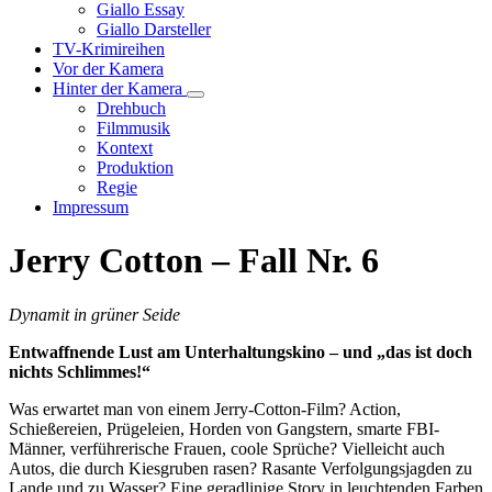
Unternavigation
Giallo Essay
von
Giallo Darsteller
Giallo
TV-Krimireihen
Verfilmungen
Vor der Kamera
Hinter der Kamera
Unternavigation
Drehbuch
von
Filmmusik
Hinter
Kontext
der
Produktion
Kamera
Regie
Impressum
Jerry Cotton – Fall Nr. 6
Dynamit in grüner Seide
Entwaffnende Lust am Unterhaltungskino – und „das ist doch
nichts Schlimmes!“
Was erwartet man von einem Jerry-Cotton-Film? Action,
Schießereien, Prügeleien, Horden von Gangstern, smarte FBI-
Männer, verführerische Frauen, coole Sprüche? Vielleicht auch
Autos, die durch Kiesgruben rasen? Rasante Verfolgungsjagden zu
Lande und zu Wasser? Eine geradlinige Story in leuchtenden Farben