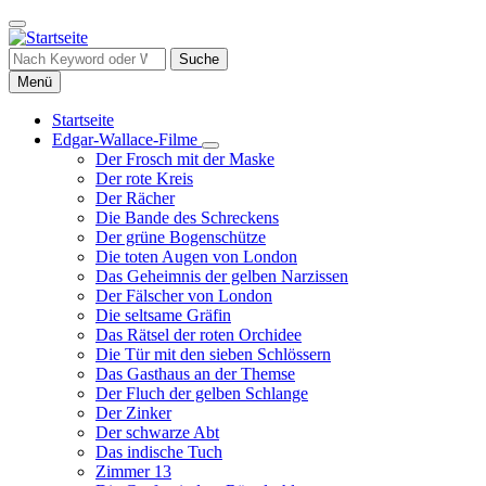
Direkt
zum
Inhalt
Suche
Menü
Startseite
Edgar-Wallace-Filme
Hauptnavigation
Unternavigation
Der Frosch mit der Maske
von
Der rote Kreis
Edgar-
Der Rächer
Wallace-
Die Bande des Schreckens
Filme
Der grüne Bogenschütze
Die toten Augen von London
Das Geheimnis der gelben Narzissen
Der Fälscher von London
Die seltsame Gräfin
Das Rätsel der roten Orchidee
Die Tür mit den sieben Schlössern
Das Gasthaus an der Themse
Der Fluch der gelben Schlange
Der Zinker
Der schwarze Abt
Das indische Tuch
Zimmer 13