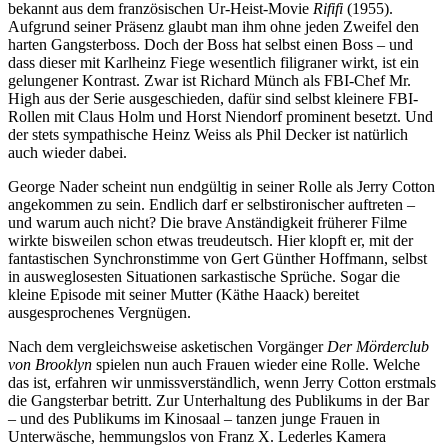
bekannt aus dem französischen Ur-Heist-Movie
Rififi
(1955).
Aufgrund seiner Präsenz glaubt man ihm ohne jeden Zweifel den
harten Gangsterboss. Doch der Boss hat selbst einen Boss – und
dass dieser mit Karlheinz Fiege wesentlich filigraner wirkt, ist ein
gelungener Kontrast. Zwar ist Richard Münch als FBI-Chef Mr.
High aus der Serie ausgeschieden, dafür sind selbst kleinere FBI-
Rollen mit Claus Holm und Horst Niendorf prominent besetzt. Und
der stets sympathische Heinz Weiss als Phil Decker ist natürlich
auch wieder dabei.
George Nader scheint nun endgültig in seiner Rolle als Jerry Cotton
angekommen zu sein. Endlich darf er selbstironischer auftreten –
und warum auch nicht? Die brave Anständigkeit früherer Filme
wirkte bisweilen schon etwas treudeutsch. Hier klopft er, mit der
fantastischen Synchronstimme von Gert Günther Hoffmann, selbst
in ausweglosesten Situationen sarkastische Sprüche. Sogar die
kleine Episode mit seiner Mutter (Käthe Haack) bereitet
ausgesprochenes Vergnügen.
Nach dem vergleichsweise asketischen Vorgänger
Der Mörderclub
von Brooklyn
spielen nun auch Frauen wieder eine Rolle. Welche
das ist, erfahren wir unmissverständlich, wenn Jerry Cotton erstmals
die Gangsterbar betritt. Zur Unterhaltung des Publikums in der Bar
– und des Publikums im Kinosaal – tanzen junge Frauen in
Unterwäsche, hemmungslos von Franz X. Lederles Kamera