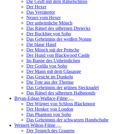
Die Gruft mit dem Rätselschloss
Der Hexer
Das Verrätertor
Neues vom Hexer
Der unheimliche Mönch
Das Rätsel des silbernen Dreiecks
Der Bucklige von Soho
Das Geheimnis der weißen Nonne
Die blaue Hand
Der Mönch mit der Peitsche
Der Hund von Blackwood Castle
Im Banne des Unheimlichen
Der Gorilla von Soho
Der Mann mit dem Glasauge
Das Gesicht im Dunkeln
Die Tote aus der Themse
Das Geheimnis der grünen Stecknadel
Das Rätsel des silbernen Halbmonds
Bryan-Edgar-Wallace-Filme
Unternavigation
Der Würger von Schloss Blackmoor
von
Der Henker von London
Bryan-
Das Phantom von Soho
Edgar-
Das Geheimnis der schwarzen Handschuhe
Wallace-
Filme
Weinert-Wilton-Filme
Unternavigation
Der Teppich des Grauens
von