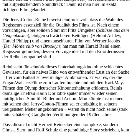
mit aufpeitschendem Soundtrack? Dann ist man hier im exakt
richtigen Film gelandet.
Die Jerry-Cotton-Reihe beweist eindrucksvoll, dass die Wahl des
Regisseurs essenziell für die Qualität des Films ist. Nach einem
vorsichtigen, aber soliden Start mit Fritz Umgelter (
Schüsse aus dem
Geigenkasten
), einigen schwächeren Beiträgen (Helmut Ashley,
Harald Philipp) und einem ansehbaren Film von Werner Jacobs
(
Der Mörderclub von Brooklyn
) hat man mit Harald Reinl einen
Regisseur gefunden, dessen Vorzüge ideal mit den Erfordernissen
der Reihe kompatibel sind.
Reinl steht für schnörkelloses Unterhaltungskino ohne schlechtes
Gewissen, für ein naives Kino von entwaffnender Lust an der Sache
– frei vom Ballast schwermütiger Ambitionen. Er war es, der die
Edgar-Wallace-Filme zum Laufen brachte und mit den Karl-May-
Filmen den Olymp deutscher Kinounterhaltung erklomm. Reinls
damalige Ehefrau Karin Dor lobte später immer wieder seinen
untrüglichen Sinn für Bilder und Action. Man könnte fast meinen,
mit seinen drei Jerry-Cotton-Filmen sei er endgültig in seinem
ureigensten Metier angekommen – wären da nicht noch seine (stark
unterschätzten) Ganghofer-Verfilmungen der 1970er Jahre.
Dass diesmal nicht Herbert Reinecker eine komplexe, sondern
Christa Stern und Rolf Schulz eine geradlinige Story schrieben, kam