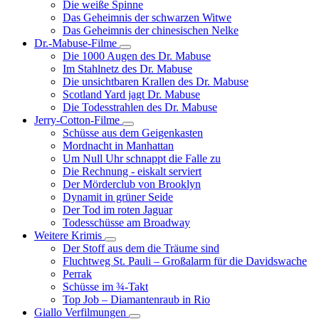
Die weiße Spinne
Weinert-
Das Geheimnis der schwarzen Witwe
Wilton-
Das Geheimnis der chinesischen Nelke
Filme
Dr.-Mabuse-Filme
Unternavigation
Die 1000 Augen des Dr. Mabuse
von
Im Stahlnetz des Dr. Mabuse
Dr.-
Die unsichtbaren Krallen des Dr. Mabuse
Mabuse-
Scotland Yard jagt Dr. Mabuse
Filme
Die Todesstrahlen des Dr. Mabuse
Jerry-Cotton-Filme
Unternavigation
Schüsse aus dem Geigenkasten
von
Mordnacht in Manhattan
Jerry-
Um Null Uhr schnappt die Falle zu
Cotton-
Die Rechnung - eiskalt serviert
Filme
Der Mörderclub von Brooklyn
Dynamit in grüner Seide
Der Tod im roten Jaguar
Todesschüsse am Broadway
Weitere Krimis
Unternavigation
Der Stoff aus dem die Träume sind
von
Fluchtweg St. Pauli – Großalarm für die Davidswache
Weitere
Perrak
Krimis
Schüsse im ¾-Takt
Top Job – Diamantenraub in Rio
Giallo Verfilmungen