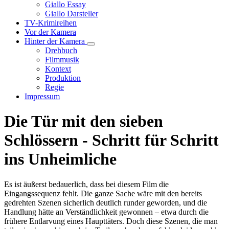
Unternavigation
Giallo Essay
von
Giallo Darsteller
Giallo
TV-Krimireihen
Verfilmungen
Vor der Kamera
Hinter der Kamera
Unternavigation
Drehbuch
von
Filmmusik
Hinter
Kontext
der
Produktion
Kamera
Regie
Impressum
Die Tür mit den sieben
Schlössern - Schritt für Schritt
ins Unheimliche
Es ist äußerst bedauerlich, dass bei diesem Film die
Eingangssequenz fehlt. Die ganze Sache wäre mit den bereits
gedrehten Szenen sicherlich deutlich runder geworden, und die
Handlung hätte an Verständlichkeit gewonnen – etwa durch die
frühere Entlarvung eines Haupttäters. Doch diese Szenen, die man