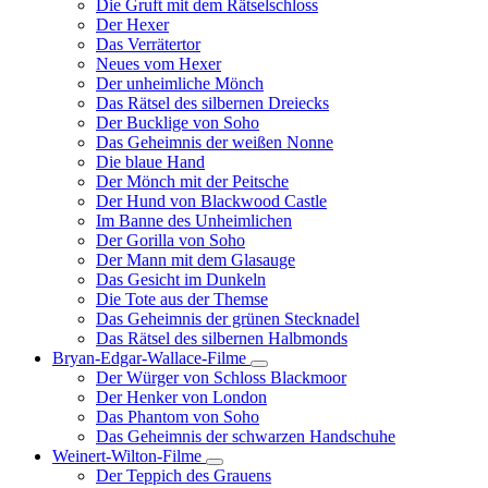
Die Gruft mit dem Rätselschloss
Der Hexer
Das Verrätertor
Neues vom Hexer
Der unheimliche Mönch
Das Rätsel des silbernen Dreiecks
Der Bucklige von Soho
Das Geheimnis der weißen Nonne
Die blaue Hand
Der Mönch mit der Peitsche
Der Hund von Blackwood Castle
Im Banne des Unheimlichen
Der Gorilla von Soho
Der Mann mit dem Glasauge
Das Gesicht im Dunkeln
Die Tote aus der Themse
Das Geheimnis der grünen Stecknadel
Das Rätsel des silbernen Halbmonds
Bryan-Edgar-Wallace-Filme
Unternavigation
Der Würger von Schloss Blackmoor
von
Der Henker von London
Bryan-
Das Phantom von Soho
Edgar-
Das Geheimnis der schwarzen Handschuhe
Wallace-
Filme
Weinert-Wilton-Filme
Unternavigation
Der Teppich des Grauens
von