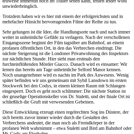
teilweise immerhin noch im Trailer sehen kann, fehlen leider wohl
unwiederbringlich.
Trotzdem haben wir es hier mit einem der erfolgreichsten und in
mehrfacher Hinsicht hervorragenden Filme der Reihe zu tun.
Sehr gelungen ist die Idee, die Handlungsorte nach und nach immer
weiter in unheimliche Gefilde zu verlagern. Nach der verschollenen
Eingangsszene beginnt der Film tagsüber am Bahnhof, an einem
profanen öffentlichen Ort, in den das Verbrechen eindringt. Die
nächste Steigerung ist die Londoner Privatwohnung des Inspektors
zur nächtlichen Stunde. Hier sieht man erstmals den
furchteinflößenden Mörder Giacco. Danach wird es einsamer: Wir
lernen das bereits am Tage unheimliche Selford Manor kennen.
Noch unangenehmer wird es nachts im Park des Anwesens. Wenig
später befinden wir uns gemeinsam mit Sybil Lansdown im ersten
Stockwerk bei den Codys, in einem kleinen Raum mit Schlangen
eingesperrt. Doch es geht noch schlimmer: Die nächste Station ist
der gruselige Operationskeller von Dr. Staletti, und der finale Ort ist
schließlich die Gruft mit verwesenden Gebeinen.
Diese Entwicklung erzeugt einen regelrechten Sog ins Düstere, der
sich bereits zuvor immer wieder durch die Gestalten des
Verbrechens andeutet, die man noch als Fremdkörper in der
profanen Welt wahrnimmt – etwa Staletti und Bird am Bahnhof oder
Mr. Cody am Flughafen.