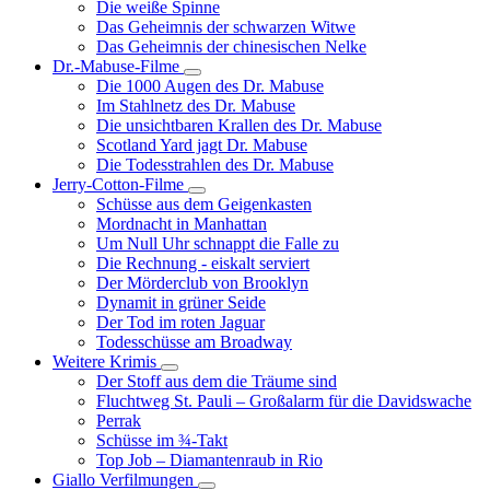
Die weiße Spinne
Weinert-
Das Geheimnis der schwarzen Witwe
Wilton-
Das Geheimnis der chinesischen Nelke
Filme
Dr.-Mabuse-Filme
Unternavigation
Die 1000 Augen des Dr. Mabuse
von
Im Stahlnetz des Dr. Mabuse
Dr.-
Die unsichtbaren Krallen des Dr. Mabuse
Mabuse-
Scotland Yard jagt Dr. Mabuse
Filme
Die Todesstrahlen des Dr. Mabuse
Jerry-Cotton-Filme
Unternavigation
Schüsse aus dem Geigenkasten
von
Mordnacht in Manhattan
Jerry-
Um Null Uhr schnappt die Falle zu
Cotton-
Die Rechnung - eiskalt serviert
Filme
Der Mörderclub von Brooklyn
Dynamit in grüner Seide
Der Tod im roten Jaguar
Todesschüsse am Broadway
Weitere Krimis
Unternavigation
Der Stoff aus dem die Träume sind
von
Fluchtweg St. Pauli – Großalarm für die Davidswache
Weitere
Perrak
Krimis
Schüsse im ¾-Takt
Top Job – Diamantenraub in Rio
Giallo Verfilmungen