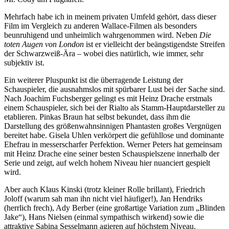
Mehrfach habe ich in meinem privaten Umfeld gehört, dass dieser
Film im Vergleich zu anderen Wallace-Filmen als besonders
beunruhigend und unheimlich wahrgenommen wird. Neben
Die
toten Augen von London
ist er vielleicht der beängstigendste Streifen
der Schwarzweiß-Ära – wobei dies natürlich, wie immer, sehr
subjektiv ist.
Ein weiterer Pluspunkt ist die überragende Leistung der
Schauspieler, die ausnahmslos mit spürbarer Lust bei der Sache sind.
Nach Joachim Fuchsberger gelingt es mit Heinz Drache erstmals
einem Schauspieler, sich bei der Rialto als Stamm-Hauptdarsteller zu
etablieren. Pinkas Braun hat selbst bekundet, dass ihm die
Darstellung des größenwahnsinnigen Phantasten großes Vergnügen
bereitet habe. Gisela Uhlen verkörpert die gefühllose und dominante
Ehefrau in messerscharfer Perfektion. Werner Peters hat gemeinsam
mit Heinz Drache eine seiner besten Schauspielszene innerhalb der
Serie und zeigt, auf welch hohem Niveau hier nuanciert gespielt
wird.
Aber auch Klaus Kinski (trotz kleiner Rolle brillant), Friedrich
Joloff (warum sah man ihn nicht viel häufiger!), Jan Hendriks
(herrlich frech), Ady Berber (eine großartige Variation zum „Blinden
Jake“), Hans Nielsen (einmal sympathisch wirkend) sowie die
attraktive Sabina Sesselmann agieren auf höchstem Niveau.