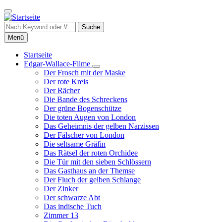
Direkt
zum
Inhalt
Suche
Menü
Startseite
Edgar-Wallace-Filme
Hauptnavigation
Unternavigation
Der Frosch mit der Maske
von
Der rote Kreis
Edgar-
Der Rächer
Wallace-
Die Bande des Schreckens
Filme
Der grüne Bogenschütze
Die toten Augen von London
Das Geheimnis der gelben Narzissen
Der Fälscher von London
Die seltsame Gräfin
Das Rätsel der roten Orchidee
Die Tür mit den sieben Schlössern
Das Gasthaus an der Themse
Der Fluch der gelben Schlange
Der Zinker
Der schwarze Abt
Das indische Tuch
Zimmer 13